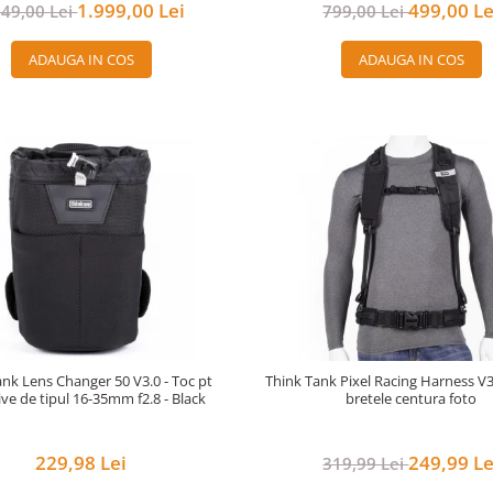
1.999,00 Lei
499,00 Le
249,00 Lei
799,00 Lei
ADAUGA IN COS
ADAUGA IN COS
nk Lens Changer 50 V3.0 - Toc pt
Think Tank Pixel Racing Harness V3.
ive de tipul 16-35mm f2.8 - Black
bretele centura foto
229,98 Lei
249,99 Le
319,99 Lei