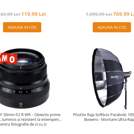
119,99 Lei
769,99 L
169,99 Lei
1.099,99 Lei
ADAUGA IN COS
ADAUGA IN COS
 XF 35mm f/2 R WR – Obiectiv prime
Phottix Raja Softbox Parabolic 10
 luminos și rezistent la intemperii
Bowens - Montare Ultra-Rap
entru fotografie de zi cu zi