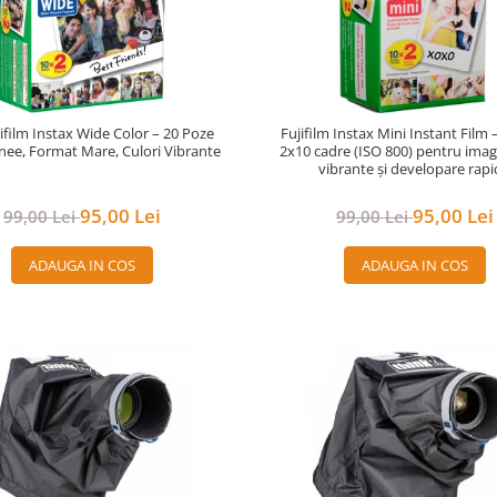
jifilm Instax Wide Color – 20 Poze
Fujifilm Instax Mini Instant Film
nee, Format Mare, Culori Vibrante
2x10 cadre (ISO 800) pentru imag
vibrante și developare rap
95,00 Lei
95,00 Lei
99,00 Lei
99,00 Lei
ADAUGA IN COS
ADAUGA IN COS