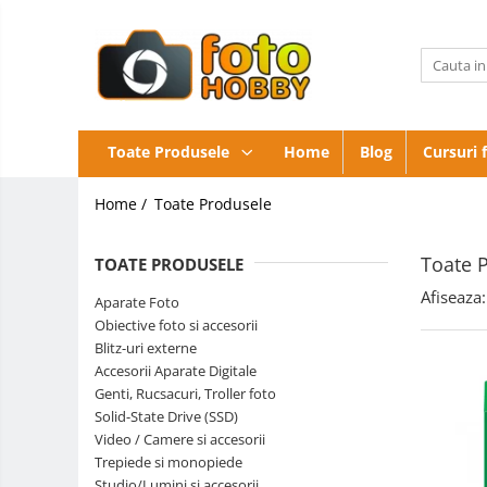
Toate Produsele
Aparate Foto
Aparate Foto Mirrorless
Obiective
Toate Produsele
Home
Blog
Cursuri 
foto si
Aparate Foto DSLR
accesorii
Blitz-
Home /
Toate Produsele
Aparate Foto Compacte
uri
externe
Accesorii
Aparate foto instant
Toate 
TOATE PRODUSELE
Aparate
Aparate foto pe film
Digitale
Genti,
Afiseaza:
Aparate Foto
Cursuri foto
Rucsacuri,
Obiective foto si accesorii
Troller
Obiective Mirorless
Blitz-uri externe
foto
Accesorii Aparate Digitale
Obiective DSLR
Genti, Rucsacuri, Troller foto
Huse si tocuri protectie obiective
Solid-State Drive (SSD)
Video / Camere si accesorii
Obiective Cinematice
Trepiede si monopiede
Parasolare
Studio/Lumini si accesorii