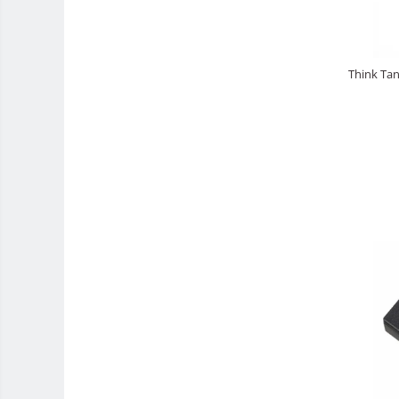
Adaptoare stativ port umbrela si
blitz TTL
Comander TTL
Think Ta
Cabluri TTL
Cabluri si Patine Sincron
Alimentare auxiliara blitz
Protectie patina apa, ploaie
Bounce-uri, Softbox-uri
Ring-Flash Adaptor
Bracket-uri si suporti
Huse protectie blitz extern
Huse protectie filtre gel
Carduri memorie, Cititoare
Carduri memorie
Cititoare carduri