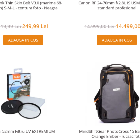
nk Thin Skin Belt V3.0 (marime 68-
Canon RF 24-70mm f/2.8L IS US
) S-M-L - centura foto - Neagra
standard profesional
249,99 Lei
14.499,00
319,99 Lei
14.999,00 Lei
ADAUGA IN COS
ADAUGA IN COS
ei 52mm Filtru UV EXTREMIUM
MindShiftGear PhotoCross 15 Ba
Orange Ember - rucsac fo