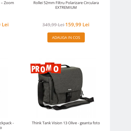
M – Zoom
Rollei 52mm Filtru Polarizare Circulara
EXTREMIUM
 Lei
159,99 Lei
349,99 Lei
ADAUGA IN COS
ckpack -
Think Tank Vision 13 Olive - geanta foto
to