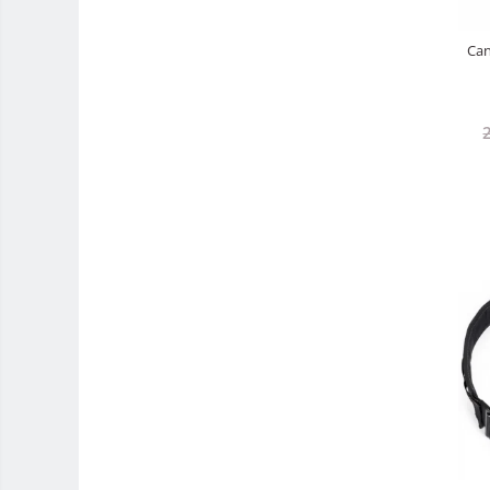
Huse protectie card memorie
Can
Grip-uri
Telecomenzi
LCD protectie
Recordere audio digitale
Acumulatori si baterii
Acumulatori Foto
Acumulatori AA/AAA (R6/R3)) si
incarcatoare
Baterii
Incarcatoare acumulatori Foto-
Video
Huse protectie acumulatori foto
Tablete grafice
Adaptoare pentru convertoare sau
filtre