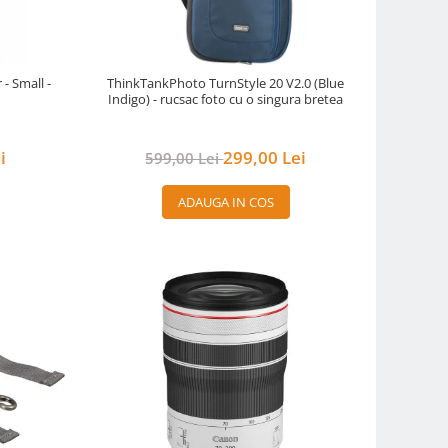
- Small -
ThinkTankPhoto TurnStyle 20 V2.0 (Blue
Indigo) - rucsac foto cu o singura bretea
i
299,00 Lei
599,00 Lei
ADAUGA IN COS