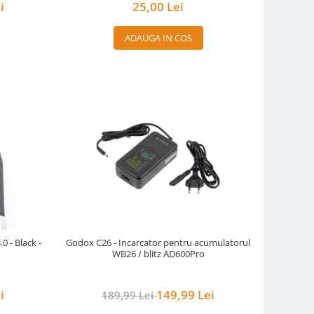
i
25,00 Lei
ADAUGA IN COS
0 - Black -
Godox C26 - Incarcator pentru acumulatorul
WB26 / blitz AD600Pro
i
149,99 Lei
189,99 Lei