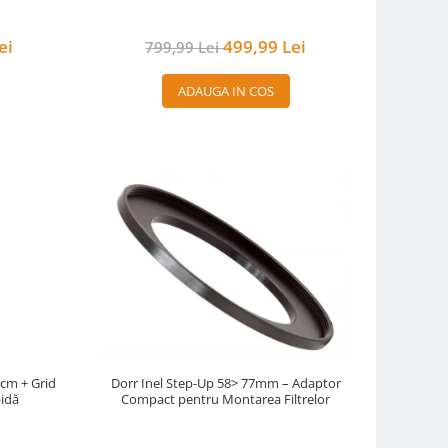
ei
499,99 Lei
799,99 Lei
ADAUGA IN COS
5cm + Grid
Dorr Inel Step-Up 58> 77mm – Adaptor
idă
Compact pentru Montarea Filtrelor