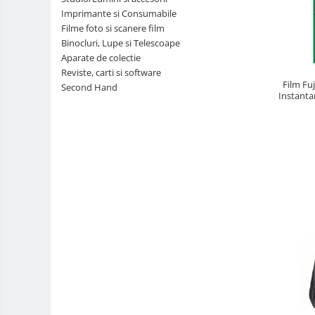
Imprimante si Consumabile
Teleconvertoare
Filme foto si scanere film
Adaptoare montura / baioneta
Binocluri, Lupe si Telescoape
Aparate de colectie
Capace obiectiv si camera
Reviste, carti si software
Inele Macro
Film Fu
Second Hand
Instanta
Filtre foto
Filtre Filet
Filtre tip Cokin
Filtre White Balance
Accesorii filtre
Convertoare pe filet foto video
Inele reductii obiective
Curatare si intretinere
Blitz-uri TTL - Dedicate
Compatibil Sony
Blitz-uri circulare (Macro)