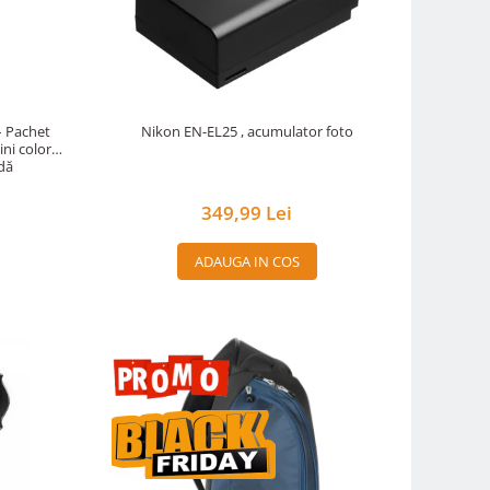
 – Pachet
Nikon EN-EL25 , acumulator foto
ini color
idă
349,99 Lei
ADAUGA IN COS