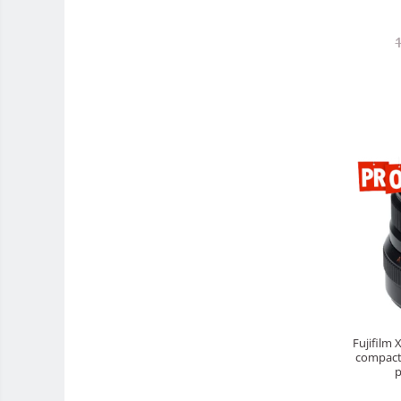
Rucsacuri Foto
Only One Shoulder - SlingShot
Tocuri si huse protectie aparate
Hamuri si Centuri foto
Curele Aparat - Umar
Genti Laptop si iPad
Hand Strap / Grip
Troller
Accesorii genti si trollere
Solid-State Drive (SSD)
Video / Camere si accesorii
Camere video profesionale
Camere Video Cinematice
Fujifilm
compact,
Camere video de actiune
p
Accesorii camere video de actiune