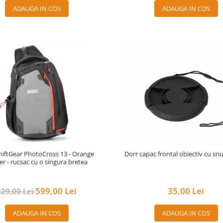
ADAUGA IN COS
ADAUGA IN COS
iftGear PhotoCross 13 - Orange
Dorr capac frontal obiectiv cu s
r - rucsac cu o singura bretea
599,00 Lei
35,00 Lei
829,00 Lei
ADAUGA IN COS
ADAUGA IN COS