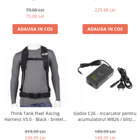
35mm, 36 pozitii
16-35mm f2.8 - Black
79,00 Lei
229,98 Lei
75,00 Lei
ADAUGA IN COS
ADAUGA IN COS
Think Tank Pixel Racing
Godox C26 - Incarcator pentru
Harness V3.0 - Black - bretele
acumulatorul WB26 / blitz
centura foto
AD600Pro
319,99 Lei
189,99 Lei
249,99 Lei
149,99 Lei