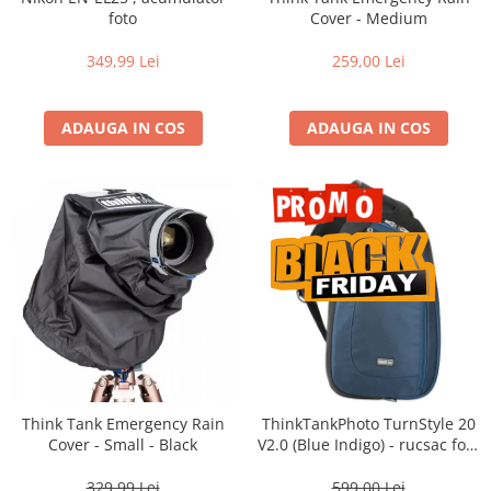
Vizor
foto
Cover - Medium
Accesorii diverse
349,99 Lei
259,00 Lei
ADAUGA IN COS
ADAUGA IN COS
Think Tank Emergency Rain
ThinkTankPhoto TurnStyle 20
Cover - Small - Black
V2.0 (Blue Indigo) - rucsac foto
cu o singura bretea
329,99 Lei
599,00 Lei