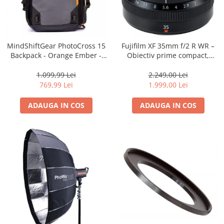
MindShiftGear PhotoCross 15
Fujifilm XF 35mm f/2 R WR –
Backpack - Orange Ember -
Obiectiv prime compact,
rucsac foto
luminos și rezistent la
intemperii pentru fotografie
1.099,99 Lei
2.249,00 Lei
de zi cu zi
769,99 Lei
1.999,00 Lei
ADAUGA IN COS
ADAUGA IN COS