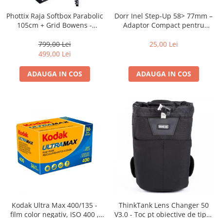
Dorr Inel Step-Up 58> 77mm –
Phottix Raja Softbox Parabolic
Adaptor Compact pentru
105cm + Grid Bowens -
Montarea Filtrelor
Montare Ultra-Rapidă
25,00 Lei
799,00 Lei
499,00 Lei
ADAUGA IN COS
ADAUGA IN COS
Kodak Ultra Max 400/135 -
ThinkTank Lens Changer 50
film color negativ, ISO 400 ,
V3.0 - Toc pt obiective de tipul