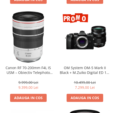
Canon RF 70-200mm F4L IS
OM System OM-5 Mark II
USM – Obiectiv Telephoto
Black + M.Zuiko Digital ED 12-
Profesional Mirrorless
40mm F2.8 PRO II Lens Kit –
camera mirrorless Micro Four
9.999,00 Lei
10.499,00 Lei
Thirds 20.4MP
9.399,00 Lei
7.299,00 Lei
ADAUGA IN COS
ADAUGA IN COS