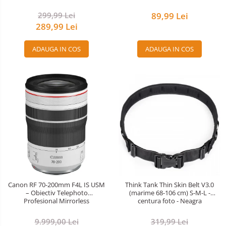
Alimentatoare 220V
299,99 Lei
89,99 Lei
Cabluri
289,99 Lei
Carcase de tip Cage, pentru
integrare in sisteme video
ADAUGA IN COS
ADAUGA IN COS
complexe
Curatare Senzor
Huse de ploaie
Microfoane / Reportofoane
Nivela patina
Ocular
Transmitator de fisiere fara fir
Vizor
Accesorii diverse
Canon RF 70-200mm F4L IS USM
Think Tank Thin Skin Belt V3.0
Genti foto
– Obiectiv Telephoto
(marime 68-106 cm) S-M-L -
Profesional Mirrorless
centura foto - Neagra
Genti Holster TopLoader
Genti, Troller Video
9.999,00 Lei
319,99 Lei