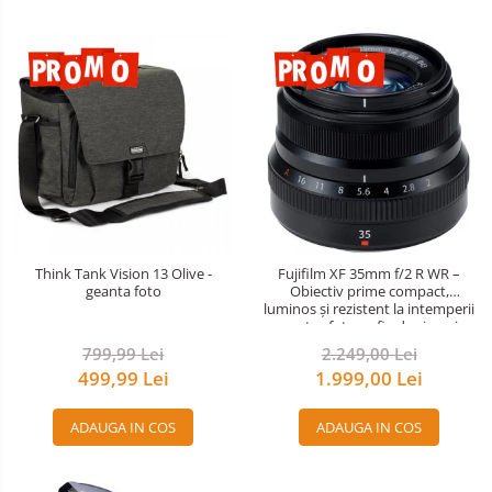
Trepied / Monopied Carbon
Trepiede pentru compacte /
webcam-uri
Monopiede foto/video
Cap trepied si monopied
Carucioare trepied (Dolly)
Placute cap trepied
Huse trepied / stativ lumini
Sina Focus pentru Macro
Think Tank Vision 13 Olive -
Fujifilm XF 35mm f/2 R WR –
geanta foto
Obiectiv prime compact,
Accesorii trepiede si monopiede
luminos și rezistent la intemperii
pentru fotografie de zi cu zi
Selfie Stick
799,99 Lei
2.249,00 Lei
Studio/Lumini si accesorii
499,99 Lei
1.999,00 Lei
Blitz-uri studio
ADAUGA IN COS
ADAUGA IN COS
Blitz-uri mobile, cu acumulatori
Softbox-uri