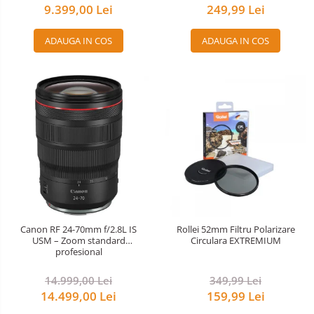
9.399,00 Lei
249,99 Lei
Rucsacuri Foto
Only One Shoulder - SlingShot
ADAUGA IN COS
ADAUGA IN COS
Tocuri si huse protectie aparate
Hamuri si Centuri foto
Curele Aparat - Umar
Genti Laptop si iPad
Hand Strap / Grip
Troller
Accesorii genti si trollere
Solid-State Drive (SSD)
Video / Camere si accesorii
Canon RF 24-70mm f/2.8L IS
Rollei 52mm Filtru Polarizare
USM – Zoom standard
Circulara EXTREMIUM
Camere video profesionale
profesional
Camere Video Cinematice
14.999,00 Lei
349,99 Lei
Camere video de actiune
14.499,00 Lei
159,99 Lei
Accesorii camere video de actiune