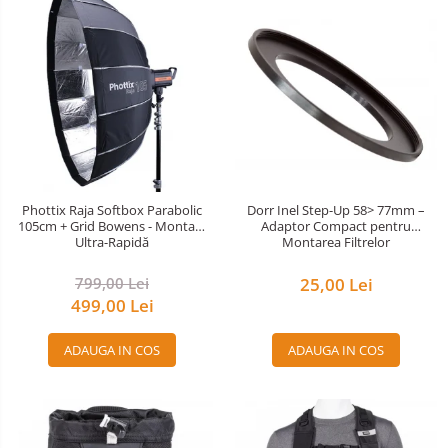
Accesorii Blitz-uri studio
Lampi lumina continua
Stative/boom-uri pentru lumini
Cleme blitz fasung lumina, spigoti
Fundaluri
Suporti pentru fundaluri
Blende
Phottix Raja Softbox Parabolic
Dorr Inel Step-Up 58> 77mm –
105cm + Grid Bowens - Montare
Adaptor Compact pentru
Umbrele
Ultra-Rapidă
Montarea Filtrelor
Corturi si mese pt. fotografia de
produs
799,00 Lei
25,00 Lei
499,00 Lei
Declansatoare Radio si Infrarosu
Huse si genti pentru studio
ADAUGA IN COS
ADAUGA IN COS
Becuri si lampa blitz studio
Suruburi si piulite, adaptoare de
trecere