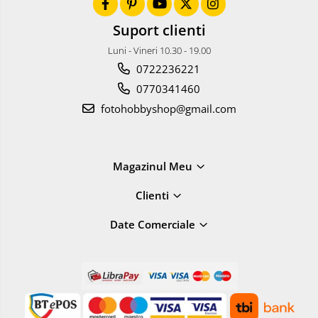
Accesorii pentru obiective ,
SECOND HAND
Suport clienti
Blitz-uri externe + accesorii ,
Luni - Vineri 10.30 - 19.00
SECOND HAND
0722236221
Blitz-uri studio , SECOND HAND
0770341460
Imprimante SECOND HAND
fotohobbyshop@gmail.com
Video - Convertoare pe filet
Acumulatori si incarcatoare S.H.
Magazinul Meu
Adaptoare pentru compacte
Diverse S.H.
Clienti
Genti, huse, curele
Date Comerciale