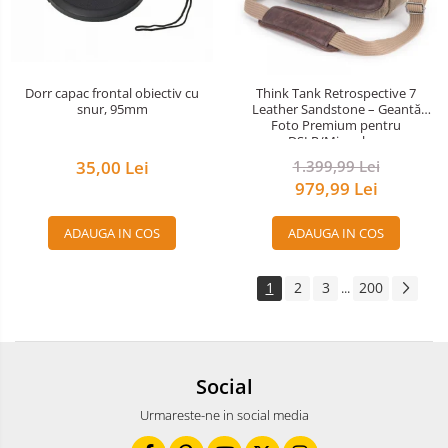
Aparate foto de colectie -
Miniaturi
Accesorii pt. aparate foto de
colectie
Dorr capac frontal obiectiv cu
Think Tank Retrospective 7
snur, 95mm
Leather Sandstone – Geantă
Aparate de colectie de tip Box-
Foto Premium pentru
Camera
DSLR/Mirrorless
Reviste, carti si software
35,00 Lei
1.399,99 Lei
979,99 Lei
Second Hand
Aparate foto SECOND HAND
ADAUGA IN COS
ADAUGA IN COS
Aparate foto Mirrorless (SH)
Aparate foto DSLR (SH)
1
2
3
200
...
Aparate foto SLR (pe film) (SH)
Aparate Foto Compacte (SH)
Obiective foto SECOND HAND
Social
Obiective foto Mirrorless (SH)
Obiective foto DSLR (SH)
Urmareste-ne in social media
Obiective foto SLR (pe film) (SH)