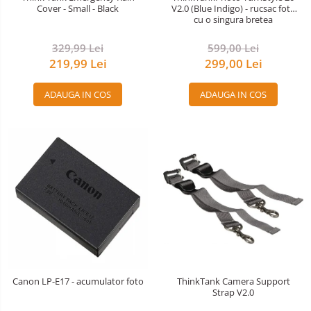
Cover - Small - Black
V2.0 (Blue Indigo) - rucsac foto
Huse protectie card memorie
cu o singura bretea
Grip-uri
329,99 Lei
599,00 Lei
Telecomenzi
219,99 Lei
299,00 Lei
LCD protectie
ADAUGA IN COS
ADAUGA IN COS
Recordere audio digitale
Acumulatori si baterii
Acumulatori Foto
Acumulatori AA/AAA (R6/R3)) si
incarcatoare
Baterii
Incarcatoare acumulatori Foto-
Video
Huse protectie acumulatori foto
Tablete grafice
Canon LP-E17 - acumulator foto
ThinkTank Camera Support
Adaptoare pentru convertoare sau
Strap V2.0
filtre