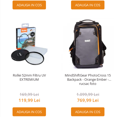
ADAUGA IN COS
ADAUGA IN COS
Accesorii drone
Acumulatori camere video
Lampi video
Stabilizatoare (Gimbal) / Steady
Cam
Huse Protectie / Ploaie camere
video
Accesorii diverse pt camere video
Camere Video Cinematice
Drone
Rollei 52mm Filtru UV
MindShiftGear PhotoCross 15
EXTREMIUM
Backpack - Orange Ember -
Slider
rucsac foto
Camere Video Compacte
169,99 Lei
1.099,99 Lei
Trepiede si monopiede
119,99 Lei
769,99 Lei
Trepiede foto
ADAUGA IN COS
ADAUGA IN COS
Trepiede video