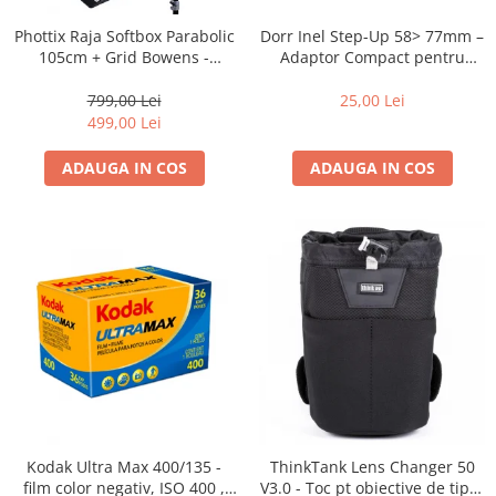
Blitz-uri studio
Dorr Inel Step-Up 58> 77mm –
Phottix Raja Softbox Parabolic
Blitz-uri mobile, cu acumulatori
Adaptor Compact pentru
105cm + Grid Bowens -
Montarea Filtrelor
Montare Ultra-Rapidă
Softbox-uri
25,00 Lei
799,00 Lei
Accesorii Blitz-uri studio
499,00 Lei
Lampi lumina continua
ADAUGA IN COS
ADAUGA IN COS
Stative/boom-uri pentru lumini
Cleme blitz fasung lumina, spigoti
Fundaluri
Suporti pentru fundaluri
Blende
Umbrele
Corturi si mese pt. fotografia de
produs
Declansatoare Radio si Infrarosu
Kodak Ultra Max 400/135 -
ThinkTank Lens Changer 50
Huse si genti pentru studio
film color negativ, ISO 400 ,
V3.0 - Toc pt obiective de tipul