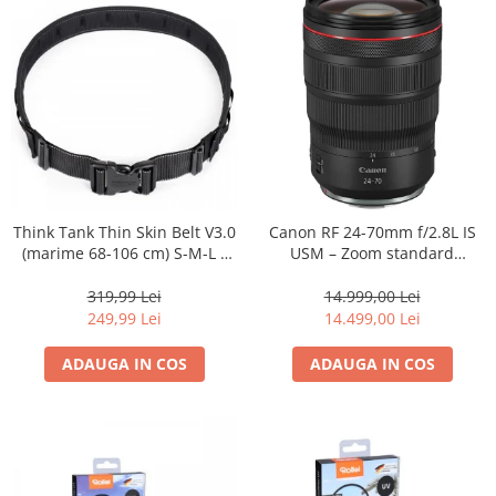
Genti foto
Genti Holster TopLoader
Genti, Troller Video
Rucsacuri Foto
Only One Shoulder - SlingShot
Tocuri si huse protectie aparate
Hamuri si Centuri foto
Think Tank Thin Skin Belt V3.0
Canon RF 24-70mm f/2.8L IS
(marime 68-106 cm) S-M-L -
USM – Zoom standard
Curele Aparat - Umar
centura foto - Neagra
profesional
Genti Laptop si iPad
319,99 Lei
14.999,00 Lei
249,99 Lei
14.499,00 Lei
Hand Strap / Grip
Troller
ADAUGA IN COS
ADAUGA IN COS
Accesorii genti si trollere
Solid-State Drive (SSD)
Video / Camere si accesorii
Camere video profesionale