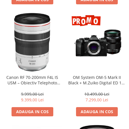
Adaptoare pentru convertoare sau
filtre
Alimentatoare 220V
Cabluri
Carcase de tip Cage, pentru
integrare in sisteme video
complexe
Curatare Senzor
Huse de ploaie
Microfoane / Reportofoane
Canon RF 70-200mm F4L IS
OM System OM-5 Mark II
Nivela patina
USM – Obiectiv Telephoto
Black + M.Zuiko Digital ED 12-
Profesional Mirrorless
40mm F2.8 PRO II Lens Kit –
Ocular
camera mirrorless Micro Four
9.999,00 Lei
10.499,00 Lei
Thirds 20.4MP
Transmitator de fisiere fara fir
9.399,00 Lei
7.299,00 Lei
Vizor
ADAUGA IN COS
ADAUGA IN COS
Accesorii diverse
Genti, Rucsacuri, Troller foto