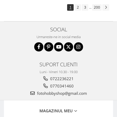
Aparate foto de colectie , cu vizare
1
2
3
200
...
laterala
Aparate foto de colectie TLR -
Biobiective
SOCIAL
Aparate foto de colectie , Stereo
Urmareste-ne in social media
Aparate foto de colectie -
Miniaturi
Accesorii pt. aparate foto de
colectie
SUPORT CLIENTI
Aparate de colectie de tip Box-
Camera
Luni - Vineri 10.30 - 19.00
0722236221
Reviste, carti si software
Second Hand
0770341460
Aparate foto SECOND HAND
fotohobbyshop@gmail.com
Aparate foto Mirrorless (SH)
Aparate foto DSLR (SH)
MAGAZINUL MEU
Aparate foto SLR (pe film) (SH)