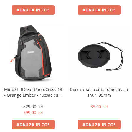
diapozitive 35mm color
diapozitive late 120mm color
ADAUGA IN COS
ADAUGA IN COS
negative 35mm alb-negru
negative 35mm color
negative late 120mm alb-negru
negative late 120mm color
Scanere Film
Binocluri, Lupe si Telescoape
Binocluri
Lunete
Dorr capac frontal obiectiv cu
MindShiftGear PhotoCross 13
Accesorii pentru Lunete si
snur, 95mm
- Orange Ember - rucsac cu o
Telescoape
singura bretea
Aparate de colectie
35,00 Lei
829,00 Lei
599,00 Lei
Aparate foto de colectie reflex,
format 24x36mm
ADAUGA IN COS
ADAUGA IN COS
Aparate foto de colectie, cu burduf