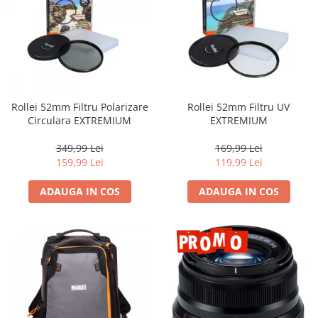
Camere Video Cinematice
Camere video de actiune
Accesorii camere video de actiune
Accesorii drone
Acumulatori camere video
Rollei 52mm Filtru Polarizare
Rollei 52mm Filtru UV
Circulara EXTREMIUM
EXTREMIUM
Lampi video
Stabilizatoare (Gimbal) / Steady
349,99 Lei
169,99 Lei
Cam
159,99 Lei
119,99 Lei
Huse Protectie / Ploaie camere
ADAUGA IN COS
ADAUGA IN COS
video
Accesorii diverse pt camere video
Camere Video Cinematice
Drone
Slider
Camere Video Compacte