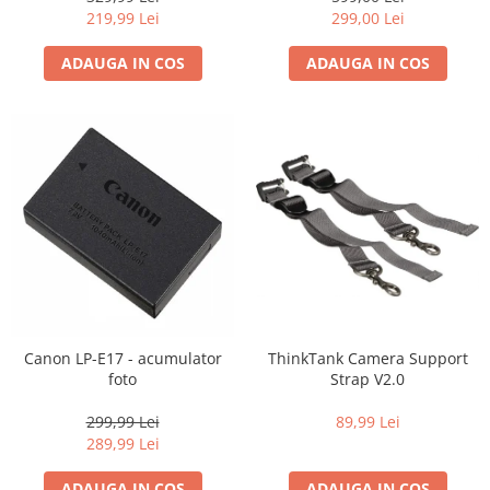
Carduri memorie, Cititoare
219,99 Lei
299,00 Lei
Carduri memorie
ADAUGA IN COS
ADAUGA IN COS
Cititoare carduri
Huse protectie card memorie
Grip-uri
Telecomenzi
LCD protectie
Recordere audio digitale
Acumulatori si baterii
Acumulatori Foto
Acumulatori AA/AAA (R6/R3)) si
incarcatoare
Canon LP-E17 - acumulator
ThinkTank Camera Support
Baterii
foto
Strap V2.0
Incarcatoare acumulatori Foto-
299,99 Lei
89,99 Lei
Video
289,99 Lei
Huse protectie acumulatori foto
Tablete grafice
ADAUGA IN COS
ADAUGA IN COS