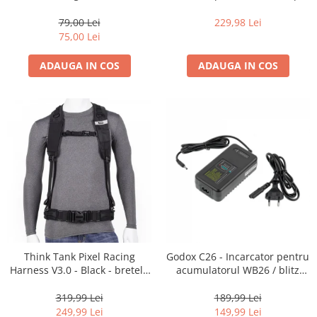
35mm, 36 pozitii
16-35mm f2.8 - Black
Becuri si lampa blitz studio
79,00 Lei
229,98 Lei
Suruburi si piulite, adaptoare de
75,00 Lei
trecere
ADAUGA IN COS
ADAUGA IN COS
Calibrare expunere
Imprimante si Consumabile
Cartuse si cerneluri
Imprimante
Scannere Documente
Hartie foto
Filme foto si scanere film
Materiale foto alb-negru
Aparate foto unica folosinta
Think Tank Pixel Racing
Godox C26 - Incarcator pentru
Filme instant FUJI INSTAX
Harness V3.0 - Black - bretele
acumulatorul WB26 / blitz
Chimicale developare film alb-
centura foto
AD600Pro
negru
319,99 Lei
189,99 Lei
249,99 Lei
149,99 Lei