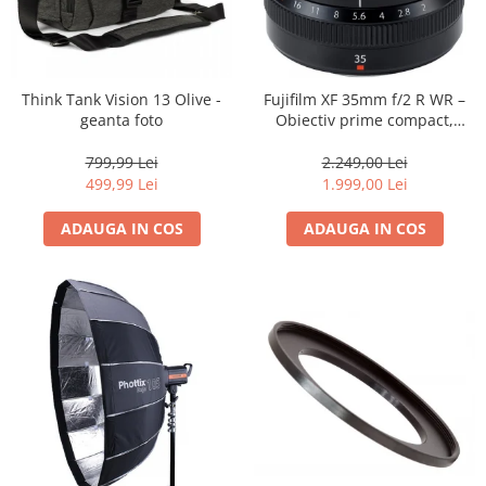
Think Tank Vision 13 Olive -
Fujifilm XF 35mm f/2 R WR –
geanta foto
Obiectiv prime compact,
luminos și rezistent la
intemperii pentru fotografie
799,99 Lei
2.249,00 Lei
de zi cu zi
499,99 Lei
1.999,00 Lei
ADAUGA IN COS
ADAUGA IN COS