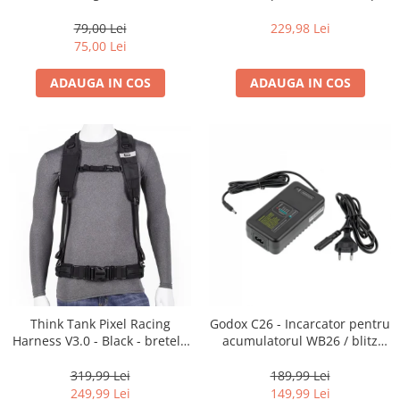
35mm, 36 pozitii
16-35mm f2.8 - Black
79,00 Lei
229,98 Lei
75,00 Lei
ADAUGA IN COS
ADAUGA IN COS
Think Tank Pixel Racing
Godox C26 - Incarcator pentru
Harness V3.0 - Black - bretele
acumulatorul WB26 / blitz
centura foto
AD600Pro
319,99 Lei
189,99 Lei
249,99 Lei
149,99 Lei