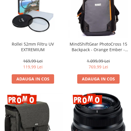
Rollei 52mm Filtru UV
MindShiftGear PhotoCross 15
EXTREMIUM
Backpack - Orange Ember -
rucsac foto
169,99 Lei
1.099,99 Lei
119,99 Lei
769,99 Lei
ADAUGA IN COS
ADAUGA IN COS