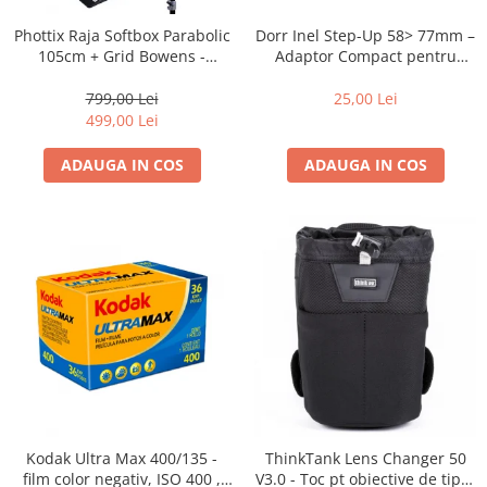
Dorr Inel Step-Up 58> 77mm –
Phottix Raja Softbox Parabolic
Adaptor Compact pentru
105cm + Grid Bowens -
Montarea Filtrelor
Montare Ultra-Rapidă
25,00 Lei
799,00 Lei
499,00 Lei
ADAUGA IN COS
ADAUGA IN COS
Kodak Ultra Max 400/135 -
ThinkTank Lens Changer 50
film color negativ, ISO 400 ,
V3.0 - Toc pt obiective de tipul