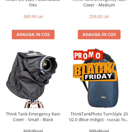
Vizor
foto
Cover - Medium
Accesorii diverse
349,99 Lei
259,00 Lei
ADAUGA IN COS
ADAUGA IN COS
Think Tank Emergency Rain
ThinkTankPhoto TurnStyle 20
Cover - Small - Black
V2.0 (Blue Indigo) - rucsac foto
cu o singura bretea
329,99 Lei
599,00 Lei