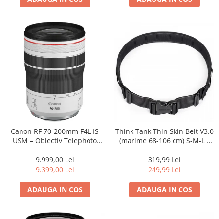
Canon RF 70-200mm F4L IS
Think Tank Thin Skin Belt V3.0
USM – Obiectiv Telephoto
(marime 68-106 cm) S-M-L -
Profesional Mirrorless
centura foto - Neagra
9.999,00 Lei
319,99 Lei
9.399,00 Lei
249,99 Lei
ADAUGA IN COS
ADAUGA IN COS