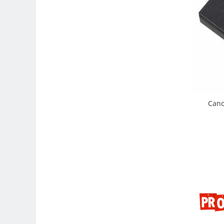
Carduri memorie, Cititoare
Carduri memorie
Cititoare carduri
Huse protectie card memorie
Grip-uri
Telecomenzi
LCD protectie
Cano
Recordere audio digitale
Acumulatori si baterii
Acumulatori Foto
Acumulatori AA/AAA (R6/R3)) si
incarcatoare
Baterii
Incarcatoare acumulatori Foto-
Video
Huse protectie acumulatori foto
Tablete grafice