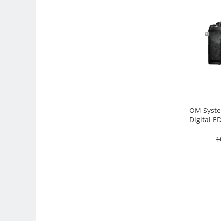
Adaptoare pentru convertoare sau
filtre
Alimentatoare 220V
Cabluri
Carcase de tip Cage, pentru
integrare in sisteme video
complexe
Curatare Senzor
Huse de ploaie
OM Syste
Digital E
Microfoane / Reportofoane
camera
1
Nivela patina
Ocular
Transmitator de fisiere fara fir
Vizor
Accesorii diverse
Genti, Rucsacuri, Troller foto