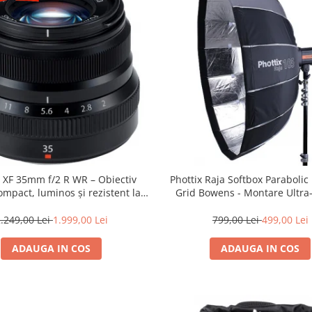
m XF 35mm f/2 R WR – Obiectiv
Phottix Raja Softbox Paraboli
mpact, luminos și rezistent la
Grid Bowens - Montare Ultra
ii pentru fotografie de zi cu zi
.249,00 Lei
1.999,00 Lei
799,00 Lei
499,00 Lei
ADAUGA IN COS
ADAUGA IN COS