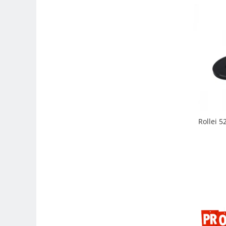
Genti foto
Genti Holster TopLoader
Genti, Troller Video
Rucsacuri Foto
Only One Shoulder - SlingShot
Tocuri si huse protectie aparate
Hamuri si Centuri foto
Curele Aparat - Umar
Rollei 5
Genti Laptop si iPad
Hand Strap / Grip
Troller
Accesorii genti si trollere
Solid-State Drive (SSD)
Video / Camere si accesorii
Camere video profesionale