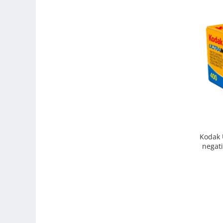
Trepiede si monopiede
Trepiede foto
Trepiede video
Trepied / Monopied Carbon
Trepiede pentru compacte /
webcam-uri
Monopiede foto/video
Cap trepied si monopied
Carucioare trepied (Dolly)
Kodak 
Placute cap trepied
negati
Huse trepied / stativ lumini
Sina Focus pentru Macro
Accesorii trepiede si monopiede
Selfie Stick
Studio/Lumini si accesorii