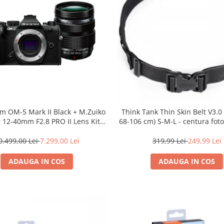
m OM-5 Mark II Black + M.Zuiko
Think Tank Thin Skin Belt V3.
D 12-40mm F2.8 PRO II Lens Kit –
68-106 cm) S-M-L - centura fot
 mirrorless Micro Four Thirds
20.4MP
0.499,00 Lei
7.299,00 Lei
319,99 Lei
249,99 Lei
ADAUGA IN COS
ADAUGA IN COS