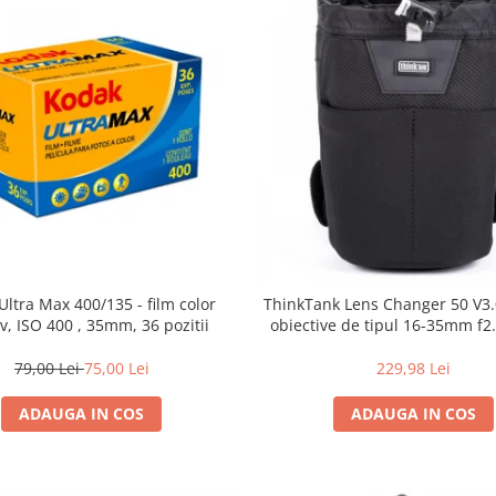
Ultra Max 400/135 - film color
ThinkTank Lens Changer 50 V3.0
v, ISO 400 , 35mm, 36 pozitii
obiective de tipul 16-35mm f2.
79,00 Lei
75,00 Lei
229,98 Lei
ADAUGA IN COS
ADAUGA IN COS