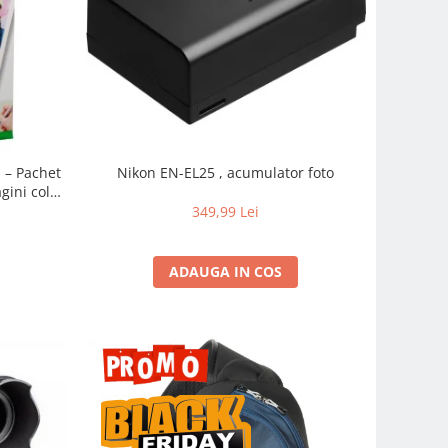
m – Pachet
Nikon EN-EL25 , acumulator foto
gini color
pidă
349,99 Lei
ADAUGA IN COS