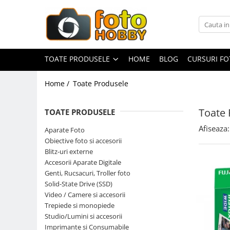
Toate Produsele
Aparate Foto
TOATE PRODUSELE
HOME
BLOG
CURSURI F
Aparate Foto Mirrorless
Home /
Toate Produsele
Aparate Foto DSLR
Aparate Foto Compacte
Toate 
TOATE PRODUSELE
Aparate foto instant
Afiseaza:
Aparate Foto
Aparate foto pe film
Obiective foto si accesorii
Cursuri foto
Blitz-uri externe
Accesorii Aparate Digitale
Obiective foto si accesorii
Genti, Rucsacuri, Troller foto
Obiective Mirorless
Solid-State Drive (SSD)
Obiective DSLR
Video / Camere si accesorii
Trepiede si monopiede
Huse si tocuri protectie obiective
Studio/Lumini si accesorii
Obiective Cinematice
Imprimante si Consumabile