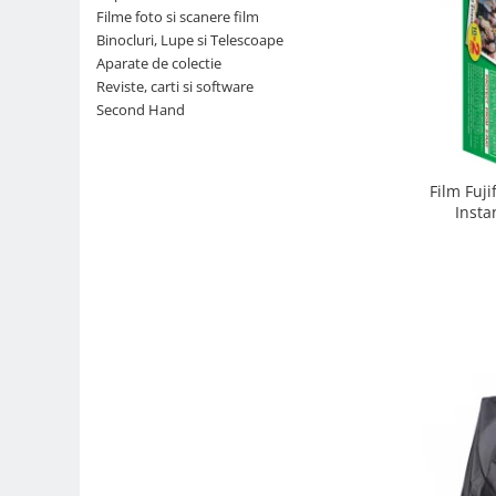
Filme foto si scanere film
Parasolare
Binocluri, Lupe si Telescoape
Teleconvertoare
Aparate de colectie
Reviste, carti si software
Adaptoare montura / baioneta
Second Hand
Capace obiectiv si camera
Inele Macro
Film Fuji
Filtre foto
Insta
Filtre Filet
Filtre tip Cokin
Filtre White Balance
Accesorii filtre
Convertoare pe filet foto video
Inele reductii obiective
Curatare si intretinere
Blitz-uri externe
Blitz-uri TTL - Dedicate