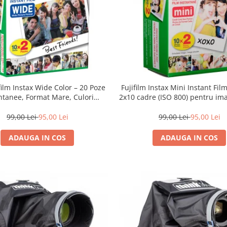
film Instax Wide Color – 20 Poze
Fujifilm Instax Mini Instant Fil
ntanee, Format Mare, Culori
2x10 cadre (ISO 800) pentru ima
Vibrante
vibrante și developare ra
99,00 Lei
95,00 Lei
99,00 Lei
95,00 Lei
ADAUGA IN COS
ADAUGA IN COS