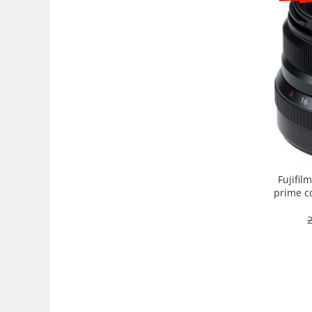
Camere Video Cinematice
Camere video de actiune
Accesorii camere video de actiune
Accesorii drone
Acumulatori camere video
Lampi video
Stabilizatoare (Gimbal) / Steady
Cam
Huse Protectie / Ploaie camere
Fujifil
video
prime co
intemper
Accesorii diverse pt camere video
2
Camere Video Cinematice
Drone
Slider
Camere Video Compacte