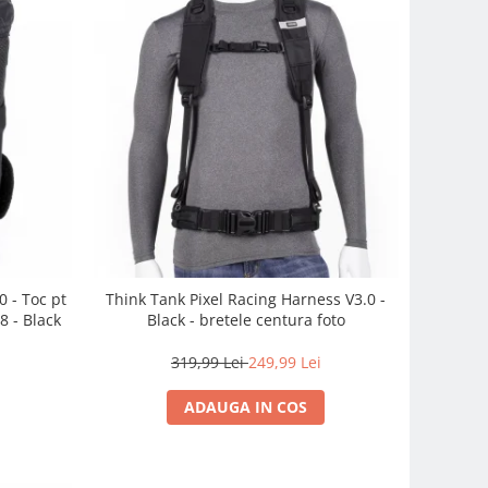
 - Toc pt
Think Tank Pixel Racing Harness V3.0 -
8 - Black
Black - bretele centura foto
319,99 Lei
249,99 Lei
ADAUGA IN COS