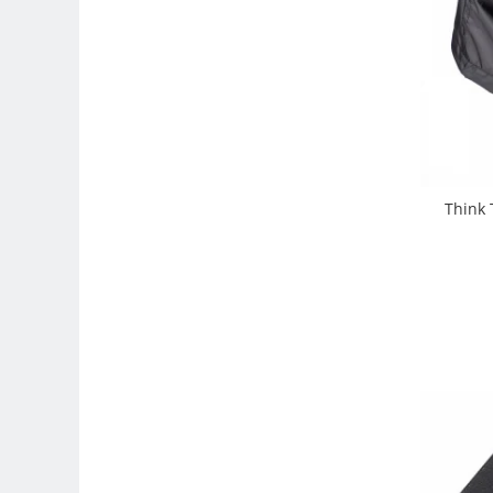
Compatibil Sony
Blitz-uri circulare (Macro)
Adaptoare stativ port umbrela si
blitz TTL
Comander TTL
Cabluri TTL
Cabluri si Patine Sincron
Think 
Alimentare auxiliara blitz
Protectie patina apa, ploaie
Bounce-uri, Softbox-uri
Ring-Flash Adaptor
Bracket-uri si suporti
Huse protectie blitz extern
Huse protectie filtre gel
Accesorii Aparate Digitale