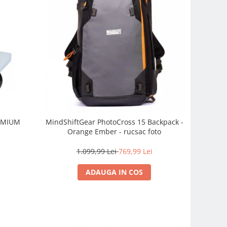
REMIUM
MindShiftGear PhotoCross 15 Backpack -
Orange Ember - rucsac foto
1.099,99 Lei
769,99 Lei
ADAUGA IN COS