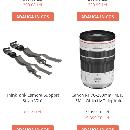
Carduri memorie, Cititoare
299,00 Lei
289,99 Lei
Carduri memorie
ADAUGA IN COS
ADAUGA IN COS
Cititoare carduri
Huse protectie card memorie
Grip-uri
Telecomenzi
LCD protectie
Recordere audio digitale
Acumulatori si baterii
Acumulatori Foto
Acumulatori AA/AAA (R6/R3)) si
incarcatoare
ThinkTank Camera Support
Canon RF 70-200mm F4L IS
Baterii
Strap V2.0
USM – Obiectiv Telephoto
Profesional Mirrorless
Incarcatoare acumulatori Foto-
89,99 Lei
9.999,00 Lei
Video
9.399,00 Lei
Huse protectie acumulatori foto
Tablete grafice
ADAUGA IN COS
ADAUGA IN COS