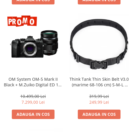
Adaptoare pentru convertoare sau
filtre
Alimentatoare 220V
Cabluri
Carcase de tip Cage, pentru
integrare in sisteme video
complexe
Curatare Senzor
Huse de ploaie
Microfoane / Reportofoane
OM System OM-5 Mark II
Think Tank Thin Skin Belt V3.0
Nivela patina
Black + M.Zuiko Digital ED 12-
(marime 68-106 cm) S-M-L -
40mm F2.8 PRO II Lens Kit –
centura foto - Neagra
Ocular
camera mirrorless Micro Four
10.499,00 Lei
319,99 Lei
Thirds 20.4MP
Transmitator de fisiere fara fir
7.299,00 Lei
249,99 Lei
Vizor
ADAUGA IN COS
ADAUGA IN COS
Accesorii diverse
Genti, Rucsacuri, Troller foto