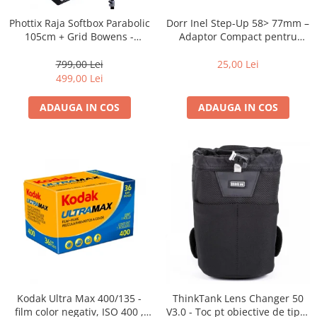
Blitz-uri studio
Dorr Inel Step-Up 58> 77mm –
Phottix Raja Softbox Parabolic
Blitz-uri mobile, cu acumulatori
Adaptor Compact pentru
105cm + Grid Bowens -
Montarea Filtrelor
Montare Ultra-Rapidă
Softbox-uri
25,00 Lei
799,00 Lei
Accesorii Blitz-uri studio
499,00 Lei
Lampi lumina continua
ADAUGA IN COS
ADAUGA IN COS
Stative/boom-uri pentru lumini
Cleme blitz fasung lumina, spigoti
Fundaluri
Suporti pentru fundaluri
Blende
Umbrele
Corturi si mese pt. fotografia de
produs
Declansatoare Radio si Infrarosu
Kodak Ultra Max 400/135 -
ThinkTank Lens Changer 50
Huse si genti pentru studio
film color negativ, ISO 400 ,
V3.0 - Toc pt obiective de tipul