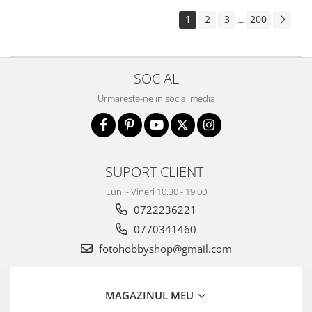
Aparate foto de colectie , cu vizare
1
2
3
200
...
laterala
Aparate foto de colectie TLR -
Biobiective
SOCIAL
Aparate foto de colectie , Stereo
Urmareste-ne in social media
Aparate foto de colectie -
Miniaturi
Accesorii pt. aparate foto de
colectie
SUPORT CLIENTI
Aparate de colectie de tip Box-
Camera
Luni - Vineri 10.30 - 19.00
0722236221
Reviste, carti si software
Second Hand
0770341460
Aparate foto SECOND HAND
fotohobbyshop@gmail.com
Aparate foto Mirrorless (SH)
Aparate foto DSLR (SH)
MAGAZINUL MEU
Aparate foto SLR (pe film) (SH)