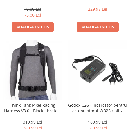
35mm, 36 pozitii
16-35mm f2.8 - Black
Becuri si lampa blitz studio
79,00 Lei
229,98 Lei
Suruburi si piulite, adaptoare de
75,00 Lei
trecere
ADAUGA IN COS
ADAUGA IN COS
Calibrare expunere
Imprimante si Consumabile
Cartuse si cerneluri
Imprimante
Scannere Documente
Hartie foto
Filme foto si scanere film
Materiale foto alb-negru
Aparate foto unica folosinta
Think Tank Pixel Racing
Godox C26 - Incarcator pentru
Filme instant FUJI INSTAX
Harness V3.0 - Black - bretele
acumulatorul WB26 / blitz
Chimicale developare film alb-
centura foto
AD600Pro
negru
319,99 Lei
189,99 Lei
249,99 Lei
149,99 Lei