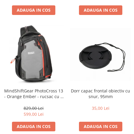
diapozitive 35mm color
diapozitive late 120mm color
ADAUGA IN COS
ADAUGA IN COS
negative 35mm alb-negru
negative 35mm color
negative late 120mm alb-negru
negative late 120mm color
Scanere Film
Binocluri, Lupe si Telescoape
Binocluri
Lunete
Dorr capac frontal obiectiv cu
MindShiftGear PhotoCross 13
Accesorii pentru Lunete si
snur, 95mm
- Orange Ember - rucsac cu o
Telescoape
singura bretea
Aparate de colectie
35,00 Lei
829,00 Lei
599,00 Lei
Aparate foto de colectie reflex,
format 24x36mm
ADAUGA IN COS
ADAUGA IN COS
Aparate foto de colectie, cu burduf