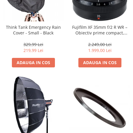
Trepiede si monopiede
Trepiede foto
Trepiede video
Think Tank Emergency Rain
Fujifilm XF 35mm f/2 R WR –
Trepied / Monopied Carbon
Cover - Small - Black
Obiectiv prime compact,
luminos și rezistent la
Trepiede pentru compacte /
intemperii pentru fotografie
329,99 Lei
2.249,00 Lei
webcam-uri
de zi cu zi
219,99 Lei
1.999,00 Lei
Monopiede foto/video
ADAUGA IN COS
ADAUGA IN COS
Cap trepied si monopied
Carucioare trepied (Dolly)
Placute cap trepied
Huse trepied / stativ lumini
Sina Focus pentru Macro
Accesorii trepiede si monopiede
Selfie Stick
Studio/Lumini si accesorii