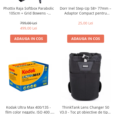
Dorr Inel Step-Up 58> 77mm –
Phottix Raja Softbox Parabolic
Adaptor Compact pentru
105cm + Grid Bowens -
Montarea Filtrelor
Montare Ultra-Rapidă
25,00 Lei
799,00 Lei
499,00 Lei
ADAUGA IN COS
ADAUGA IN COS
Kodak Ultra Max 400/135 -
ThinkTank Lens Changer 50
film color negativ, ISO 400 ,
V3.0 - Toc pt obiective de tipul