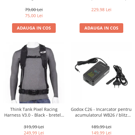
35mm, 36 pozitii
16-35mm f2.8 - Black
79,00 Lei
229,98 Lei
75,00 Lei
ADAUGA IN COS
ADAUGA IN COS
Think Tank Pixel Racing
Godox C26 - Incarcator pentru
Harness V3.0 - Black - bretele
acumulatorul WB26 / blitz
centura foto
AD600Pro
319,99 Lei
189,99 Lei
249,99 Lei
149,99 Lei