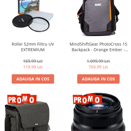
Rollei 52mm Filtru UV
MindShiftGear PhotoCross 15
EXTREMIUM
Backpack - Orange Ember -
rucsac foto
169,99 Lei
1.099,99 Lei
119,99 Lei
769,99 Lei
ADAUGA IN COS
ADAUGA IN COS