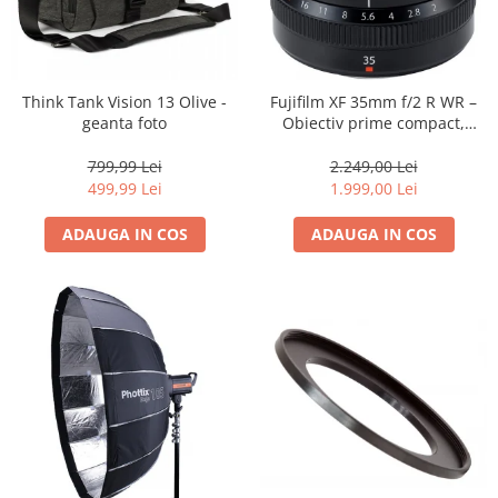
Think Tank Vision 13 Olive -
Fujifilm XF 35mm f/2 R WR –
geanta foto
Obiectiv prime compact,
luminos și rezistent la
intemperii pentru fotografie
799,99 Lei
2.249,00 Lei
de zi cu zi
499,99 Lei
1.999,00 Lei
ADAUGA IN COS
ADAUGA IN COS