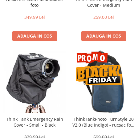
Vizor
foto
Cover - Medium
Accesorii diverse
349,99 Lei
259,00 Lei
ADAUGA IN COS
ADAUGA IN COS
Think Tank Emergency Rain
ThinkTankPhoto TurnStyle 20
Cover - Small - Black
V2.0 (Blue Indigo) - rucsac foto
cu o singura bretea
329,99 Lei
599,00 Lei