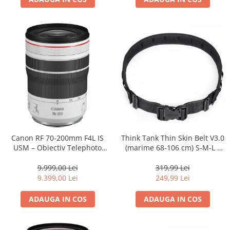
Canon RF 70-200mm F4L IS
Think Tank Thin Skin Belt V3.0
USM – Obiectiv Telephoto
(marime 68-106 cm) S-M-L -
Profesional Mirrorless
centura foto - Neagra
9.999,00 Lei
319,99 Lei
9.399,00 Lei
249,99 Lei
ADAUGA IN COS
ADAUGA IN COS