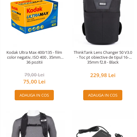
Kodak Ultra Max 400/135 - film
ThinkTank Lens Changer 50 V3.0
color negativ, ISO 400 , 35mm,
- Toc pt obiective de tipul 16-
36 pozitii
35mm f2.8 - Black
79,00 Lei
229,98 Lei
75,00 Lei
ADAUGA IN COS
ADAUGA IN COS