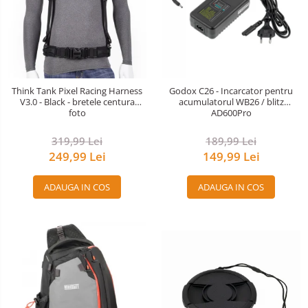
Think Tank Pixel Racing Harness
Godox C26 - Incarcator pentru
V3.0 - Black - bretele centura
acumulatorul WB26 / blitz
foto
AD600Pro
319,99 Lei
189,99 Lei
249,99 Lei
149,99 Lei
ADAUGA IN COS
ADAUGA IN COS