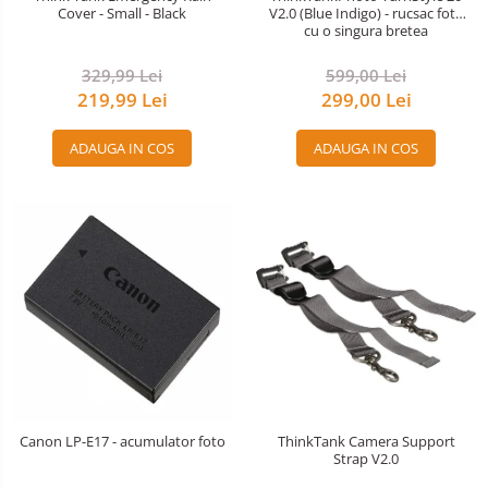
Cover - Small - Black
V2.0 (Blue Indigo) - rucsac foto
cu o singura bretea
329,99 Lei
599,00 Lei
219,99 Lei
299,00 Lei
ADAUGA IN COS
ADAUGA IN COS
Canon LP-E17 - acumulator foto
ThinkTank Camera Support
Strap V2.0