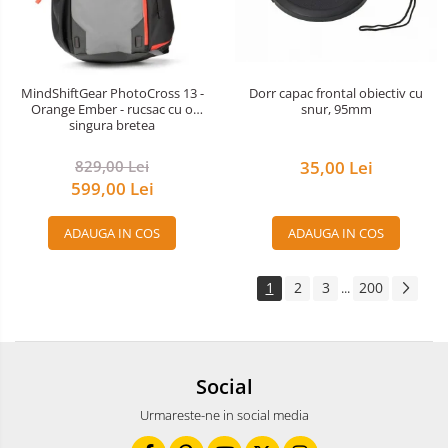
Dorr capac frontal obiectiv cu
MindShiftGear PhotoCross 13 -
snur, 95mm
Orange Ember - rucsac cu o
singura bretea
35,00 Lei
829,00 Lei
599,00 Lei
ADAUGA IN COS
ADAUGA IN COS
1
2
3
200
...
Social
Urmareste-ne in social media