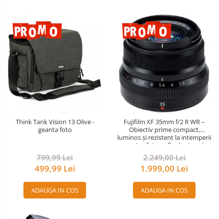
Think Tank Vision 13 Olive -
Fujifilm XF 35mm f/2 R WR –
geanta foto
Obiectiv prime compact,
luminos și rezistent la intemperii
pentru fotografie de zi cu zi
799,99 Lei
2.249,00 Lei
499,99 Lei
1.999,00 Lei
ADAUGA IN COS
ADAUGA IN COS