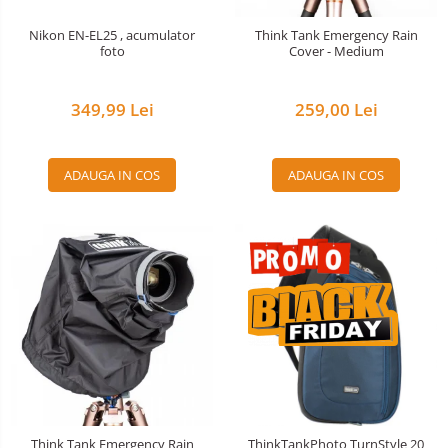
Nivela patina
Nikon EN-EL25 , acumulator
Think Tank Emergency Rain
foto
Cover - Medium
Ocular
Transmitator de fisiere fara fir
349,99 Lei
259,00 Lei
Vizor
Accesorii diverse
ADAUGA IN COS
ADAUGA IN COS
Think Tank Emergency Rain
ThinkTankPhoto TurnStyle 20