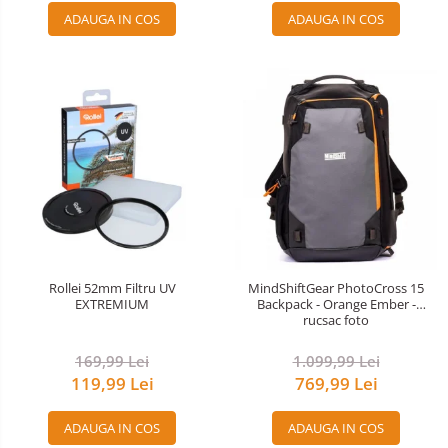
ADAUGA IN COS
ADAUGA IN COS
Rollei 52mm Filtru UV
MindShiftGear PhotoCross 15
EXTREMIUM
Backpack - Orange Ember -
rucsac foto
169,99 Lei
1.099,99 Lei
119,99 Lei
769,99 Lei
ADAUGA IN COS
ADAUGA IN COS