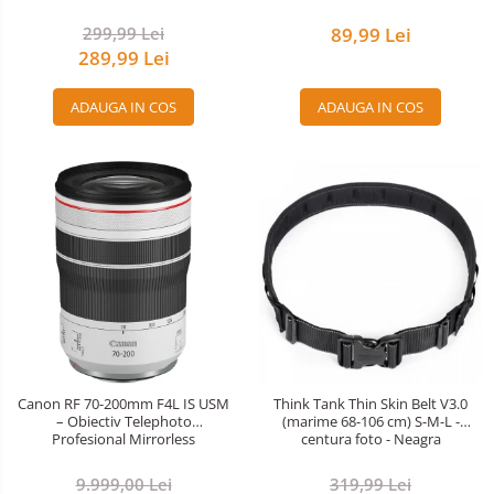
299,99 Lei
89,99 Lei
289,99 Lei
ADAUGA IN COS
ADAUGA IN COS
Canon RF 70-200mm F4L IS USM
Think Tank Thin Skin Belt V3.0
– Obiectiv Telephoto
(marime 68-106 cm) S-M-L -
Profesional Mirrorless
centura foto - Neagra
9.999,00 Lei
319,99 Lei