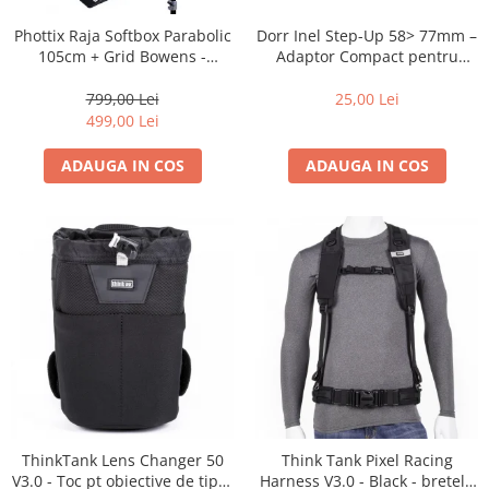
Blitz-uri studio
Dorr Inel Step-Up 58> 77mm –
Phottix Raja Softbox Parabolic
Blitz-uri mobile, cu acumulatori
Adaptor Compact pentru
105cm + Grid Bowens -
Montarea Filtrelor
Montare Ultra-Rapidă
Softbox-uri
25,00 Lei
799,00 Lei
Accesorii Blitz-uri studio
499,00 Lei
Lampi lumina continua
ADAUGA IN COS
ADAUGA IN COS
Stative/boom-uri pentru lumini
Cleme blitz fasung lumina, spigoti
Fundaluri
Suporti pentru fundaluri
Blende
Umbrele
Corturi si mese pt. fotografia de
produs
Declansatoare Radio si Infrarosu
ThinkTank Lens Changer 50
Think Tank Pixel Racing
Huse si genti pentru studio
V3.0 - Toc pt obiective de tipul
Harness V3.0 - Black - bretele