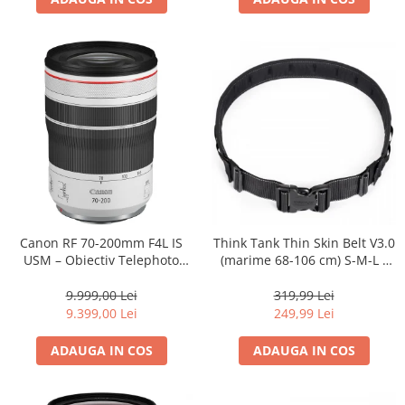
Adaptoare pentru convertoare sau
filtre
Alimentatoare 220V
Cabluri
Carcase de tip Cage, pentru
integrare in sisteme video
complexe
Curatare Senzor
Huse de ploaie
Microfoane / Reportofoane
Canon RF 70-200mm F4L IS
Think Tank Thin Skin Belt V3.0
Nivela patina
USM – Obiectiv Telephoto
(marime 68-106 cm) S-M-L -
Profesional Mirrorless
centura foto - Neagra
Ocular
9.999,00 Lei
319,99 Lei
Transmitator de fisiere fara fir
9.399,00 Lei
249,99 Lei
Vizor
ADAUGA IN COS
ADAUGA IN COS
Accesorii diverse
Genti, Rucsacuri, Troller foto