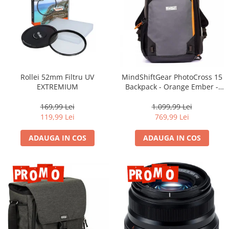
Camere Video Cinematice
Camere video de actiune
Accesorii camere video de actiune
Accesorii drone
Acumulatori camere video
Rollei 52mm Filtru UV
MindShiftGear PhotoCross 15
EXTREMIUM
Backpack - Orange Ember -
Lampi video
rucsac foto
Stabilizatoare (Gimbal) / Steady
169,99 Lei
1.099,99 Lei
Cam
119,99 Lei
769,99 Lei
Huse Protectie / Ploaie camere
ADAUGA IN COS
ADAUGA IN COS
video
Accesorii diverse pt camere video
Camere Video Cinematice
Drone
Slider
Camere Video Compacte