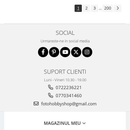
Aparate foto de colectie , cu vizare
1
2
3
200
...
laterala
Aparate foto de colectie TLR -
Biobiective
SOCIAL
Aparate foto de colectie , Stereo
Urmareste-ne in social media
Aparate foto de colectie -
Miniaturi
Accesorii pt. aparate foto de
colectie
SUPORT CLIENTI
Aparate de colectie de tip Box-
Camera
Luni - Vineri 10.30 - 19.00
0722236221
Reviste, carti si software
Second Hand
0770341460
Aparate foto SECOND HAND
fotohobbyshop@gmail.com
Aparate foto Mirrorless (SH)
Aparate foto DSLR (SH)
MAGAZINUL MEU
Aparate foto SLR (pe film) (SH)