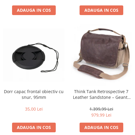
diapozitive 35mm color
diapozitive late 120mm color
ADAUGA IN COS
ADAUGA IN COS
negative 35mm alb-negru
negative 35mm color
negative late 120mm alb-negru
negative late 120mm color
Scanere Film
Binocluri, Lupe si Telescoape
Binocluri
Lunete
Dorr capac frontal obiectiv cu
Think Tank Retrospective 7
Accesorii pentru Lunete si
snur, 95mm
Leather Sandstone – Geantă
Telescoape
Foto Premium pentru
Aparate de colectie
DSLR/Mirrorless
35,00 Lei
1.399,99 Lei
979,99 Lei
Aparate foto de colectie reflex,
format 24x36mm
ADAUGA IN COS
ADAUGA IN COS
Aparate foto de colectie, cu burduf