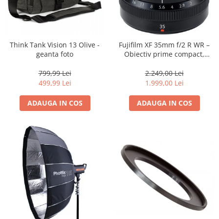
Trepiede si monopiede
Trepiede foto
Trepiede video
Think Tank Vision 13 Olive -
Fujifilm XF 35mm f/2 R WR –
Trepied / Monopied Carbon
geanta foto
Obiectiv prime compact,
luminos și rezistent la
Trepiede pentru compacte /
intemperii pentru fotografie
799,99 Lei
2.249,00 Lei
webcam-uri
de zi cu zi
499,99 Lei
1.999,00 Lei
Monopiede foto/video
ADAUGA IN COS
ADAUGA IN COS
Cap trepied si monopied
Carucioare trepied (Dolly)
Placute cap trepied
Huse trepied / stativ lumini
Sina Focus pentru Macro
Accesorii trepiede si monopiede
Selfie Stick
Studio/Lumini si accesorii