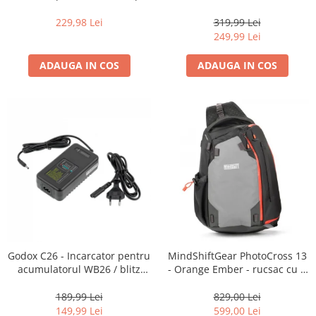
16-35mm f2.8 - Black
centura foto
Becuri si lampa blitz studio
229,98 Lei
319,99 Lei
Suruburi si piulite, adaptoare de
249,99 Lei
trecere
ADAUGA IN COS
ADAUGA IN COS
Calibrare expunere
Imprimante si Consumabile
Cartuse si cerneluri
Imprimante
Scannere Documente
Hartie foto
Filme foto si scanere film
Materiale foto alb-negru
Aparate foto unica folosinta
Godox C26 - Incarcator pentru
MindShiftGear PhotoCross 13
Filme instant FUJI INSTAX
acumulatorul WB26 / blitz
- Orange Ember - rucsac cu o
Chimicale developare film alb-
AD600Pro
singura bretea
negru
189,99 Lei
829,00 Lei
149,99 Lei
599,00 Lei