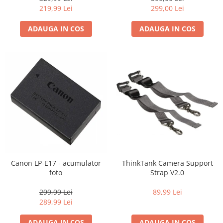
Carduri memorie, Cititoare
219,99 Lei
299,00 Lei
Carduri memorie
ADAUGA IN COS
ADAUGA IN COS
Cititoare carduri
Huse protectie card memorie
Grip-uri
Telecomenzi
LCD protectie
Recordere audio digitale
Acumulatori si baterii
Acumulatori Foto
Acumulatori AA/AAA (R6/R3)) si
incarcatoare
Canon LP-E17 - acumulator
ThinkTank Camera Support
Baterii
foto
Strap V2.0
Incarcatoare acumulatori Foto-
299,99 Lei
89,99 Lei
Video
289,99 Lei
Huse protectie acumulatori foto
Tablete grafice
ADAUGA IN COS
ADAUGA IN COS