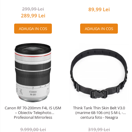
299,99 Lei
89,99 Lei
289,99 Lei
ADAUGA IN COS
ADAUGA IN COS
Canon RF 70-200mm F4L IS USM
Think Tank Thin Skin Belt V3.0
– Obiectiv Telephoto
(marime 68-106 cm) S-M-L -
Profesional Mirrorless
centura foto - Neagra
9.999,00 Lei
319,99 Lei