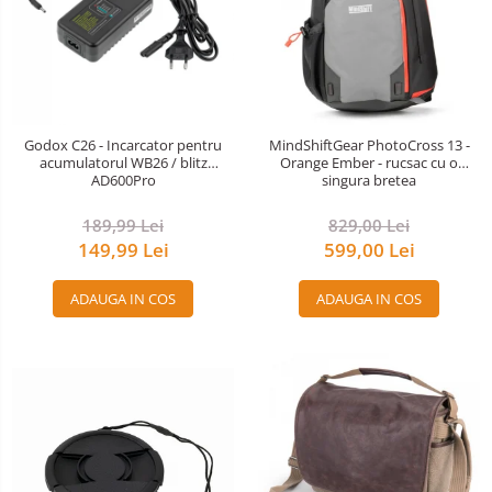
Godox C26 - Incarcator pentru
MindShiftGear PhotoCross 13 -
acumulatorul WB26 / blitz
Orange Ember - rucsac cu o
AD600Pro
singura bretea
189,99 Lei
829,00 Lei
149,99 Lei
599,00 Lei
ADAUGA IN COS
ADAUGA IN COS