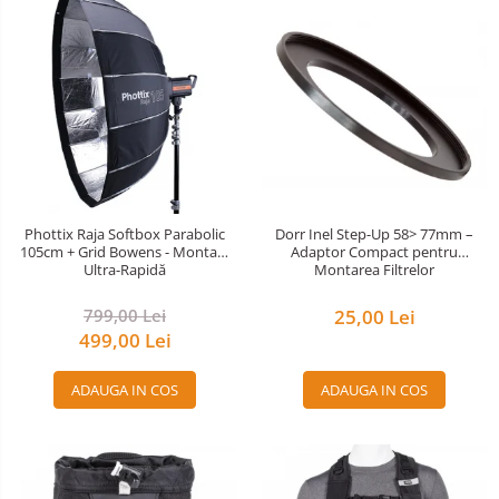
Phottix Raja Softbox Parabolic
Dorr Inel Step-Up 58> 77mm –
105cm + Grid Bowens - Montare
Adaptor Compact pentru
Ultra-Rapidă
Montarea Filtrelor
799,00 Lei
25,00 Lei
499,00 Lei
ADAUGA IN COS
ADAUGA IN COS