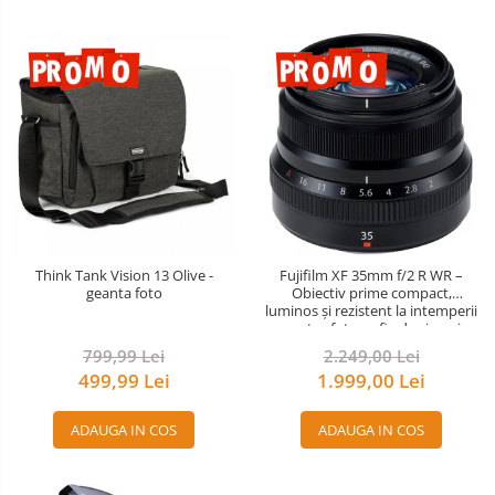
Think Tank Vision 13 Olive -
Fujifilm XF 35mm f/2 R WR –
geanta foto
Obiectiv prime compact,
luminos și rezistent la intemperii
pentru fotografie de zi cu zi
799,99 Lei
2.249,00 Lei
499,99 Lei
1.999,00 Lei
ADAUGA IN COS
ADAUGA IN COS