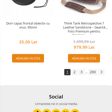
Dorr capac frontal obiectiv cu
Think Tank Retrospective 7
snur, 95mm
Leather Sandstone – Geantă
Foto Premium pentru
DSLR/Mirrorless
35,00 Lei
1.399,99 Lei
979,99 Lei
ADAUGA IN COS
ADAUGA IN COS
1
2
3
200
...
Social
Urmareste-ne in social media