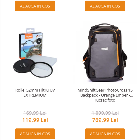
ADAUGA IN COS
ADAUGA IN COS
Rollei 52mm Filtru UV
MindShiftGear PhotoCross 15
EXTREMIUM
Backpack - Orange Ember -
rucsac foto
169,99 Lei
1.099,99 Lei
119,99 Lei
769,99 Lei
ADAUGA IN COS
ADAUGA IN COS