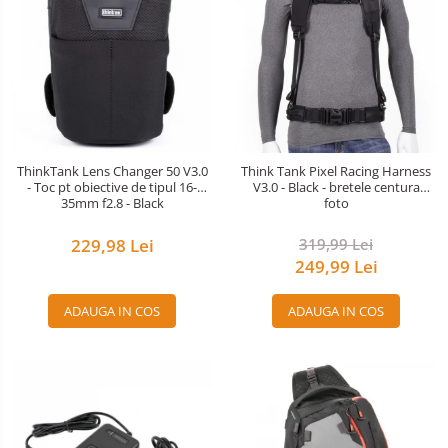
ThinkTank Lens Changer 50 V3.0
Think Tank Pixel Racing Harness
- Toc pt obiective de tipul 16-
V3.0 - Black - bretele centura
35mm f2.8 - Black
foto
229,98 Lei
319,99 Lei
249,99 Lei
ADAUGA IN COS
ADAUGA IN COS