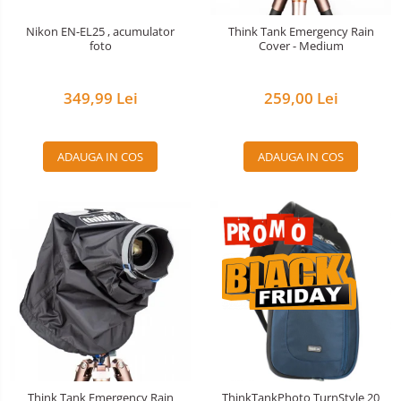
Nivela patina
Nikon EN-EL25 , acumulator
Think Tank Emergency Rain
foto
Cover - Medium
Ocular
Transmitator de fisiere fara fir
349,99 Lei
259,00 Lei
Vizor
Accesorii diverse
ADAUGA IN COS
ADAUGA IN COS
Think Tank Emergency Rain
ThinkTankPhoto TurnStyle 20