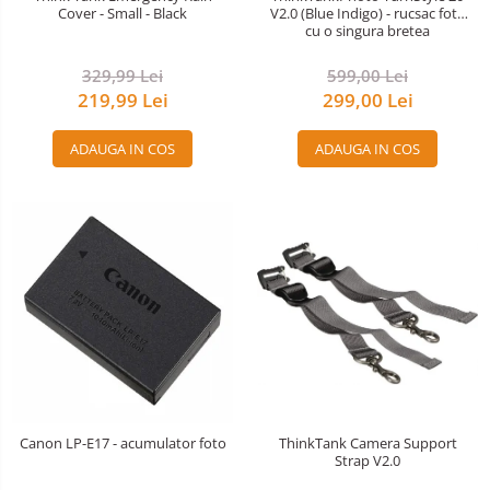
Cover - Small - Black
V2.0 (Blue Indigo) - rucsac foto
cu o singura bretea
329,99 Lei
599,00 Lei
219,99 Lei
299,00 Lei
ADAUGA IN COS
ADAUGA IN COS
Canon LP-E17 - acumulator foto
ThinkTank Camera Support
Strap V2.0