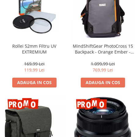
Rollei 52mm Filtru UV
MindShiftGear PhotoCross 15
EXTREMIUM
Backpack - Orange Ember -
rucsac foto
169,99 Lei
1.099,99 Lei
119,99 Lei
769,99 Lei
ADAUGA IN COS
ADAUGA IN COS