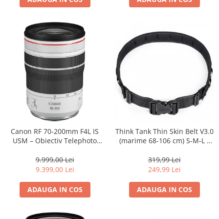
Canon RF 70-200mm F4L IS
Think Tank Thin Skin Belt V3.0
USM – Obiectiv Telephoto
(marime 68-106 cm) S-M-L -
Profesional Mirrorless
centura foto - Neagra
9.999,00 Lei
319,99 Lei
9.399,00 Lei
249,99 Lei
ADAUGA IN COS
ADAUGA IN COS