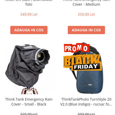
Vizor
foto
Cover - Medium
Accesorii diverse
349,99 Lei
259,00 Lei
ADAUGA IN COS
ADAUGA IN COS
Think Tank Emergency Rain
ThinkTankPhoto TurnStyle 20
Cover - Small - Black
V2.0 (Blue Indigo) - rucsac foto
cu o singura bretea
329,99 Lei
599,00 Lei