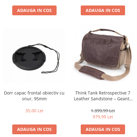
ADAUGA IN COS
ADAUGA IN COS
Dorr capac frontal obiectiv cu
Think Tank Retrospective 7
snur, 95mm
Leather Sandstone – Geantă
Foto Premium pentru
DSLR/Mirrorless
35,00 Lei
1.399,99 Lei
979,99 Lei
ADAUGA IN COS
ADAUGA IN COS