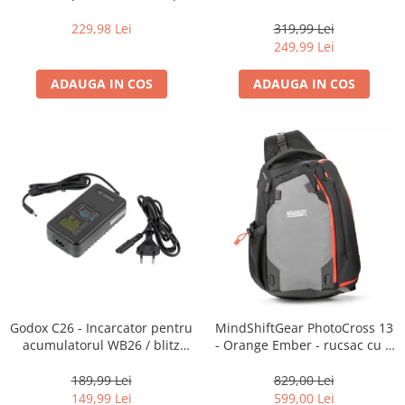
16-35mm f2.8 - Black
centura foto
229,98 Lei
319,99 Lei
249,99 Lei
ADAUGA IN COS
ADAUGA IN COS
Godox C26 - Incarcator pentru
MindShiftGear PhotoCross 13
acumulatorul WB26 / blitz
- Orange Ember - rucsac cu o
AD600Pro
singura bretea
189,99 Lei
829,00 Lei
149,99 Lei
599,00 Lei