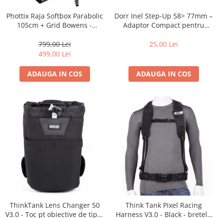
Dorr Inel Step-Up 58> 77mm –
Phottix Raja Softbox Parabolic
Adaptor Compact pentru
105cm + Grid Bowens -
Montarea Filtrelor
Montare Ultra-Rapidă
25,00 Lei
799,00 Lei
499,00 Lei
ADAUGA IN COS
ADAUGA IN COS
ThinkTank Lens Changer 50
Think Tank Pixel Racing
V3.0 - Toc pt obiective de tipul
Harness V3.0 - Black - bretele