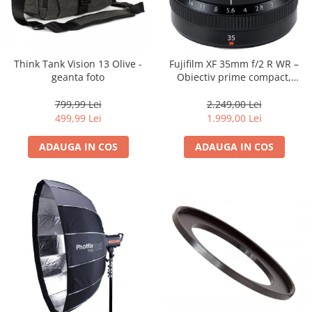
Think Tank Vision 13 Olive -
Fujifilm XF 35mm f/2 R WR –
geanta foto
Obiectiv prime compact,
luminos și rezistent la
intemperii pentru fotografie
799,99 Lei
2.249,00 Lei
de zi cu zi
499,99 Lei
1.999,00 Lei
ADAUGA IN COS
ADAUGA IN COS