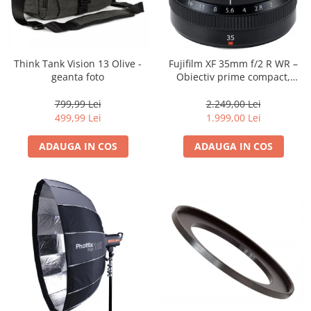
Think Tank Vision 13 Olive -
Fujifilm XF 35mm f/2 R WR –
geanta foto
Obiectiv prime compact,
luminos și rezistent la
intemperii pentru fotografie
799,99 Lei
2.249,00 Lei
de zi cu zi
499,99 Lei
1.999,00 Lei
ADAUGA IN COS
ADAUGA IN COS