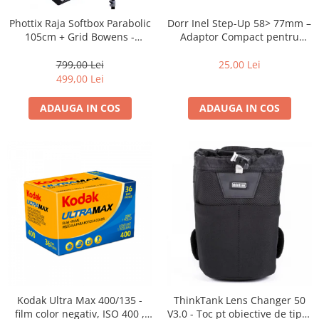
Dorr Inel Step-Up 58> 77mm –
Phottix Raja Softbox Parabolic
Adaptor Compact pentru
105cm + Grid Bowens -
Montarea Filtrelor
Montare Ultra-Rapidă
25,00 Lei
799,00 Lei
499,00 Lei
ADAUGA IN COS
ADAUGA IN COS
Kodak Ultra Max 400/135 -
ThinkTank Lens Changer 50
film color negativ, ISO 400 ,
V3.0 - Toc pt obiective de tipul