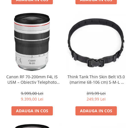
Canon RF 70-200mm F4L IS
Think Tank Thin Skin Belt V3.0
USM – Obiectiv Telephoto
(marime 68-106 cm) S-M-L -
Profesional Mirrorless
centura foto - Neagra
9.999,00 Lei
319,99 Lei
9.399,00 Lei
249,99 Lei
ADAUGA IN COS
ADAUGA IN COS