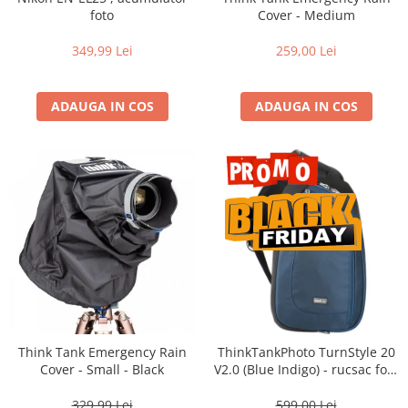
Vizor
foto
Cover - Medium
Accesorii diverse
349,99 Lei
259,00 Lei
ADAUGA IN COS
ADAUGA IN COS
Think Tank Emergency Rain
ThinkTankPhoto TurnStyle 20
Cover - Small - Black
V2.0 (Blue Indigo) - rucsac foto
cu o singura bretea
329,99 Lei
599,00 Lei