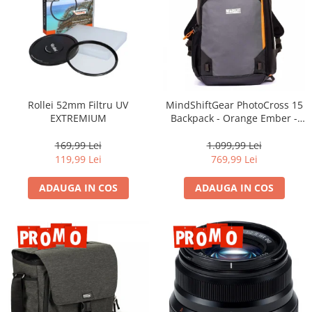
Rollei 52mm Filtru UV
MindShiftGear PhotoCross 15
EXTREMIUM
Backpack - Orange Ember -
rucsac foto
169,99 Lei
1.099,99 Lei
119,99 Lei
769,99 Lei
ADAUGA IN COS
ADAUGA IN COS