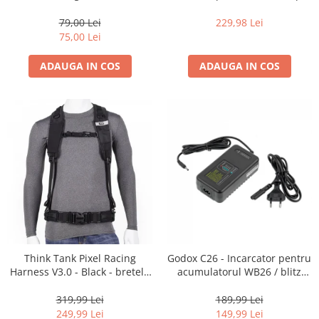
35mm, 36 pozitii
16-35mm f2.8 - Black
79,00 Lei
229,98 Lei
75,00 Lei
ADAUGA IN COS
ADAUGA IN COS
Think Tank Pixel Racing
Godox C26 - Incarcator pentru
Harness V3.0 - Black - bretele
acumulatorul WB26 / blitz
centura foto
AD600Pro
319,99 Lei
189,99 Lei
249,99 Lei
149,99 Lei