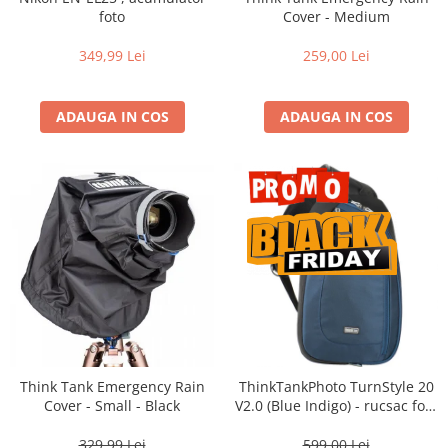
Vizor
foto
Cover - Medium
Accesorii diverse
349,99 Lei
259,00 Lei
ADAUGA IN COS
ADAUGA IN COS
Think Tank Emergency Rain
ThinkTankPhoto TurnStyle 20
Cover - Small - Black
V2.0 (Blue Indigo) - rucsac foto
cu o singura bretea
329,99 Lei
599,00 Lei