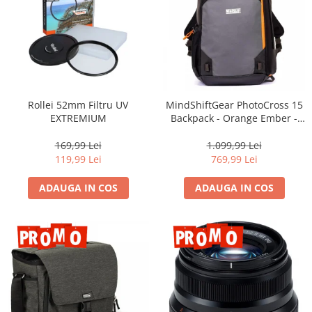
Rollei 52mm Filtru UV
MindShiftGear PhotoCross 15
EXTREMIUM
Backpack - Orange Ember -
rucsac foto
169,99 Lei
1.099,99 Lei
119,99 Lei
769,99 Lei
ADAUGA IN COS
ADAUGA IN COS