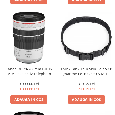
Canon RF 70-200mm F4L IS
Think Tank Thin Skin Belt V3.0
USM – Obiectiv Telephoto
(marime 68-106 cm) S-M-L -
Profesional Mirrorless
centura foto - Neagra
9.999,00 Lei
319,99 Lei
9.399,00 Lei
249,99 Lei
ADAUGA IN COS
ADAUGA IN COS