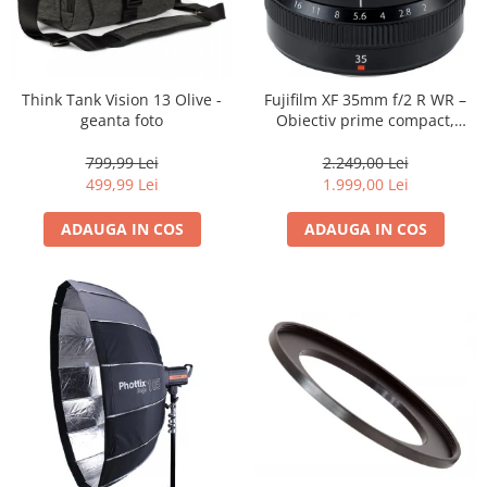
Think Tank Vision 13 Olive -
Fujifilm XF 35mm f/2 R WR –
geanta foto
Obiectiv prime compact,
luminos și rezistent la
intemperii pentru fotografie
799,99 Lei
2.249,00 Lei
de zi cu zi
499,99 Lei
1.999,00 Lei
ADAUGA IN COS
ADAUGA IN COS