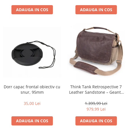
ADAUGA IN COS
ADAUGA IN COS
Dorr capac frontal obiectiv cu
Think Tank Retrospective 7
snur, 95mm
Leather Sandstone – Geantă
Foto Premium pentru
DSLR/Mirrorless
35,00 Lei
1.399,99 Lei
979,99 Lei
ADAUGA IN COS
ADAUGA IN COS