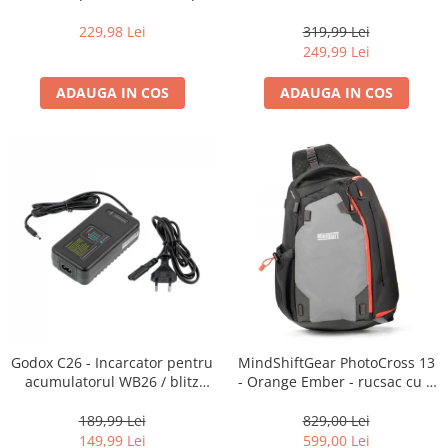
16-35mm f2.8 - Black
centura foto
229,98 Lei
319,99 Lei
249,99 Lei
ADAUGA IN COS
ADAUGA IN COS
Godox C26 - Incarcator pentru
MindShiftGear PhotoCross 13
acumulatorul WB26 / blitz
- Orange Ember - rucsac cu o
AD600Pro
singura bretea
189,99 Lei
829,00 Lei
149,99 Lei
599,00 Lei