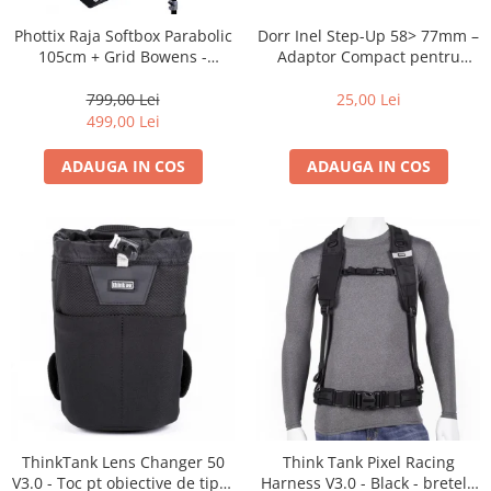
Dorr Inel Step-Up 58> 77mm –
Phottix Raja Softbox Parabolic
Adaptor Compact pentru
105cm + Grid Bowens -
Montarea Filtrelor
Montare Ultra-Rapidă
25,00 Lei
799,00 Lei
499,00 Lei
ADAUGA IN COS
ADAUGA IN COS
ThinkTank Lens Changer 50
Think Tank Pixel Racing
V3.0 - Toc pt obiective de tipul
Harness V3.0 - Black - bretele