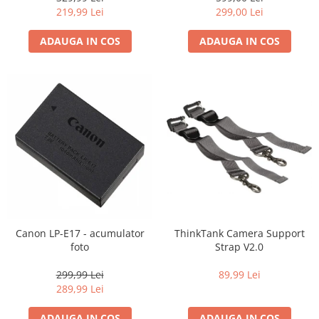
Carduri memorie, Cititoare
219,99 Lei
299,00 Lei
Carduri memorie
ADAUGA IN COS
ADAUGA IN COS
Cititoare carduri
Huse protectie card memorie
Grip-uri
Telecomenzi
LCD protectie
Recordere audio digitale
Acumulatori si baterii
Acumulatori Foto
Acumulatori AA/AAA (R6/R3)) si
incarcatoare
Canon LP-E17 - acumulator
ThinkTank Camera Support
Baterii
foto
Strap V2.0
Incarcatoare acumulatori Foto-
299,99 Lei
89,99 Lei
Video
289,99 Lei
Huse protectie acumulatori foto
Tablete grafice
ADAUGA IN COS
ADAUGA IN COS