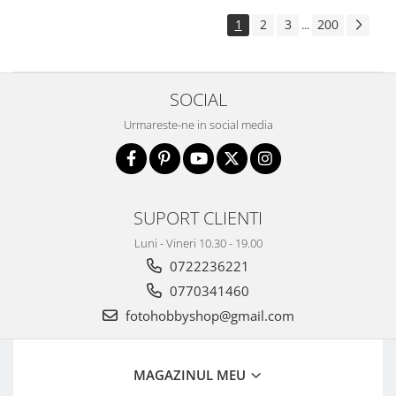
Aparate foto de colectie , cu vizare
1
2
3
200
...
laterala
Aparate foto de colectie TLR -
Biobiective
SOCIAL
Aparate foto de colectie , Stereo
Urmareste-ne in social media
Aparate foto de colectie -
Miniaturi
Accesorii pt. aparate foto de
colectie
SUPORT CLIENTI
Aparate de colectie de tip Box-
Camera
Luni - Vineri 10.30 - 19.00
0722236221
Reviste, carti si software
Second Hand
0770341460
Aparate foto SECOND HAND
fotohobbyshop@gmail.com
Aparate foto Mirrorless (SH)
Aparate foto DSLR (SH)
MAGAZINUL MEU
Aparate foto SLR (pe film) (SH)