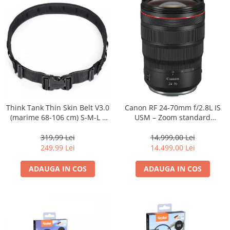
Genti foto
Genti Holster TopLoader
Genti, Troller Video
Rucsacuri Foto
Only One Shoulder - SlingShot
Tocuri si huse protectie aparate
Hamuri si Centuri foto
Think Tank Thin Skin Belt V3.0
Canon RF 24-70mm f/2.8L IS
(marime 68-106 cm) S-M-L -
USM – Zoom standard
Curele Aparat - Umar
centura foto - Neagra
profesional
Genti Laptop si iPad
319,99 Lei
14.999,00 Lei
249,99 Lei
14.499,00 Lei
Hand Strap / Grip
Troller
ADAUGA IN COS
ADAUGA IN COS
Accesorii genti si trollere
Solid-State Drive (SSD)
Video / Camere si accesorii
Camere video profesionale