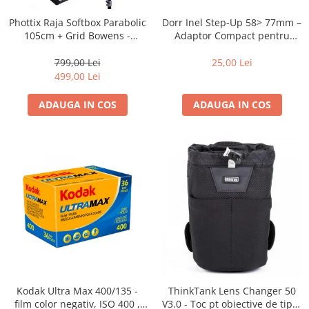
Blitz-uri studio
Dorr Inel Step-Up 58> 77mm –
Phottix Raja Softbox Parabolic
Blitz-uri mobile, cu acumulatori
Adaptor Compact pentru
105cm + Grid Bowens -
Montarea Filtrelor
Montare Ultra-Rapidă
Softbox-uri
25,00 Lei
799,00 Lei
Accesorii Blitz-uri studio
499,00 Lei
Lampi lumina continua
ADAUGA IN COS
ADAUGA IN COS
Stative/boom-uri pentru lumini
Cleme blitz fasung lumina, spigoti
Fundaluri
Suporti pentru fundaluri
Blende
Umbrele
Corturi si mese pt. fotografia de
produs
Declansatoare Radio si Infrarosu
Kodak Ultra Max 400/135 -
ThinkTank Lens Changer 50
Huse si genti pentru studio
film color negativ, ISO 400 ,
V3.0 - Toc pt obiective de tipul