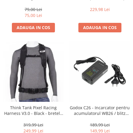
35mm, 36 pozitii
16-35mm f2.8 - Black
Becuri si lampa blitz studio
79,00 Lei
229,98 Lei
Suruburi si piulite, adaptoare de
75,00 Lei
trecere
ADAUGA IN COS
ADAUGA IN COS
Calibrare expunere
Imprimante si Consumabile
Cartuse si cerneluri
Imprimante
Scannere Documente
Hartie foto
Filme foto si scanere film
Materiale foto alb-negru
Aparate foto unica folosinta
Think Tank Pixel Racing
Godox C26 - Incarcator pentru
Filme instant FUJI INSTAX
Harness V3.0 - Black - bretele
acumulatorul WB26 / blitz
Chimicale developare film alb-
centura foto
AD600Pro
negru
319,99 Lei
189,99 Lei
249,99 Lei
149,99 Lei