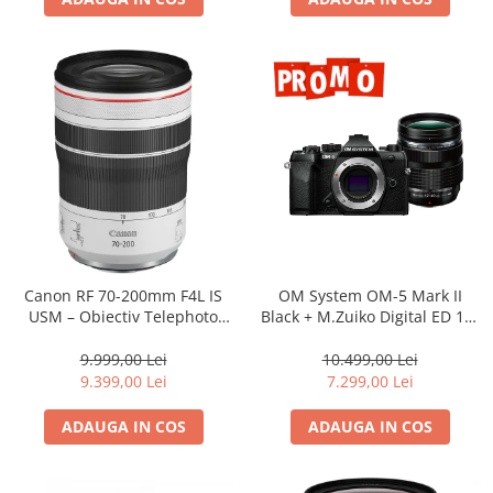
Adaptoare pentru convertoare sau
filtre
Alimentatoare 220V
Cabluri
Carcase de tip Cage, pentru
integrare in sisteme video
complexe
Curatare Senzor
Huse de ploaie
Microfoane / Reportofoane
Canon RF 70-200mm F4L IS
OM System OM-5 Mark II
Nivela patina
USM – Obiectiv Telephoto
Black + M.Zuiko Digital ED 12-
Profesional Mirrorless
40mm F2.8 PRO II Lens Kit –
Ocular
camera mirrorless Micro Four
9.999,00 Lei
10.499,00 Lei
Thirds 20.4MP
Transmitator de fisiere fara fir
9.399,00 Lei
7.299,00 Lei
Vizor
ADAUGA IN COS
ADAUGA IN COS
Accesorii diverse
Genti, Rucsacuri, Troller foto