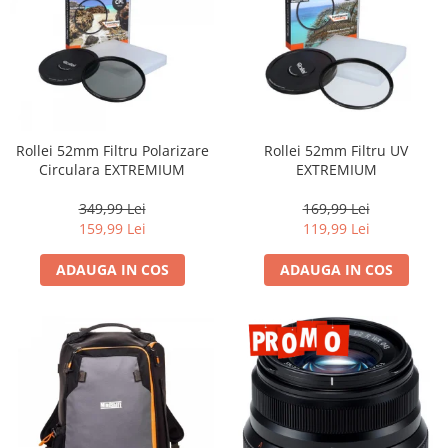
Camere Video Cinematice
Camere video de actiune
Accesorii camere video de actiune
Accesorii drone
Acumulatori camere video
Rollei 52mm Filtru Polarizare
Rollei 52mm Filtru UV
Circulara EXTREMIUM
EXTREMIUM
Lampi video
Stabilizatoare (Gimbal) / Steady
349,99 Lei
169,99 Lei
Cam
159,99 Lei
119,99 Lei
Huse Protectie / Ploaie camere
ADAUGA IN COS
ADAUGA IN COS
video
Accesorii diverse pt camere video
Camere Video Cinematice
Drone
Slider
Camere Video Compacte