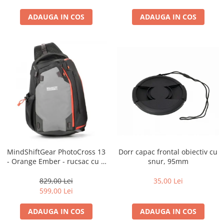
diapozitive 35mm color
diapozitive late 120mm color
ADAUGA IN COS
ADAUGA IN COS
negative 35mm alb-negru
negative 35mm color
negative late 120mm alb-negru
negative late 120mm color
Scanere Film
Binocluri, Lupe si Telescoape
Binocluri
Lunete
Dorr capac frontal obiectiv cu
MindShiftGear PhotoCross 13
Accesorii pentru Lunete si
snur, 95mm
- Orange Ember - rucsac cu o
Telescoape
singura bretea
Aparate de colectie
35,00 Lei
829,00 Lei
599,00 Lei
Aparate foto de colectie reflex,
format 24x36mm
ADAUGA IN COS
ADAUGA IN COS
Aparate foto de colectie, cu burduf