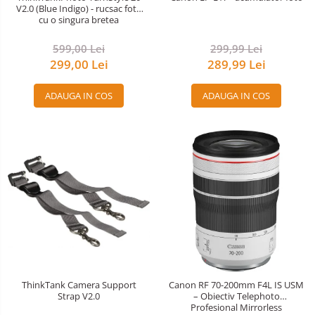
V2.0 (Blue Indigo) - rucsac foto
cu o singura bretea
599,00 Lei
299,99 Lei
299,00 Lei
289,99 Lei
ADAUGA IN COS
ADAUGA IN COS
ThinkTank Camera Support
Canon RF 70-200mm F4L IS USM
Strap V2.0
– Obiectiv Telephoto
Profesional Mirrorless