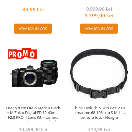
89,99 Lei
9.999,00 Lei
9.399,00 Lei
ADAUGA IN COS
ADAUGA IN COS
OM System OM-5 Mark II Black
Think Tank Thin Skin Belt V3.0
+ M.Zuiko Digital ED 12-40mm
(marime 68-106 cm) S-M-L -
F2.8 PRO II Lens Kit – camera
centura foto - Neagra
mirrorless Micro Four Thirds
20.4MP
10.499,00 Lei
319,99 Lei