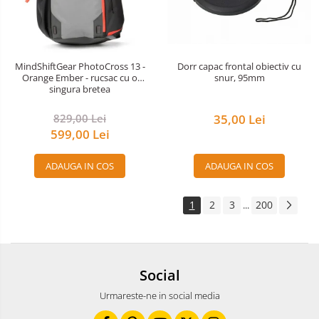
Dorr capac frontal obiectiv cu
MindShiftGear PhotoCross 13 -
snur, 95mm
Orange Ember - rucsac cu o
singura bretea
35,00 Lei
829,00 Lei
599,00 Lei
ADAUGA IN COS
ADAUGA IN COS
1
2
3
200
...
Social
Urmareste-ne in social media