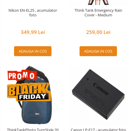
Nivela patina
Nikon EN-EL25 , acumulator
Think Tank Emergency Rain
foto
Cover - Medium
Ocular
Transmitator de fisiere fara fir
349,99 Lei
259,00 Lei
Vizor
Accesorii diverse
ADAUGA IN COS
ADAUGA IN COS
ThinkTankPhoto TurnStyle 20
Canon LP-E17 - acumulator foto