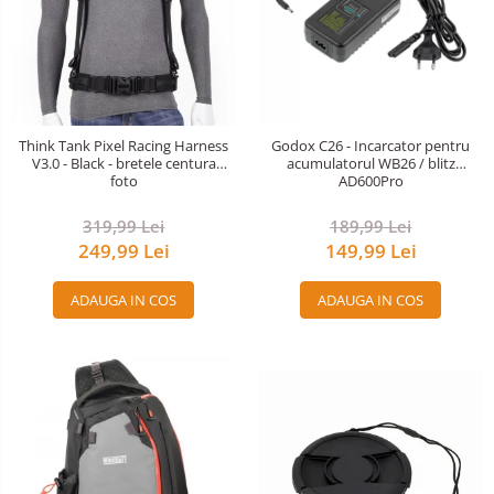
Think Tank Pixel Racing Harness
Godox C26 - Incarcator pentru
V3.0 - Black - bretele centura
acumulatorul WB26 / blitz
foto
AD600Pro
319,99 Lei
189,99 Lei
249,99 Lei
149,99 Lei
ADAUGA IN COS
ADAUGA IN COS