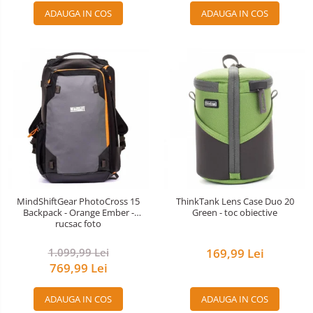
ADAUGA IN COS
ADAUGA IN COS
MindShiftGear PhotoCross 15
ThinkTank Lens Case Duo 20
Backpack - Orange Ember -
Green - toc obiective
rucsac foto
1.099,99 Lei
169,99 Lei
769,99 Lei
ADAUGA IN COS
ADAUGA IN COS