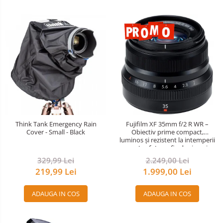
Think Tank Emergency Rain
Fujifilm XF 35mm f/2 R WR –
Cover - Small - Black
Obiectiv prime compact,
luminos și rezistent la intemperii
pentru fotografie de zi cu zi
329,99 Lei
2.249,00 Lei
219,99 Lei
1.999,00 Lei
ADAUGA IN COS
ADAUGA IN COS