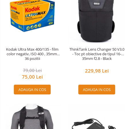
Kodak Ultra Max 400/135 - film
ThinkTank Lens Changer 50 V3.0
color negativ, ISO 400 , 35mm,
- Toc pt obiective de tipul 16-
36 pozitii
35mm f2.8 - Black
79,00 Lei
229,98 Lei
75,00 Lei
ADAUGA IN COS
ADAUGA IN COS