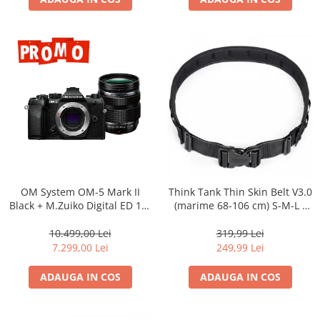
Adaptoare pentru convertoare sau
filtre
Alimentatoare 220V
Cabluri
Carcase de tip Cage, pentru
integrare in sisteme video
complexe
Curatare Senzor
Huse de ploaie
Microfoane / Reportofoane
OM System OM-5 Mark II
Think Tank Thin Skin Belt V3.0
Nivela patina
Black + M.Zuiko Digital ED 12-
(marime 68-106 cm) S-M-L -
40mm F2.8 PRO II Lens Kit –
centura foto - Neagra
Ocular
camera mirrorless Micro Four
10.499,00 Lei
319,99 Lei
Thirds 20.4MP
Transmitator de fisiere fara fir
7.299,00 Lei
249,99 Lei
Vizor
ADAUGA IN COS
ADAUGA IN COS
Accesorii diverse
Genti, Rucsacuri, Troller foto