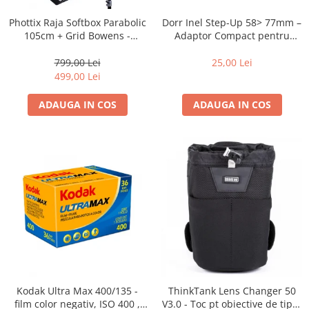
Blitz-uri studio
Dorr Inel Step-Up 58> 77mm –
Phottix Raja Softbox Parabolic
Blitz-uri mobile, cu acumulatori
Adaptor Compact pentru
105cm + Grid Bowens -
Montarea Filtrelor
Montare Ultra-Rapidă
Softbox-uri
25,00 Lei
799,00 Lei
Accesorii Blitz-uri studio
499,00 Lei
Lampi lumina continua
ADAUGA IN COS
ADAUGA IN COS
Stative/boom-uri pentru lumini
Cleme blitz fasung lumina, spigoti
Fundaluri
Suporti pentru fundaluri
Blende
Umbrele
Corturi si mese pt. fotografia de
produs
Declansatoare Radio si Infrarosu
Kodak Ultra Max 400/135 -
ThinkTank Lens Changer 50
Huse si genti pentru studio
film color negativ, ISO 400 ,
V3.0 - Toc pt obiective de tipul