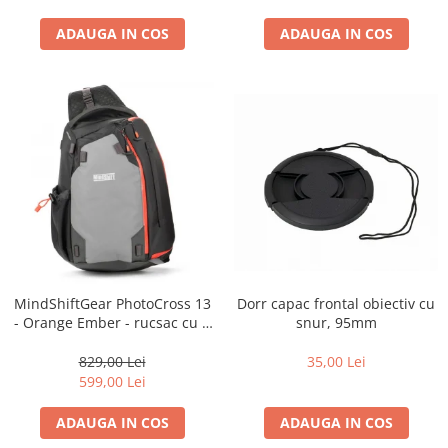
diapozitive 35mm color
diapozitive late 120mm color
ADAUGA IN COS
ADAUGA IN COS
negative 35mm alb-negru
negative 35mm color
negative late 120mm alb-negru
negative late 120mm color
Scanere Film
Binocluri, Lupe si Telescoape
Binocluri
Lunete
Dorr capac frontal obiectiv cu
MindShiftGear PhotoCross 13
Accesorii pentru Lunete si
snur, 95mm
- Orange Ember - rucsac cu o
Telescoape
singura bretea
Aparate de colectie
35,00 Lei
829,00 Lei
599,00 Lei
Aparate foto de colectie reflex,
format 24x36mm
ADAUGA IN COS
ADAUGA IN COS
Aparate foto de colectie, cu burduf