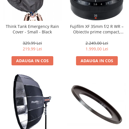
Trepiede si monopiede
Trepiede foto
Trepiede video
Think Tank Emergency Rain
Fujifilm XF 35mm f/2 R WR –
Trepied / Monopied Carbon
Cover - Small - Black
Obiectiv prime compact,
luminos și rezistent la
Trepiede pentru compacte /
intemperii pentru fotografie
329,99 Lei
2.249,00 Lei
webcam-uri
de zi cu zi
219,99 Lei
1.999,00 Lei
Monopiede foto/video
ADAUGA IN COS
ADAUGA IN COS
Cap trepied si monopied
Carucioare trepied (Dolly)
Placute cap trepied
Huse trepied / stativ lumini
Sina Focus pentru Macro
Accesorii trepiede si monopiede
Selfie Stick
Studio/Lumini si accesorii