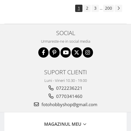
Aparate foto de colectie , cu vizare
1
2
3
200
...
laterala
Aparate foto de colectie TLR -
Biobiective
SOCIAL
Aparate foto de colectie , Stereo
Urmareste-ne in social media
Aparate foto de colectie -
Miniaturi
Accesorii pt. aparate foto de
colectie
SUPORT CLIENTI
Aparate de colectie de tip Box-
Camera
Luni - Vineri 10.30 - 19.00
0722236221
Reviste, carti si software
Second Hand
0770341460
Aparate foto SECOND HAND
fotohobbyshop@gmail.com
Aparate foto Mirrorless (SH)
Aparate foto DSLR (SH)
MAGAZINUL MEU
Aparate foto SLR (pe film) (SH)