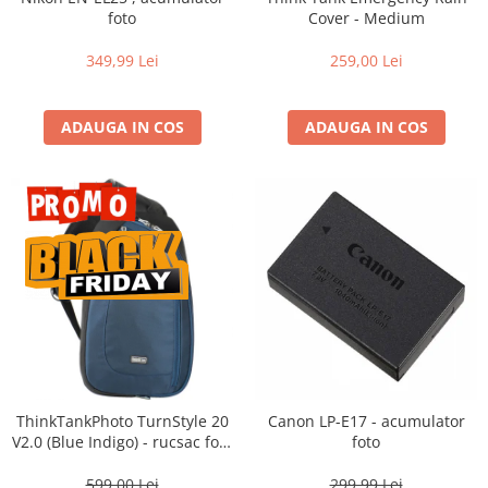
Compatibil Sony
foto
Cover - Medium
Blitz-uri circulare (Macro)
349,99 Lei
259,00 Lei
Adaptoare stativ port umbrela si
blitz TTL
ADAUGA IN COS
ADAUGA IN COS
Comander TTL
Cabluri TTL
Cabluri si Patine Sincron
Alimentare auxiliara blitz
Protectie patina apa, ploaie
Bounce-uri, Softbox-uri
Ring-Flash Adaptor
Bracket-uri si suporti
Huse protectie blitz extern
ThinkTankPhoto TurnStyle 20
Canon LP-E17 - acumulator
Huse protectie filtre gel
V2.0 (Blue Indigo) - rucsac foto
foto
cu o singura bretea
Accesorii Aparate Digitale
599,00 Lei
299,99 Lei