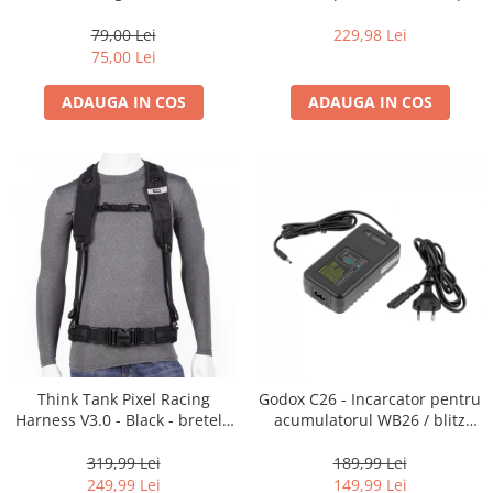
35mm, 36 pozitii
16-35mm f2.8 - Black
Becuri si lampa blitz studio
79,00 Lei
229,98 Lei
Suruburi si piulite, adaptoare de
75,00 Lei
trecere
ADAUGA IN COS
ADAUGA IN COS
Calibrare expunere
Imprimante si Consumabile
Cartuse si cerneluri
Imprimante
Scannere Documente
Hartie foto
Filme foto si scanere film
Materiale foto alb-negru
Aparate foto unica folosinta
Think Tank Pixel Racing
Godox C26 - Incarcator pentru
Filme instant FUJI INSTAX
Harness V3.0 - Black - bretele
acumulatorul WB26 / blitz
Chimicale developare film alb-
centura foto
AD600Pro
negru
319,99 Lei
189,99 Lei
249,99 Lei
149,99 Lei