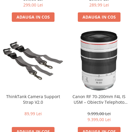
Carduri memorie, Cititoare
299,00 Lei
289,99 Lei
Carduri memorie
ADAUGA IN COS
ADAUGA IN COS
Cititoare carduri
Huse protectie card memorie
Grip-uri
Telecomenzi
LCD protectie
Recordere audio digitale
Acumulatori si baterii
Acumulatori Foto
Acumulatori AA/AAA (R6/R3)) si
incarcatoare
ThinkTank Camera Support
Canon RF 70-200mm F4L IS
Baterii
Strap V2.0
USM – Obiectiv Telephoto
Profesional Mirrorless
Incarcatoare acumulatori Foto-
89,99 Lei
9.999,00 Lei
Video
9.399,00 Lei
Huse protectie acumulatori foto
Tablete grafice
ADAUGA IN COS
ADAUGA IN COS