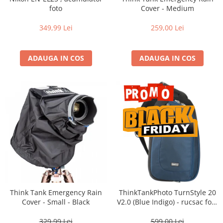
Vizor
foto
Cover - Medium
Accesorii diverse
349,99 Lei
259,00 Lei
ADAUGA IN COS
ADAUGA IN COS
Think Tank Emergency Rain
ThinkTankPhoto TurnStyle 20
Cover - Small - Black
V2.0 (Blue Indigo) - rucsac foto
cu o singura bretea
329,99 Lei
599,00 Lei