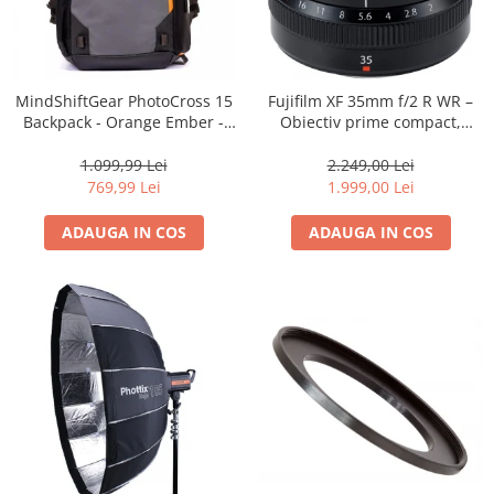
MindShiftGear PhotoCross 15
Fujifilm XF 35mm f/2 R WR –
Backpack - Orange Ember -
Obiectiv prime compact,
rucsac foto
luminos și rezistent la
intemperii pentru fotografie
1.099,99 Lei
2.249,00 Lei
de zi cu zi
769,99 Lei
1.999,00 Lei
ADAUGA IN COS
ADAUGA IN COS