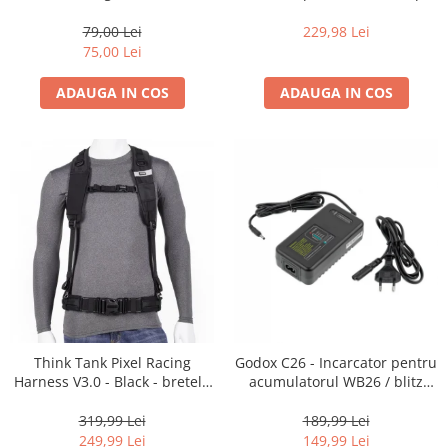
35mm, 36 pozitii
16-35mm f2.8 - Black
79,00 Lei
229,98 Lei
75,00 Lei
ADAUGA IN COS
ADAUGA IN COS
Think Tank Pixel Racing
Godox C26 - Incarcator pentru
Harness V3.0 - Black - bretele
acumulatorul WB26 / blitz
centura foto
AD600Pro
319,99 Lei
189,99 Lei
249,99 Lei
149,99 Lei