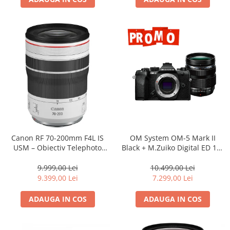
Canon RF 70-200mm F4L IS
OM System OM-5 Mark II
USM – Obiectiv Telephoto
Black + M.Zuiko Digital ED 12-
Profesional Mirrorless
40mm F2.8 PRO II Lens Kit –
camera mirrorless Micro Four
9.999,00 Lei
10.499,00 Lei
Thirds 20.4MP
9.399,00 Lei
7.299,00 Lei
ADAUGA IN COS
ADAUGA IN COS