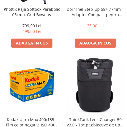
Dorr Inel Step-Up 58> 77mm –
Phottix Raja Softbox Parabolic
Adaptor Compact pentru
105cm + Grid Bowens -
Montarea Filtrelor
Montare Ultra-Rapidă
25,00 Lei
799,00 Lei
499,00 Lei
ADAUGA IN COS
ADAUGA IN COS
Kodak Ultra Max 400/135 -
ThinkTank Lens Changer 50
film color negativ, ISO 400 ,
V3.0 - Toc pt obiective de tipul