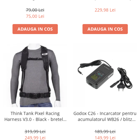
35mm, 36 pozitii
16-35mm f2.8 - Black
Becuri si lampa blitz studio
79,00 Lei
229,98 Lei
Suruburi si piulite, adaptoare de
75,00 Lei
trecere
ADAUGA IN COS
ADAUGA IN COS
Calibrare expunere
Imprimante si Consumabile
Cartuse si cerneluri
Imprimante
Scannere Documente
Hartie foto
Filme foto si scanere film
Materiale foto alb-negru
Aparate foto unica folosinta
Think Tank Pixel Racing
Godox C26 - Incarcator pentru
Filme instant FUJI INSTAX
Harness V3.0 - Black - bretele
acumulatorul WB26 / blitz
Chimicale developare film alb-
centura foto
AD600Pro
negru
319,99 Lei
189,99 Lei
249,99 Lei
149,99 Lei