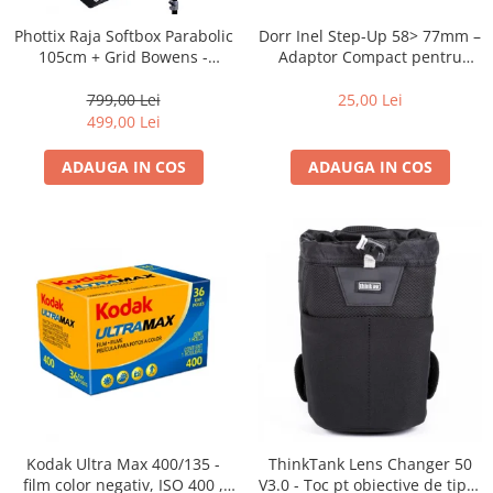
Blitz-uri studio
Dorr Inel Step-Up 58> 77mm –
Phottix Raja Softbox Parabolic
Blitz-uri mobile, cu acumulatori
Adaptor Compact pentru
105cm + Grid Bowens -
Montarea Filtrelor
Montare Ultra-Rapidă
Softbox-uri
25,00 Lei
799,00 Lei
Accesorii Blitz-uri studio
499,00 Lei
Lampi lumina continua
ADAUGA IN COS
ADAUGA IN COS
Stative/boom-uri pentru lumini
Cleme blitz fasung lumina, spigoti
Fundaluri
Suporti pentru fundaluri
Blende
Umbrele
Corturi si mese pt. fotografia de
produs
Declansatoare Radio si Infrarosu
Kodak Ultra Max 400/135 -
ThinkTank Lens Changer 50
Huse si genti pentru studio
film color negativ, ISO 400 ,
V3.0 - Toc pt obiective de tipul