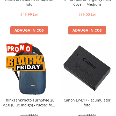
Compatibil Sony
foto
Cover - Medium
Blitz-uri circulare (Macro)
349,99 Lei
259,00 Lei
Adaptoare stativ port umbrela si
blitz TTL
ADAUGA IN COS
ADAUGA IN COS
Comander TTL
Cabluri TTL
Cabluri si Patine Sincron
Alimentare auxiliara blitz
Protectie patina apa, ploaie
Bounce-uri, Softbox-uri
Ring-Flash Adaptor
Bracket-uri si suporti
Huse protectie blitz extern
ThinkTankPhoto TurnStyle 20
Canon LP-E17 - acumulator
Huse protectie filtre gel
V2.0 (Blue Indigo) - rucsac foto
foto
cu o singura bretea
Accesorii Aparate Digitale
599,00 Lei
299,99 Lei