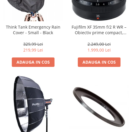
Trepiede si monopiede
Trepiede foto
Trepiede video
Think Tank Emergency Rain
Fujifilm XF 35mm f/2 R WR –
Trepied / Monopied Carbon
Cover - Small - Black
Obiectiv prime compact,
luminos și rezistent la
Trepiede pentru compacte /
intemperii pentru fotografie
329,99 Lei
2.249,00 Lei
webcam-uri
de zi cu zi
219,99 Lei
1.999,00 Lei
Monopiede foto/video
ADAUGA IN COS
ADAUGA IN COS
Cap trepied si monopied
Carucioare trepied (Dolly)
Placute cap trepied
Huse trepied / stativ lumini
Sina Focus pentru Macro
Accesorii trepiede si monopiede
Selfie Stick
Studio/Lumini si accesorii