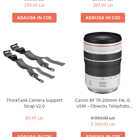
Carduri memorie, Cititoare
299,00 Lei
289,99 Lei
Carduri memorie
ADAUGA IN COS
ADAUGA IN COS
Cititoare carduri
Huse protectie card memorie
Grip-uri
Telecomenzi
LCD protectie
Recordere audio digitale
Acumulatori si baterii
Acumulatori Foto
Acumulatori AA/AAA (R6/R3)) si
incarcatoare
ThinkTank Camera Support
Canon RF 70-200mm F4L IS
Baterii
Strap V2.0
USM – Obiectiv Telephoto
Profesional Mirrorless
Incarcatoare acumulatori Foto-
89,99 Lei
9.999,00 Lei
Video
9.399,00 Lei
Huse protectie acumulatori foto
Tablete grafice
ADAUGA IN COS
ADAUGA IN COS