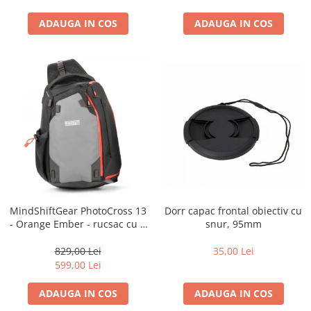
diapozitive 35mm color
diapozitive late 120mm color
ADAUGA IN COS
ADAUGA IN COS
negative 35mm alb-negru
negative 35mm color
negative late 120mm alb-negru
negative late 120mm color
Scanere Film
Binocluri, Lupe si Telescoape
Binocluri
Lunete
Dorr capac frontal obiectiv cu
MindShiftGear PhotoCross 13
Accesorii pentru Lunete si
snur, 95mm
- Orange Ember - rucsac cu o
Telescoape
singura bretea
Aparate de colectie
35,00 Lei
829,00 Lei
599,00 Lei
Aparate foto de colectie reflex,
format 24x36mm
ADAUGA IN COS
ADAUGA IN COS
Aparate foto de colectie, cu burduf