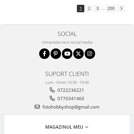
Aparate foto de colectie , cu vizare
1
2
3
200
...
laterala
Aparate foto de colectie TLR -
Biobiective
SOCIAL
Aparate foto de colectie , Stereo
Urmareste-ne in social media
Aparate foto de colectie -
Miniaturi
Accesorii pt. aparate foto de
colectie
SUPORT CLIENTI
Aparate de colectie de tip Box-
Camera
Luni - Vineri 10.30 - 19.00
0722236221
Reviste, carti si software
Second Hand
0770341460
Aparate foto SECOND HAND
fotohobbyshop@gmail.com
Aparate foto Mirrorless (SH)
Aparate foto DSLR (SH)
MAGAZINUL MEU
Aparate foto SLR (pe film) (SH)