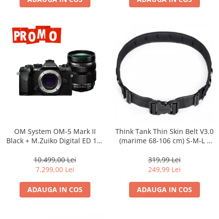
Adaptoare pentru convertoare sau
filtre
Alimentatoare 220V
Cabluri
Carcase de tip Cage, pentru
integrare in sisteme video
complexe
Curatare Senzor
Huse de ploaie
Microfoane / Reportofoane
OM System OM-5 Mark II
Think Tank Thin Skin Belt V3.0
Nivela patina
Black + M.Zuiko Digital ED 12-
(marime 68-106 cm) S-M-L -
40mm F2.8 PRO II Lens Kit –
centura foto - Neagra
Ocular
camera mirrorless Micro Four
10.499,00 Lei
319,99 Lei
Thirds 20.4MP
Transmitator de fisiere fara fir
7.299,00 Lei
249,99 Lei
Vizor
ADAUGA IN COS
ADAUGA IN COS
Accesorii diverse
Genti, Rucsacuri, Troller foto