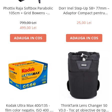
Blitz-uri studio
Dorr Inel Step-Up 58> 77mm –
Phottix Raja Softbox Parabolic
Blitz-uri mobile, cu acumulatori
Adaptor Compact pentru
105cm + Grid Bowens -
Montarea Filtrelor
Montare Ultra-Rapidă
Softbox-uri
25,00 Lei
799,00 Lei
Accesorii Blitz-uri studio
499,00 Lei
Lampi lumina continua
ADAUGA IN COS
ADAUGA IN COS
Stative/boom-uri pentru lumini
Cleme blitz fasung lumina, spigoti
Fundaluri
Suporti pentru fundaluri
Blende
Umbrele
Corturi si mese pt. fotografia de
produs
Declansatoare Radio si Infrarosu
Kodak Ultra Max 400/135 -
ThinkTank Lens Changer 50
Huse si genti pentru studio
film color negativ, ISO 400 ,
V3.0 - Toc pt obiective de tipul