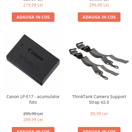
Carduri memorie, Cititoare
219,99 Lei
299,00 Lei
Carduri memorie
ADAUGA IN COS
ADAUGA IN COS
Cititoare carduri
Huse protectie card memorie
Grip-uri
Telecomenzi
LCD protectie
Recordere audio digitale
Acumulatori si baterii
Acumulatori Foto
Acumulatori AA/AAA (R6/R3)) si
incarcatoare
Canon LP-E17 - acumulator
ThinkTank Camera Support
Baterii
foto
Strap V2.0
Incarcatoare acumulatori Foto-
299,99 Lei
89,99 Lei
Video
289,99 Lei
Huse protectie acumulatori foto
Tablete grafice
ADAUGA IN COS
ADAUGA IN COS