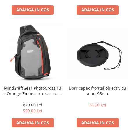
diapozitive 35mm color
diapozitive late 120mm color
ADAUGA IN COS
ADAUGA IN COS
negative 35mm alb-negru
negative 35mm color
negative late 120mm alb-negru
negative late 120mm color
Scanere Film
Binocluri, Lupe si Telescoape
Binocluri
Lunete
Dorr capac frontal obiectiv cu
MindShiftGear PhotoCross 13
Accesorii pentru Lunete si
snur, 95mm
- Orange Ember - rucsac cu o
Telescoape
singura bretea
Aparate de colectie
35,00 Lei
829,00 Lei
599,00 Lei
Aparate foto de colectie reflex,
format 24x36mm
ADAUGA IN COS
ADAUGA IN COS
Aparate foto de colectie, cu burduf