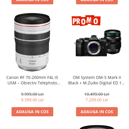
Adaptoare pentru convertoare sau
filtre
Alimentatoare 220V
Cabluri
Carcase de tip Cage, pentru
integrare in sisteme video
complexe
Curatare Senzor
Huse de ploaie
Microfoane / Reportofoane
Canon RF 70-200mm F4L IS
OM System OM-5 Mark II
Nivela patina
USM – Obiectiv Telephoto
Black + M.Zuiko Digital ED 12-
Profesional Mirrorless
40mm F2.8 PRO II Lens Kit –
Ocular
camera mirrorless Micro Four
9.999,00 Lei
10.499,00 Lei
Thirds 20.4MP
Transmitator de fisiere fara fir
9.399,00 Lei
7.299,00 Lei
Vizor
ADAUGA IN COS
ADAUGA IN COS
Accesorii diverse
Genti, Rucsacuri, Troller foto