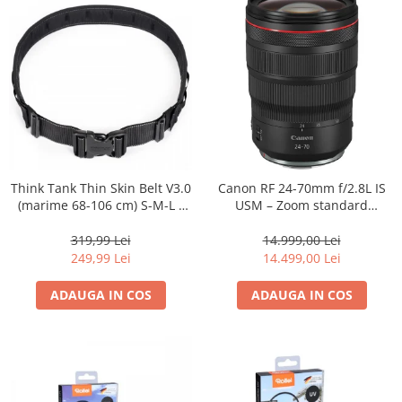
Genti foto
Genti Holster TopLoader
Genti, Troller Video
Rucsacuri Foto
Only One Shoulder - SlingShot
Tocuri si huse protectie aparate
Hamuri si Centuri foto
Think Tank Thin Skin Belt V3.0
Canon RF 24-70mm f/2.8L IS
(marime 68-106 cm) S-M-L -
USM – Zoom standard
Curele Aparat - Umar
centura foto - Neagra
profesional
Genti Laptop si iPad
319,99 Lei
14.999,00 Lei
249,99 Lei
14.499,00 Lei
Hand Strap / Grip
Troller
ADAUGA IN COS
ADAUGA IN COS
Accesorii genti si trollere
Solid-State Drive (SSD)
Video / Camere si accesorii
Camere video profesionale