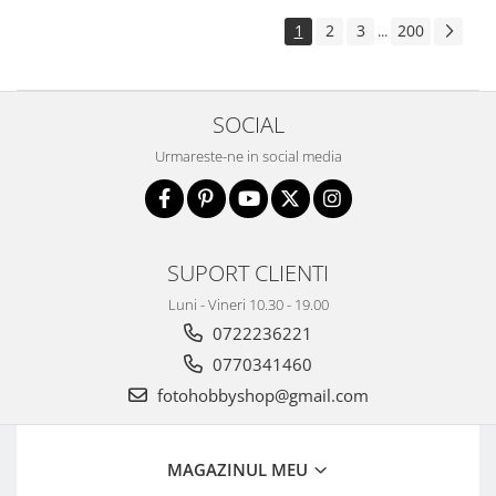
Aparate foto de colectie , cu vizare
1
2
3
200
...
laterala
Aparate foto de colectie TLR -
Biobiective
SOCIAL
Aparate foto de colectie , Stereo
Urmareste-ne in social media
Aparate foto de colectie -
Miniaturi
Accesorii pt. aparate foto de
colectie
SUPORT CLIENTI
Aparate de colectie de tip Box-
Camera
Luni - Vineri 10.30 - 19.00
0722236221
Reviste, carti si software
Second Hand
0770341460
Aparate foto SECOND HAND
fotohobbyshop@gmail.com
Aparate foto Mirrorless (SH)
Aparate foto DSLR (SH)
MAGAZINUL MEU
Aparate foto SLR (pe film) (SH)