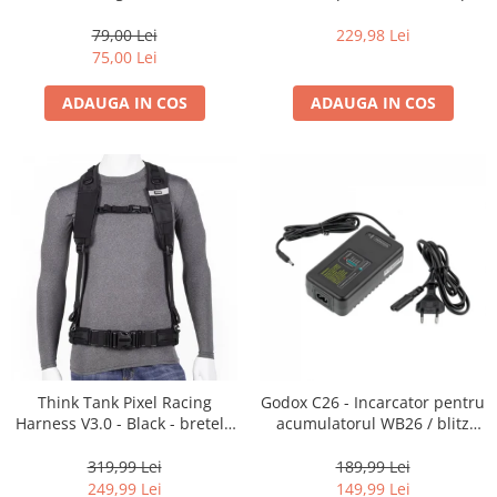
35mm, 36 pozitii
16-35mm f2.8 - Black
Becuri si lampa blitz studio
79,00 Lei
229,98 Lei
Suruburi si piulite, adaptoare de
75,00 Lei
trecere
ADAUGA IN COS
ADAUGA IN COS
Calibrare expunere
Imprimante si Consumabile
Cartuse si cerneluri
Imprimante
Scannere Documente
Hartie foto
Filme foto si scanere film
Materiale foto alb-negru
Aparate foto unica folosinta
Think Tank Pixel Racing
Godox C26 - Incarcator pentru
Filme instant FUJI INSTAX
Harness V3.0 - Black - bretele
acumulatorul WB26 / blitz
Chimicale developare film alb-
centura foto
AD600Pro
negru
319,99 Lei
189,99 Lei
249,99 Lei
149,99 Lei