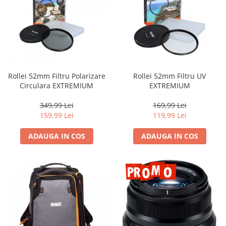
Camere Video Cinematice
Camere video de actiune
Accesorii camere video de actiune
Accesorii drone
Acumulatori camere video
Rollei 52mm Filtru Polarizare
Rollei 52mm Filtru UV
Circulara EXTREMIUM
EXTREMIUM
Lampi video
Stabilizatoare (Gimbal) / Steady
349,99 Lei
169,99 Lei
Cam
159,99 Lei
119,99 Lei
Huse Protectie / Ploaie camere
ADAUGA IN COS
ADAUGA IN COS
video
Accesorii diverse pt camere video
Camere Video Cinematice
Drone
Slider
Camere Video Compacte