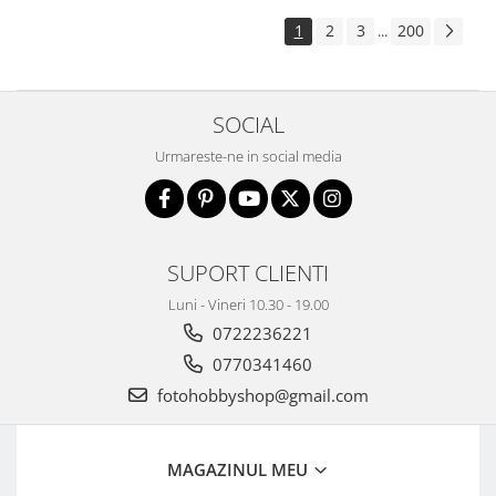
Aparate foto de colectie , cu vizare
1
2
3
200
...
laterala
Aparate foto de colectie TLR -
Biobiective
SOCIAL
Aparate foto de colectie , Stereo
Urmareste-ne in social media
Aparate foto de colectie -
Miniaturi
Accesorii pt. aparate foto de
colectie
SUPORT CLIENTI
Aparate de colectie de tip Box-
Camera
Luni - Vineri 10.30 - 19.00
0722236221
Reviste, carti si software
Second Hand
0770341460
Aparate foto SECOND HAND
fotohobbyshop@gmail.com
Aparate foto Mirrorless (SH)
Aparate foto DSLR (SH)
MAGAZINUL MEU
Aparate foto SLR (pe film) (SH)