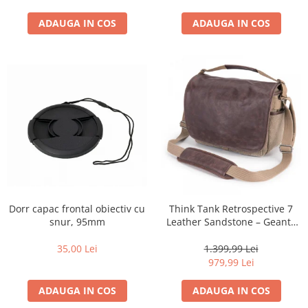
diapozitive 35mm color
diapozitive late 120mm color
ADAUGA IN COS
ADAUGA IN COS
negative 35mm alb-negru
negative 35mm color
negative late 120mm alb-negru
negative late 120mm color
Scanere Film
Binocluri, Lupe si Telescoape
Binocluri
Lunete
Dorr capac frontal obiectiv cu
Think Tank Retrospective 7
Accesorii pentru Lunete si
snur, 95mm
Leather Sandstone – Geantă
Telescoape
Foto Premium pentru
Aparate de colectie
DSLR/Mirrorless
35,00 Lei
1.399,99 Lei
979,99 Lei
Aparate foto de colectie reflex,
format 24x36mm
ADAUGA IN COS
ADAUGA IN COS
Aparate foto de colectie, cu burduf