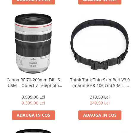
Adaptoare pentru convertoare sau
filtre
Alimentatoare 220V
Cabluri
Carcase de tip Cage, pentru
integrare in sisteme video
complexe
Curatare Senzor
Huse de ploaie
Microfoane / Reportofoane
Canon RF 70-200mm F4L IS
Think Tank Thin Skin Belt V3.0
Nivela patina
USM – Obiectiv Telephoto
(marime 68-106 cm) S-M-L -
Profesional Mirrorless
centura foto - Neagra
Ocular
9.999,00 Lei
319,99 Lei
Transmitator de fisiere fara fir
9.399,00 Lei
249,99 Lei
Vizor
ADAUGA IN COS
ADAUGA IN COS
Accesorii diverse
Genti, Rucsacuri, Troller foto