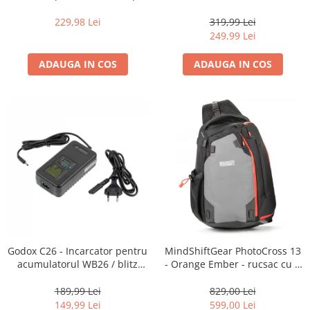
16-35mm f2.8 - Black
centura foto
Becuri si lampa blitz studio
229,98 Lei
319,99 Lei
Suruburi si piulite, adaptoare de
249,99 Lei
trecere
ADAUGA IN COS
ADAUGA IN COS
Calibrare expunere
Imprimante si Consumabile
Cartuse si cerneluri
Imprimante
Scannere Documente
Hartie foto
Filme foto si scanere film
Materiale foto alb-negru
Aparate foto unica folosinta
Godox C26 - Incarcator pentru
MindShiftGear PhotoCross 13
Filme instant FUJI INSTAX
acumulatorul WB26 / blitz
- Orange Ember - rucsac cu o
Chimicale developare film alb-
AD600Pro
singura bretea
negru
189,99 Lei
829,00 Lei
149,99 Lei
599,00 Lei