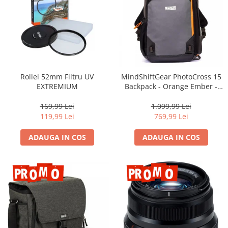
Camere Video Cinematice
Camere video de actiune
Accesorii camere video de actiune
Accesorii drone
Acumulatori camere video
Rollei 52mm Filtru UV
MindShiftGear PhotoCross 15
EXTREMIUM
Backpack - Orange Ember -
Lampi video
rucsac foto
Stabilizatoare (Gimbal) / Steady
169,99 Lei
1.099,99 Lei
Cam
119,99 Lei
769,99 Lei
Huse Protectie / Ploaie camere
ADAUGA IN COS
ADAUGA IN COS
video
Accesorii diverse pt camere video
Camere Video Cinematice
Drone
Slider
Camere Video Compacte