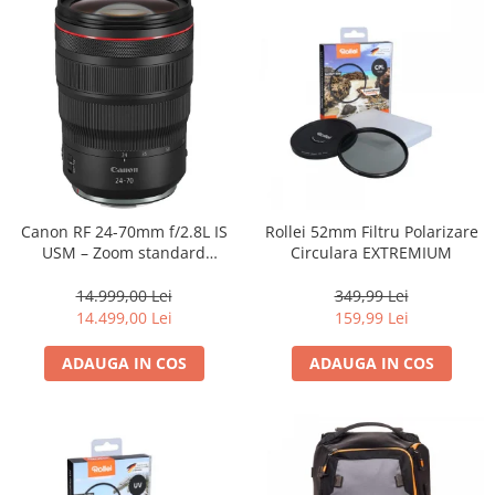
Genti foto
Genti Holster TopLoader
Genti, Troller Video
Rucsacuri Foto
Only One Shoulder - SlingShot
Tocuri si huse protectie aparate
Hamuri si Centuri foto
Canon RF 24-70mm f/2.8L IS
Rollei 52mm Filtru Polarizare
USM – Zoom standard
Circulara EXTREMIUM
Curele Aparat - Umar
profesional
Genti Laptop si iPad
14.999,00 Lei
349,99 Lei
14.499,00 Lei
159,99 Lei
Hand Strap / Grip
Troller
ADAUGA IN COS
ADAUGA IN COS
Accesorii genti si trollere
Solid-State Drive (SSD)
Video / Camere si accesorii
Camere video profesionale