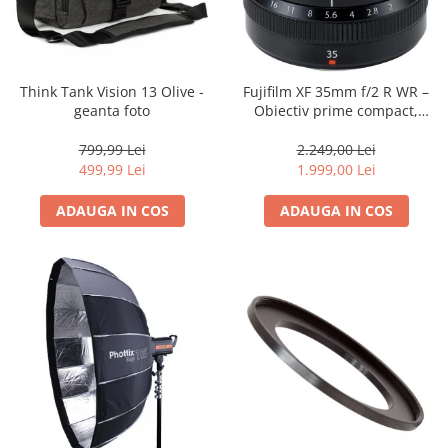
Trepiede si monopiede
Trepiede foto
Trepiede video
Think Tank Vision 13 Olive -
Fujifilm XF 35mm f/2 R WR –
Trepied / Monopied Carbon
geanta foto
Obiectiv prime compact,
luminos și rezistent la
Trepiede pentru compacte /
intemperii pentru fotografie
799,99 Lei
2.249,00 Lei
webcam-uri
de zi cu zi
499,99 Lei
1.999,00 Lei
Monopiede foto/video
ADAUGA IN COS
ADAUGA IN COS
Cap trepied si monopied
Carucioare trepied (Dolly)
Placute cap trepied
Huse trepied / stativ lumini
Sina Focus pentru Macro
Accesorii trepiede si monopiede
Selfie Stick
Studio/Lumini si accesorii