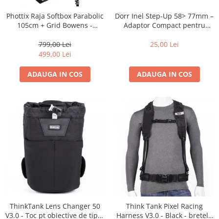
Blitz-uri studio
Dorr Inel Step-Up 58> 77mm –
Phottix Raja Softbox Parabolic
Blitz-uri mobile, cu acumulatori
Adaptor Compact pentru
105cm + Grid Bowens -
Montarea Filtrelor
Montare Ultra-Rapidă
Softbox-uri
25,00 Lei
799,00 Lei
Accesorii Blitz-uri studio
499,00 Lei
Lampi lumina continua
ADAUGA IN COS
ADAUGA IN COS
Stative/boom-uri pentru lumini
Cleme blitz fasung lumina, spigoti
Fundaluri
Suporti pentru fundaluri
Blende
Umbrele
Corturi si mese pt. fotografia de
produs
Declansatoare Radio si Infrarosu
ThinkTank Lens Changer 50
Think Tank Pixel Racing
Huse si genti pentru studio
V3.0 - Toc pt obiective de tipul
Harness V3.0 - Black - bretele