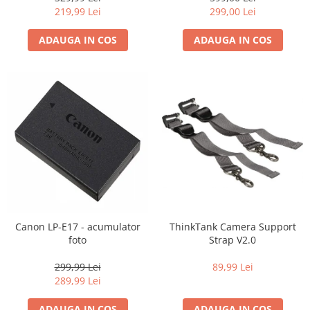
Carduri memorie, Cititoare
219,99 Lei
299,00 Lei
Carduri memorie
ADAUGA IN COS
ADAUGA IN COS
Cititoare carduri
Huse protectie card memorie
Grip-uri
Telecomenzi
LCD protectie
Recordere audio digitale
Acumulatori si baterii
Acumulatori Foto
Acumulatori AA/AAA (R6/R3)) si
incarcatoare
Canon LP-E17 - acumulator
ThinkTank Camera Support
Baterii
foto
Strap V2.0
Incarcatoare acumulatori Foto-
299,99 Lei
89,99 Lei
Video
289,99 Lei
Huse protectie acumulatori foto
Tablete grafice
ADAUGA IN COS
ADAUGA IN COS