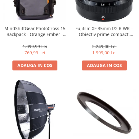
MindShiftGear PhotoCross 15
Fujifilm XF 35mm f/2 R WR –
Backpack - Orange Ember -
Obiectiv prime compact,
rucsac foto
luminos și rezistent la
intemperii pentru fotografie
1.099,99 Lei
2.249,00 Lei
de zi cu zi
769,99 Lei
1.999,00 Lei
ADAUGA IN COS
ADAUGA IN COS