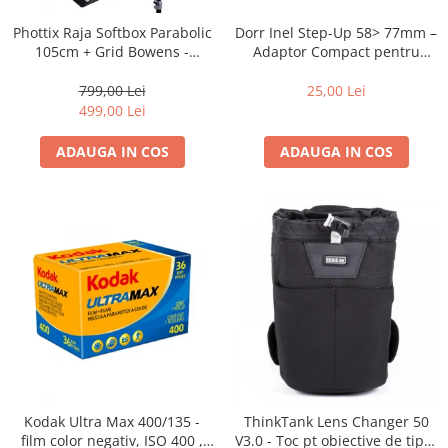
Dorr Inel Step-Up 58> 77mm –
Phottix Raja Softbox Parabolic
Adaptor Compact pentru
105cm + Grid Bowens -
Montarea Filtrelor
Montare Ultra-Rapidă
25,00 Lei
799,00 Lei
499,00 Lei
ADAUGA IN COS
ADAUGA IN COS
Kodak Ultra Max 400/135 -
ThinkTank Lens Changer 50
film color negativ, ISO 400 ,
V3.0 - Toc pt obiective de tipul