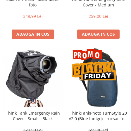
Vizor
foto
Cover - Medium
Accesorii diverse
349,99 Lei
259,00 Lei
ADAUGA IN COS
ADAUGA IN COS
Think Tank Emergency Rain
ThinkTankPhoto TurnStyle 20
Cover - Small - Black
V2.0 (Blue Indigo) - rucsac foto
cu o singura bretea
329,99 Lei
599,00 Lei