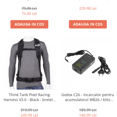
35mm, 36 pozitii
16-35mm f2.8 - Black
79,00 Lei
229,98 Lei
75,00 Lei
ADAUGA IN COS
ADAUGA IN COS
Think Tank Pixel Racing
Godox C26 - Incarcator pentru
Harness V3.0 - Black - bretele
acumulatorul WB26 / blitz
centura foto
AD600Pro
319,99 Lei
189,99 Lei
249,99 Lei
149,99 Lei