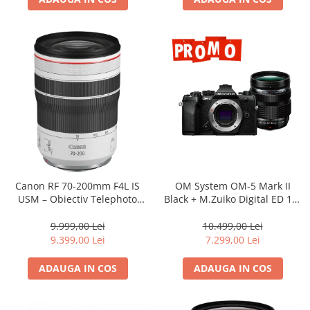
Canon RF 70-200mm F4L IS
OM System OM-5 Mark II
USM – Obiectiv Telephoto
Black + M.Zuiko Digital ED 12-
Profesional Mirrorless
40mm F2.8 PRO II Lens Kit –
camera mirrorless Micro Four
9.999,00 Lei
10.499,00 Lei
Thirds 20.4MP
9.399,00 Lei
7.299,00 Lei
ADAUGA IN COS
ADAUGA IN COS