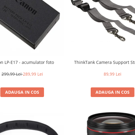
n LP-E17 - acumulator foto
ThinkTank Camera Support St
299,99 Lei
289,99 Lei
89,99 Lei
ADAUGA IN COS
ADAUGA IN COS