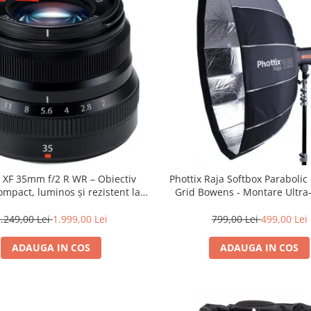
m XF 35mm f/2 R WR – Obiectiv
Phottix Raja Softbox Paraboli
mpact, luminos și rezistent la
Grid Bowens - Montare Ultra
ii pentru fotografie de zi cu zi
.249,00 Lei
1.999,00 Lei
799,00 Lei
499,00 Lei
ADAUGA IN COS
ADAUGA IN COS