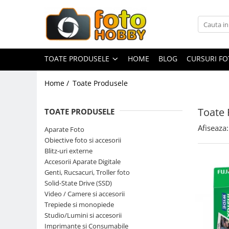
Toate Produsele
Aparate Foto
TOATE PRODUSELE
HOME
BLOG
CURSURI F
Aparate Foto Mirrorless
Home /
Toate Produsele
Aparate Foto DSLR
Aparate Foto Compacte
Toate 
TOATE PRODUSELE
Aparate foto instant
Afiseaza:
Aparate Foto
Aparate foto pe film
Obiective foto si accesorii
Cursuri foto
Blitz-uri externe
Accesorii Aparate Digitale
Obiective foto si accesorii
Genti, Rucsacuri, Troller foto
Obiective Mirorless
Solid-State Drive (SSD)
Obiective DSLR
Video / Camere si accesorii
Trepiede si monopiede
Huse si tocuri protectie obiective
Studio/Lumini si accesorii
Obiective Cinematice
Imprimante si Consumabile