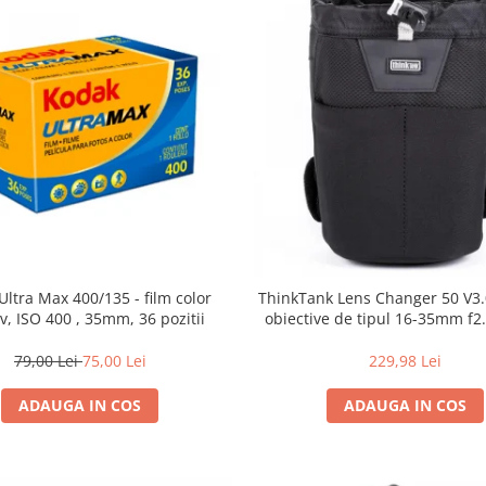
Ultra Max 400/135 - film color
ThinkTank Lens Changer 50 V3.0
v, ISO 400 , 35mm, 36 pozitii
obiective de tipul 16-35mm f2.
79,00 Lei
75,00 Lei
229,98 Lei
ADAUGA IN COS
ADAUGA IN COS