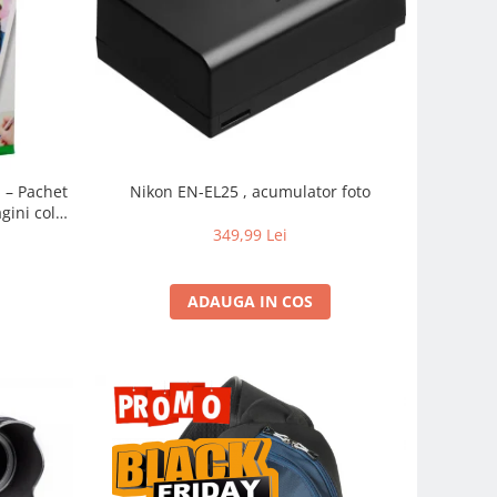
m – Pachet
Nikon EN-EL25 , acumulator foto
gini color
pidă
349,99 Lei
ADAUGA IN COS