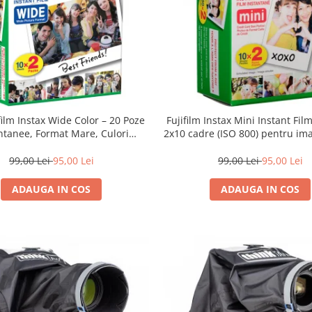
film Instax Wide Color – 20 Poze
Fujifilm Instax Mini Instant Fil
ntanee, Format Mare, Culori
2x10 cadre (ISO 800) pentru ima
Vibrante
vibrante și developare ra
99,00 Lei
95,00 Lei
99,00 Lei
95,00 Lei
ADAUGA IN COS
ADAUGA IN COS