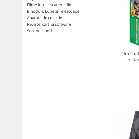
Filme foto si scanere film
Parasolare
Binocluri, Lupe si Telescoape
Teleconvertoare
Aparate de colectie
Reviste, carti si software
Adaptoare montura / baioneta
Second Hand
Capace obiectiv si camera
Inele Macro
Film Fuji
Filtre foto
Insta
Filtre Filet
Filtre tip Cokin
Filtre White Balance
Accesorii filtre
Convertoare pe filet foto video
Inele reductii obiective
Curatare si intretinere
Blitz-uri externe
Blitz-uri TTL - Dedicate