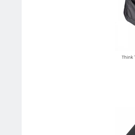
Compatibil Sony
Blitz-uri circulare (Macro)
Adaptoare stativ port umbrela si
blitz TTL
Comander TTL
Cabluri TTL
Cabluri si Patine Sincron
Think 
Alimentare auxiliara blitz
Protectie patina apa, ploaie
Bounce-uri, Softbox-uri
Ring-Flash Adaptor
Bracket-uri si suporti
Huse protectie blitz extern
Huse protectie filtre gel
Accesorii Aparate Digitale