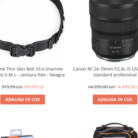
nk Thin Skin Belt V3.0 (marime
Canon RF 24-70mm f/2.8L IS U
) S-M-L - centura foto - Neagra
standard profesional
319,99 Lei
249,99 Lei
14.999,00 Lei
14.499,00 
ADAUGA IN COS
ADAUGA IN COS