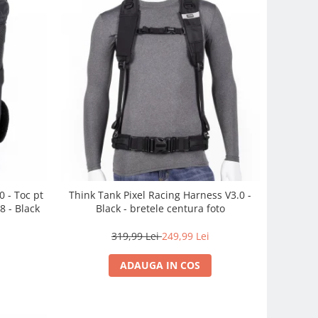
 - Toc pt
Think Tank Pixel Racing Harness V3.0 -
8 - Black
Black - bretele centura foto
319,99 Lei
249,99 Lei
ADAUGA IN COS