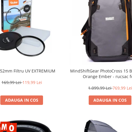
i 52mm Filtru UV EXTREMIUM
MindShiftGear PhotoCross 15 B
Orange Ember - rucsac f
169,99 Lei
119,99 Lei
1.099,99 Lei
769,99 Le
ADAUGA IN COS
ADAUGA IN COS