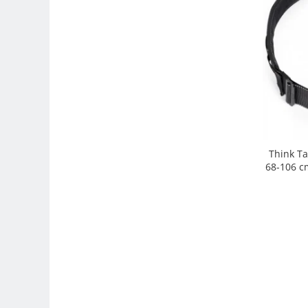
Adaptoare pentru convertoare sau
filtre
Alimentatoare 220V
Cabluri
Carcase de tip Cage, pentru
integrare in sisteme video
complexe
Curatare Senzor
Huse de ploaie
Think Ta
68-106 cm
Microfoane / Reportofoane
Nivela patina
Ocular
Transmitator de fisiere fara fir
Vizor
Accesorii diverse
Genti, Rucsacuri, Troller foto