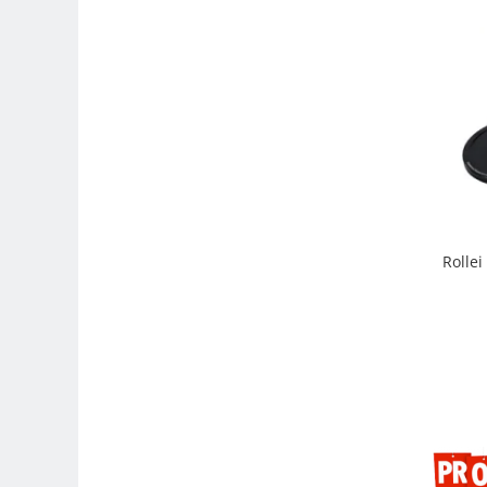
Genti foto
Genti Holster TopLoader
Genti, Troller Video
Rucsacuri Foto
Only One Shoulder - SlingShot
Tocuri si huse protectie aparate
Hamuri si Centuri foto
Curele Aparat - Umar
Rolle
Genti Laptop si iPad
Hand Strap / Grip
Troller
Accesorii genti si trollere
Solid-State Drive (SSD)
Video / Camere si accesorii
Camere video profesionale