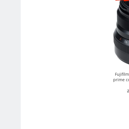
Camere Video Cinematice
Camere video de actiune
Accesorii camere video de actiune
Accesorii drone
Acumulatori camere video
Lampi video
Stabilizatoare (Gimbal) / Steady
Cam
Huse Protectie / Ploaie camere
Fujifil
video
prime co
intemper
Accesorii diverse pt camere video
2
Camere Video Cinematice
Drone
Slider
Camere Video Compacte