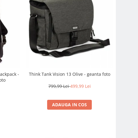
ackpack -
Think Tank Vision 13 Olive - geanta foto
oto
799,99 Lei
499,99 Lei
i
ADAUGA IN COS