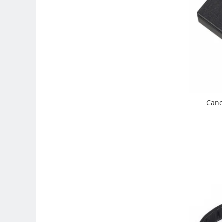
Carduri memorie, Cititoare
Carduri memorie
Cititoare carduri
Huse protectie card memorie
Grip-uri
Telecomenzi
LCD protectie
Cano
Recordere audio digitale
Acumulatori si baterii
Acumulatori Foto
Acumulatori AA/AAA (R6/R3)) si
incarcatoare
Baterii
Incarcatoare acumulatori Foto-
Video
Huse protectie acumulatori foto
Tablete grafice