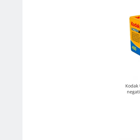
Trepiede si monopiede
Trepiede foto
Trepiede video
Trepied / Monopied Carbon
Trepiede pentru compacte /
webcam-uri
Monopiede foto/video
Cap trepied si monopied
Carucioare trepied (Dolly)
Kodak 
Placute cap trepied
negati
Huse trepied / stativ lumini
Sina Focus pentru Macro
Accesorii trepiede si monopiede
Selfie Stick
Studio/Lumini si accesorii