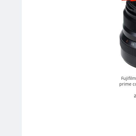
Camere Video Cinematice
Camere video de actiune
Accesorii camere video de actiune
Accesorii drone
Acumulatori camere video
Lampi video
Stabilizatoare (Gimbal) / Steady
Cam
Huse Protectie / Ploaie camere
Fujifil
video
prime co
intemper
Accesorii diverse pt camere video
2
Camere Video Cinematice
Drone
Slider
Camere Video Compacte