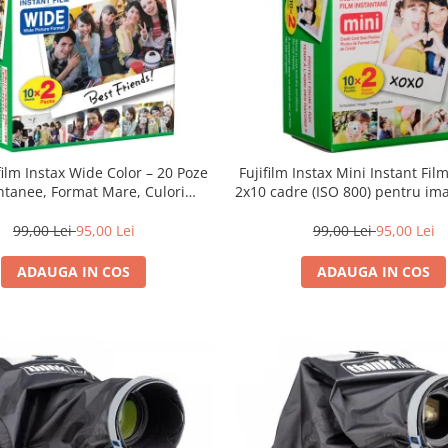
film Instax Wide Color – 20 Poze
Fujifilm Instax Mini Instant Fil
ntanee, Format Mare, Culori
2x10 cadre (ISO 800) pentru ima
Vibrante
vibrante și developare ra
99,00 Lei
95,00 Lei
99,00 Lei
95,00 Lei
ADAUGA IN COS
ADAUGA IN COS