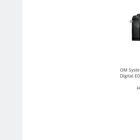
Adaptoare pentru convertoare sau
filtre
Alimentatoare 220V
Cabluri
Carcase de tip Cage, pentru
integrare in sisteme video
complexe
Curatare Senzor
Huse de ploaie
OM Syste
Digital E
Microfoane / Reportofoane
camera
1
Nivela patina
Ocular
Transmitator de fisiere fara fir
Vizor
Accesorii diverse
Genti, Rucsacuri, Troller foto