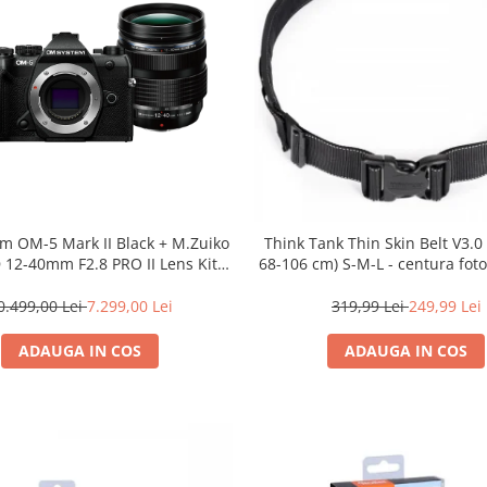
m OM-5 Mark II Black + M.Zuiko
Think Tank Thin Skin Belt V3.
D 12-40mm F2.8 PRO II Lens Kit –
68-106 cm) S-M-L - centura fot
 mirrorless Micro Four Thirds
20.4MP
0.499,00 Lei
7.299,00 Lei
319,99 Lei
249,99 Lei
ADAUGA IN COS
ADAUGA IN COS