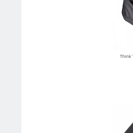
Compatibil Sony
Blitz-uri circulare (Macro)
Adaptoare stativ port umbrela si
blitz TTL
Comander TTL
Cabluri TTL
Cabluri si Patine Sincron
Think 
Alimentare auxiliara blitz
Protectie patina apa, ploaie
Bounce-uri, Softbox-uri
Ring-Flash Adaptor
Bracket-uri si suporti
Huse protectie blitz extern
Huse protectie filtre gel
Accesorii Aparate Digitale