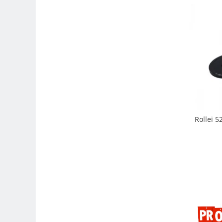
Genti foto
Genti Holster TopLoader
Genti, Troller Video
Rucsacuri Foto
Only One Shoulder - SlingShot
Tocuri si huse protectie aparate
Hamuri si Centuri foto
Curele Aparat - Umar
Rollei 5
Genti Laptop si iPad
Hand Strap / Grip
Troller
Accesorii genti si trollere
Solid-State Drive (SSD)
Video / Camere si accesorii
Camere video profesionale