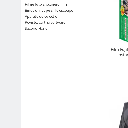
Filme foto si scanere film
Parasolare
Binocluri, Lupe si Telescoape
Teleconvertoare
Aparate de colectie
Reviste, carti si software
Adaptoare montura / baioneta
Second Hand
Capace obiectiv si camera
Inele Macro
Film Fuji
Filtre foto
Insta
Filtre Filet
Filtre tip Cokin
Filtre White Balance
Accesorii filtre
Convertoare pe filet foto video
Inele reductii obiective
Curatare si intretinere
Blitz-uri externe
Blitz-uri TTL - Dedicate