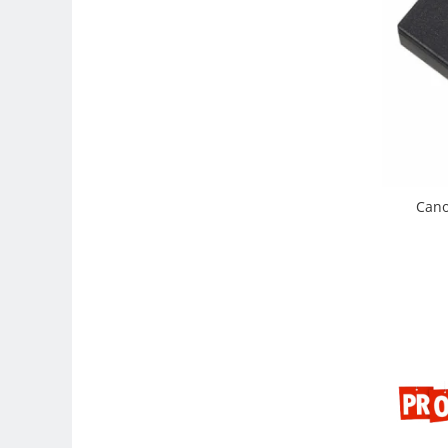
Carduri memorie, Cititoare
Carduri memorie
Cititoare carduri
Huse protectie card memorie
Grip-uri
Telecomenzi
LCD protectie
Cano
Recordere audio digitale
Acumulatori si baterii
Acumulatori Foto
Acumulatori AA/AAA (R6/R3)) si
incarcatoare
Baterii
Incarcatoare acumulatori Foto-
Video
Huse protectie acumulatori foto
Tablete grafice