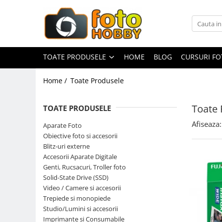
Toate Produsele
Aparate Foto
TOATE PRODUSELE
HOME
BLOG
CURSURI F
Aparate Foto Mirrorless
Home /
Toate Produsele
Aparate Foto DSLR
Aparate Foto Compacte
Toate 
TOATE PRODUSELE
Aparate foto instant
Afiseaza:
Aparate Foto
Aparate foto pe film
Obiective foto si accesorii
Cursuri foto
Blitz-uri externe
Accesorii Aparate Digitale
Obiective foto si accesorii
Genti, Rucsacuri, Troller foto
Obiective Mirorless
Solid-State Drive (SSD)
Obiective DSLR
Video / Camere si accesorii
Trepiede si monopiede
Huse si tocuri protectie obiective
Studio/Lumini si accesorii
Obiective Cinematice
Imprimante si Consumabile