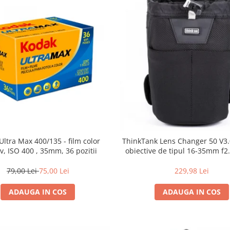
Ultra Max 400/135 - film color
ThinkTank Lens Changer 50 V3.0
v, ISO 400 , 35mm, 36 pozitii
obiective de tipul 16-35mm f2.
79,00 Lei
75,00 Lei
229,98 Lei
ADAUGA IN COS
ADAUGA IN COS