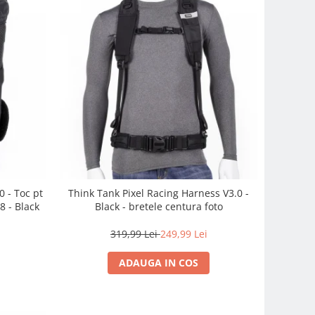
 - Toc pt
Think Tank Pixel Racing Harness V3.0 -
8 - Black
Black - bretele centura foto
319,99 Lei
249,99 Lei
ADAUGA IN COS