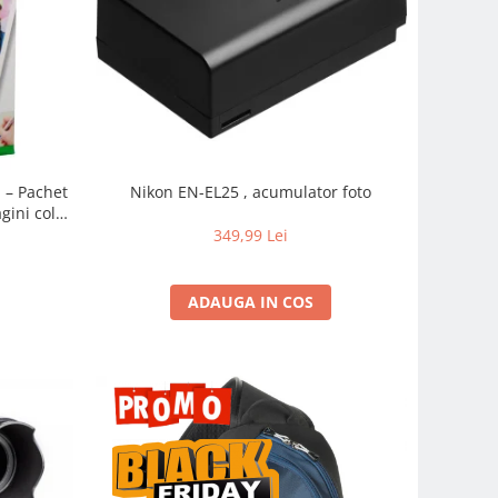
m – Pachet
Nikon EN-EL25 , acumulator foto
gini color
pidă
349,99 Lei
ADAUGA IN COS