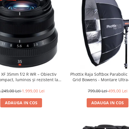
m XF 35mm f/2 R WR – Obiectiv
Phottix Raja Softbox Paraboli
mpact, luminos și rezistent la
Grid Bowens - Montare Ultra
ii pentru fotografie de zi cu zi
.249,00 Lei
1.999,00 Lei
799,00 Lei
499,00 Lei
ADAUGA IN COS
ADAUGA IN COS