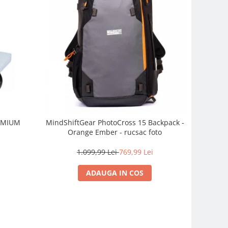
REMIUM
MindShiftGear PhotoCross 15 Backpack -
Orange Ember - rucsac foto
1.099,99 Lei
769,99 Lei
ADAUGA IN COS