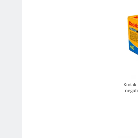
Trepiede si monopiede
Trepiede foto
Trepiede video
Trepied / Monopied Carbon
Trepiede pentru compacte /
webcam-uri
Monopiede foto/video
Cap trepied si monopied
Carucioare trepied (Dolly)
Kodak 
Placute cap trepied
negati
Huse trepied / stativ lumini
Sina Focus pentru Macro
Accesorii trepiede si monopiede
Selfie Stick
Studio/Lumini si accesorii