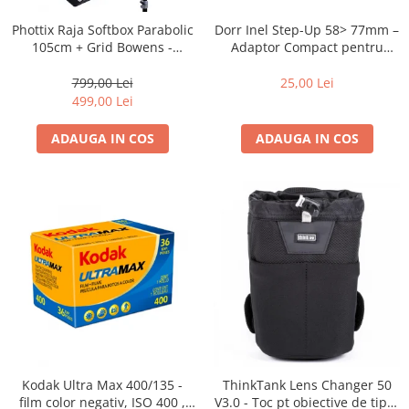
Dorr Inel Step-Up 58> 77mm –
Phottix Raja Softbox Parabolic
Adaptor Compact pentru
105cm + Grid Bowens -
Montarea Filtrelor
Montare Ultra-Rapidă
25,00 Lei
799,00 Lei
499,00 Lei
ADAUGA IN COS
ADAUGA IN COS
Kodak Ultra Max 400/135 -
ThinkTank Lens Changer 50
film color negativ, ISO 400 ,
V3.0 - Toc pt obiective de tipul