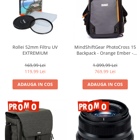
Rollei 52mm Filtru UV
MindShiftGear PhotoCross 15
EXTREMIUM
Backpack - Orange Ember -
rucsac foto
169,99 Lei
1.099,99 Lei
119,99 Lei
769,99 Lei
ADAUGA IN COS
ADAUGA IN COS