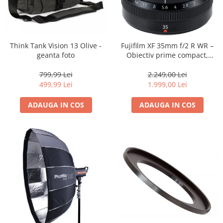
Think Tank Vision 13 Olive -
Fujifilm XF 35mm f/2 R WR –
geanta foto
Obiectiv prime compact,
luminos și rezistent la
intemperii pentru fotografie
799,99 Lei
2.249,00 Lei
de zi cu zi
499,99 Lei
1.999,00 Lei
ADAUGA IN COS
ADAUGA IN COS