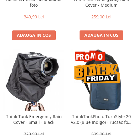
Vizor
foto
Cover - Medium
Accesorii diverse
349,99 Lei
259,00 Lei
ADAUGA IN COS
ADAUGA IN COS
Think Tank Emergency Rain
ThinkTankPhoto TurnStyle 20
Cover - Small - Black
V2.0 (Blue Indigo) - rucsac foto
cu o singura bretea
329,99 Lei
599,00 Lei