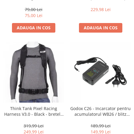
35mm, 36 pozitii
16-35mm f2.8 - Black
79,00 Lei
229,98 Lei
75,00 Lei
ADAUGA IN COS
ADAUGA IN COS
Think Tank Pixel Racing
Godox C26 - Incarcator pentru
Harness V3.0 - Black - bretele
acumulatorul WB26 / blitz
centura foto
AD600Pro
319,99 Lei
189,99 Lei
249,99 Lei
149,99 Lei