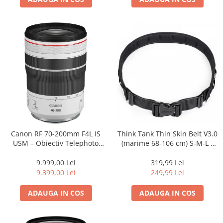
Canon RF 70-200mm F4L IS
Think Tank Thin Skin Belt V3.0
USM – Obiectiv Telephoto
(marime 68-106 cm) S-M-L -
Profesional Mirrorless
centura foto - Neagra
9.999,00 Lei
319,99 Lei
9.399,00 Lei
249,99 Lei
ADAUGA IN COS
ADAUGA IN COS