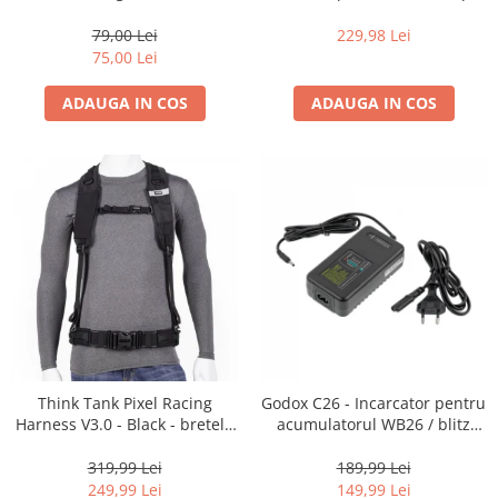
35mm, 36 pozitii
16-35mm f2.8 - Black
79,00 Lei
229,98 Lei
75,00 Lei
ADAUGA IN COS
ADAUGA IN COS
Think Tank Pixel Racing
Godox C26 - Incarcator pentru
Harness V3.0 - Black - bretele
acumulatorul WB26 / blitz
centura foto
AD600Pro
319,99 Lei
189,99 Lei
249,99 Lei
149,99 Lei