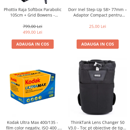
Dorr Inel Step-Up 58> 77mm –
Phottix Raja Softbox Parabolic
Adaptor Compact pentru
105cm + Grid Bowens -
Montarea Filtrelor
Montare Ultra-Rapidă
25,00 Lei
799,00 Lei
499,00 Lei
ADAUGA IN COS
ADAUGA IN COS
Kodak Ultra Max 400/135 -
ThinkTank Lens Changer 50
film color negativ, ISO 400 ,
V3.0 - Toc pt obiective de tipul