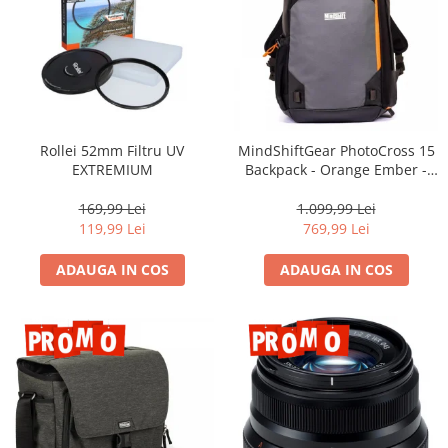
Rollei 52mm Filtru UV
MindShiftGear PhotoCross 15
EXTREMIUM
Backpack - Orange Ember -
rucsac foto
169,99 Lei
1.099,99 Lei
119,99 Lei
769,99 Lei
ADAUGA IN COS
ADAUGA IN COS