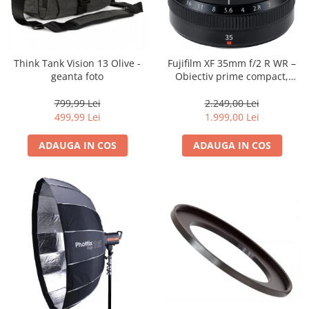
Think Tank Vision 13 Olive -
Fujifilm XF 35mm f/2 R WR –
geanta foto
Obiectiv prime compact,
luminos și rezistent la
intemperii pentru fotografie
799,99 Lei
2.249,00 Lei
de zi cu zi
499,99 Lei
1.999,00 Lei
ADAUGA IN COS
ADAUGA IN COS