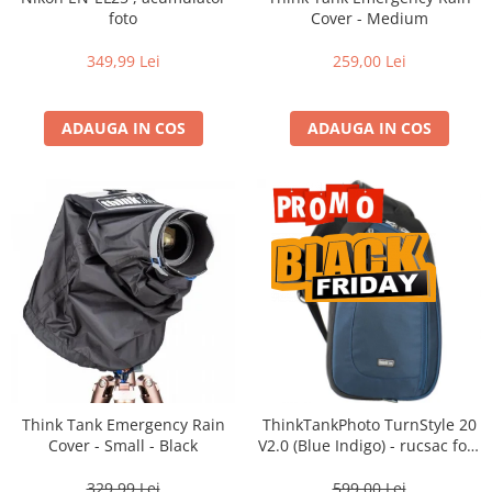
Vizor
foto
Cover - Medium
Accesorii diverse
349,99 Lei
259,00 Lei
ADAUGA IN COS
ADAUGA IN COS
Think Tank Emergency Rain
ThinkTankPhoto TurnStyle 20
Cover - Small - Black
V2.0 (Blue Indigo) - rucsac foto
cu o singura bretea
329,99 Lei
599,00 Lei