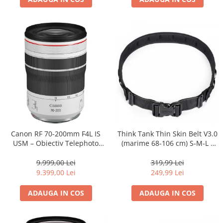
Canon RF 70-200mm F4L IS
Think Tank Thin Skin Belt V3.0
USM – Obiectiv Telephoto
(marime 68-106 cm) S-M-L -
Profesional Mirrorless
centura foto - Neagra
9.999,00 Lei
319,99 Lei
9.399,00 Lei
249,99 Lei
ADAUGA IN COS
ADAUGA IN COS