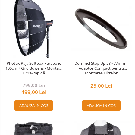
Phottix Raja Softbox Parabolic
Dorr Inel Step-Up 58> 77mm –
105cm + Grid Bowens - Montare
Adaptor Compact pentru
Ultra-Rapidă
Montarea Filtrelor
799,00 Lei
25,00 Lei
499,00 Lei
ADAUGA IN COS
ADAUGA IN COS