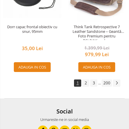
Dorr capac frontal obiectiv cu
Think Tank Retrospective 7
snur, 95mm
Leather Sandstone – Geantă
Foto Premium pentru
DSLR/Mirrorless
35,00 Lei
1.399,99 Lei
979,99 Lei
ADAUGA IN COS
ADAUGA IN COS
1
2
3
200
...
Social
Urmareste-ne in social media