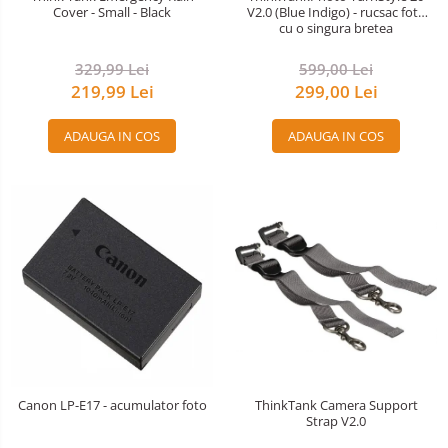
Cover - Small - Black
V2.0 (Blue Indigo) - rucsac foto
cu o singura bretea
329,99 Lei
599,00 Lei
219,99 Lei
299,00 Lei
ADAUGA IN COS
ADAUGA IN COS
Canon LP-E17 - acumulator foto
ThinkTank Camera Support
Strap V2.0