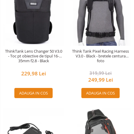
ThinkTank Lens Changer 50 V3.0
Think Tank Pixel Racing Harness
- Toc pt obiective de tipul 16-
V3.0 - Black - bretele centura
35mm f2.8 - Black
foto
229,98 Lei
319,99 Lei
249,99 Lei
ADAUGA IN COS
ADAUGA IN COS