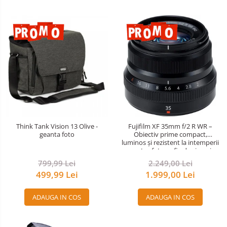
Think Tank Vision 13 Olive -
Fujifilm XF 35mm f/2 R WR –
geanta foto
Obiectiv prime compact,
luminos și rezistent la intemperii
pentru fotografie de zi cu zi
799,99 Lei
2.249,00 Lei
499,99 Lei
1.999,00 Lei
ADAUGA IN COS
ADAUGA IN COS