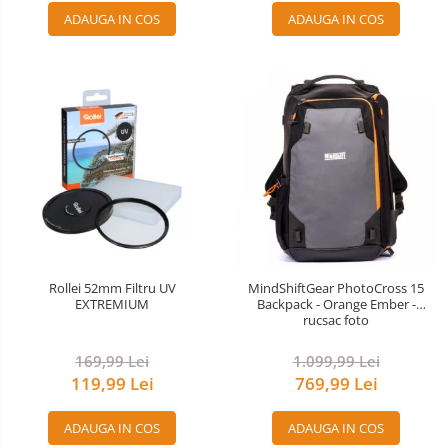
ADAUGA IN COS
ADAUGA IN COS
Rollei 52mm Filtru UV
MindShiftGear PhotoCross 15
EXTREMIUM
Backpack - Orange Ember -
rucsac foto
169,99 Lei
1.099,99 Lei
119,99 Lei
769,99 Lei
ADAUGA IN COS
ADAUGA IN COS