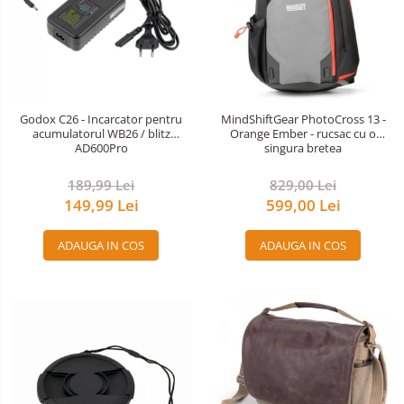
Godox C26 - Incarcator pentru
MindShiftGear PhotoCross 13 -
acumulatorul WB26 / blitz
Orange Ember - rucsac cu o
AD600Pro
singura bretea
189,99 Lei
829,00 Lei
149,99 Lei
599,00 Lei
ADAUGA IN COS
ADAUGA IN COS