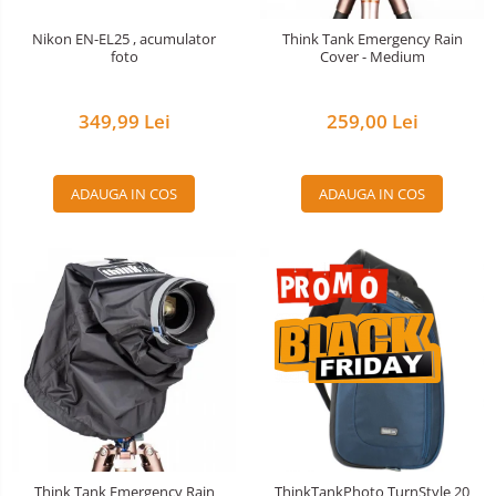
Nivela patina
Nikon EN-EL25 , acumulator
Think Tank Emergency Rain
foto
Cover - Medium
Ocular
Transmitator de fisiere fara fir
349,99 Lei
259,00 Lei
Vizor
Accesorii diverse
ADAUGA IN COS
ADAUGA IN COS
Think Tank Emergency Rain
ThinkTankPhoto TurnStyle 20