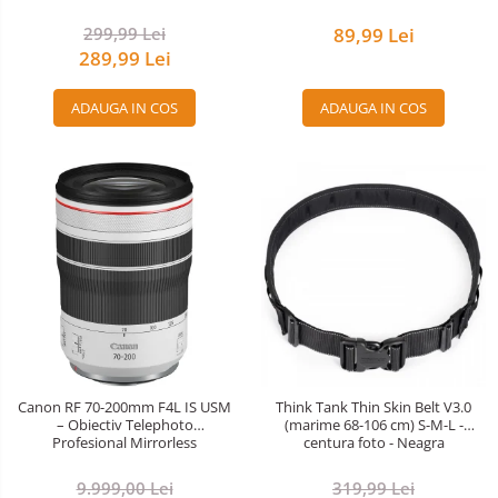
299,99 Lei
89,99 Lei
289,99 Lei
ADAUGA IN COS
ADAUGA IN COS
Canon RF 70-200mm F4L IS USM
Think Tank Thin Skin Belt V3.0
– Obiectiv Telephoto
(marime 68-106 cm) S-M-L -
Profesional Mirrorless
centura foto - Neagra
9.999,00 Lei
319,99 Lei