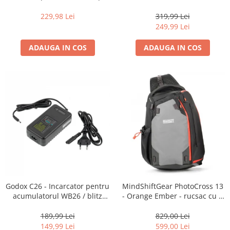
16-35mm f2.8 - Black
centura foto
229,98 Lei
319,99 Lei
249,99 Lei
ADAUGA IN COS
ADAUGA IN COS
Godox C26 - Incarcator pentru
MindShiftGear PhotoCross 13
acumulatorul WB26 / blitz
- Orange Ember - rucsac cu o
AD600Pro
singura bretea
189,99 Lei
829,00 Lei
149,99 Lei
599,00 Lei