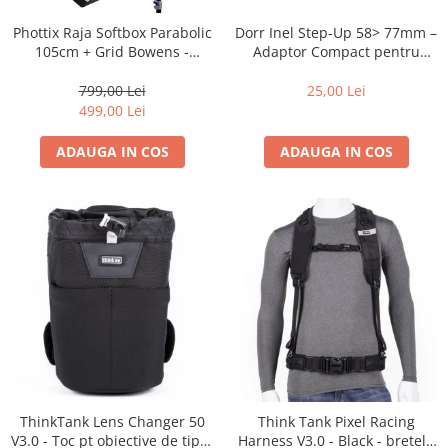
Dorr Inel Step-Up 58> 77mm –
Phottix Raja Softbox Parabolic
Adaptor Compact pentru
105cm + Grid Bowens -
Montarea Filtrelor
Montare Ultra-Rapidă
25,00 Lei
799,00 Lei
499,00 Lei
ADAUGA IN COS
ADAUGA IN COS
ThinkTank Lens Changer 50
Think Tank Pixel Racing
V3.0 - Toc pt obiective de tipul
Harness V3.0 - Black - bretele