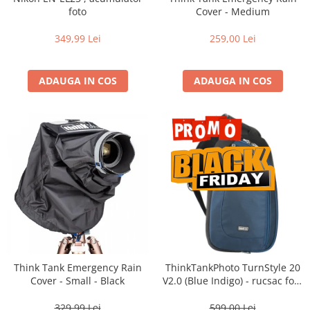
Vizor
foto
Cover - Medium
Accesorii diverse
349,99 Lei
259,00 Lei
ADAUGA IN COS
ADAUGA IN COS
Think Tank Emergency Rain
ThinkTankPhoto TurnStyle 20
Cover - Small - Black
V2.0 (Blue Indigo) - rucsac foto
cu o singura bretea
329,99 Lei
599,00 Lei