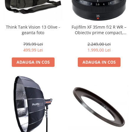
Think Tank Vision 13 Olive -
Fujifilm XF 35mm f/2 R WR –
geanta foto
Obiectiv prime compact,
luminos și rezistent la
intemperii pentru fotografie
799,99 Lei
2.249,00 Lei
de zi cu zi
499,99 Lei
1.999,00 Lei
ADAUGA IN COS
ADAUGA IN COS