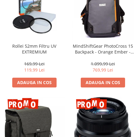
Rollei 52mm Filtru UV
MindShiftGear PhotoCross 15
EXTREMIUM
Backpack - Orange Ember -
rucsac foto
169,99 Lei
1.099,99 Lei
119,99 Lei
769,99 Lei
ADAUGA IN COS
ADAUGA IN COS