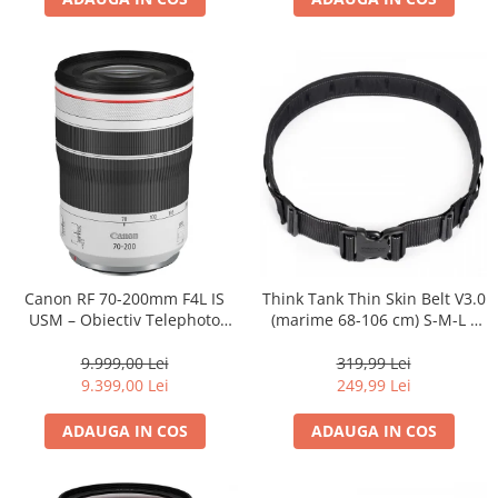
Canon RF 70-200mm F4L IS
Think Tank Thin Skin Belt V3.0
USM – Obiectiv Telephoto
(marime 68-106 cm) S-M-L -
Profesional Mirrorless
centura foto - Neagra
9.999,00 Lei
319,99 Lei
9.399,00 Lei
249,99 Lei
ADAUGA IN COS
ADAUGA IN COS