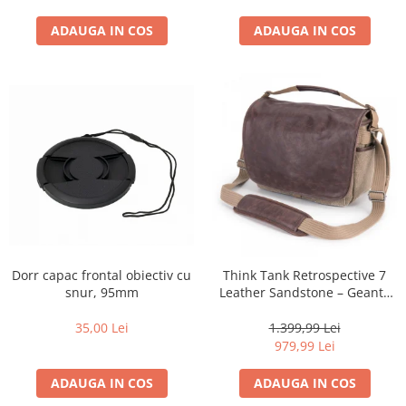
ADAUGA IN COS
ADAUGA IN COS
Dorr capac frontal obiectiv cu
Think Tank Retrospective 7
snur, 95mm
Leather Sandstone – Geantă
Foto Premium pentru
DSLR/Mirrorless
35,00 Lei
1.399,99 Lei
979,99 Lei
ADAUGA IN COS
ADAUGA IN COS