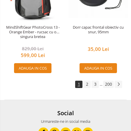
Dorr capac frontal obiectiv cu
MindShiftGear PhotoCross 13 -
snur, 95mm
Orange Ember - rucsac cu o
singura bretea
35,00 Lei
829,00 Lei
599,00 Lei
ADAUGA IN COS
ADAUGA IN COS
1
2
3
200
...
Social
Urmareste-ne in social media