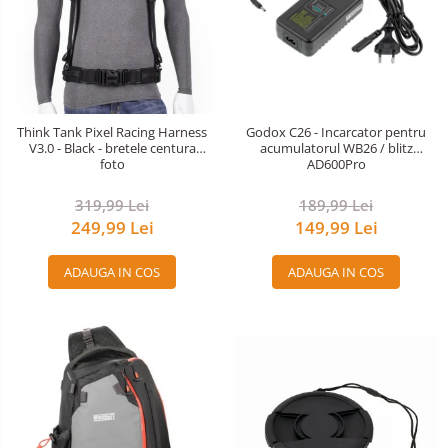
Think Tank Pixel Racing Harness
Godox C26 - Incarcator pentru
V3.0 - Black - bretele centura
acumulatorul WB26 / blitz
foto
AD600Pro
319,99 Lei
189,99 Lei
249,99 Lei
149,99 Lei
ADAUGA IN COS
ADAUGA IN COS