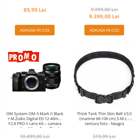
89,99 Lei
9.999,00 Lei
9.399,00 Lei
ADAUGA IN COS
ADAUGA IN COS
OM System OM-5 Mark II Black
Think Tank Thin Skin Belt V3.0
+ M.Zuiko Digital ED 12-40mm
(marime 68-106 cm) S-M-L -
F2.8 PRO II Lens Kit – camera
centura foto - Neagra
mirrorless Micro Four Thirds
20.4MP
10.499,00 Lei
319,99 Lei