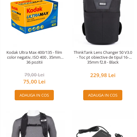
Kodak Ultra Max 400/135 - film
ThinkTank Lens Changer 50 V3.0
color negativ, ISO 400 , 35mm,
- Toc pt obiective de tipul 16-
36 pozitii
35mm f2.8 - Black
79,00 Lei
229,98 Lei
75,00 Lei
ADAUGA IN COS
ADAUGA IN COS