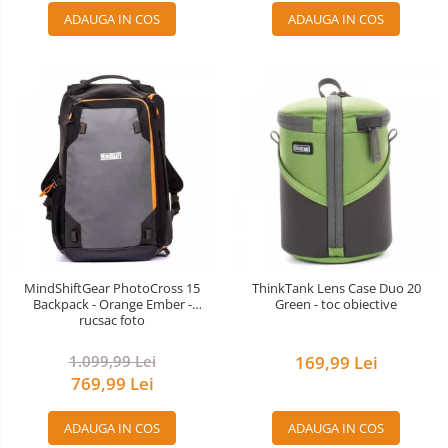
ADAUGA IN COS
ADAUGA IN COS
MindShiftGear PhotoCross 15
ThinkTank Lens Case Duo 20
Backpack - Orange Ember -
Green - toc obiective
rucsac foto
1.099,99 Lei
169,99 Lei
769,99 Lei
ADAUGA IN COS
ADAUGA IN COS