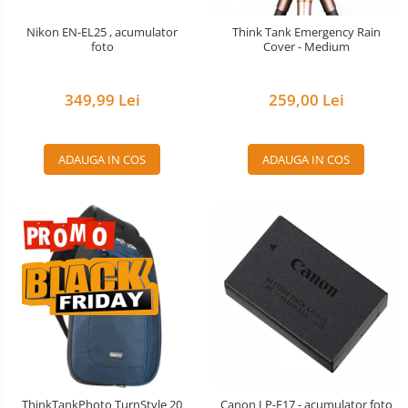
Nivela patina
Nikon EN-EL25 , acumulator
Think Tank Emergency Rain
foto
Cover - Medium
Ocular
Transmitator de fisiere fara fir
349,99 Lei
259,00 Lei
Vizor
Accesorii diverse
ADAUGA IN COS
ADAUGA IN COS
ThinkTankPhoto TurnStyle 20
Canon LP-E17 - acumulator foto