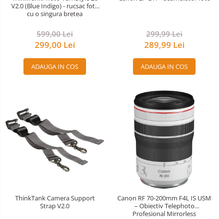
V2.0 (Blue Indigo) - rucsac foto
cu o singura bretea
599,00 Lei
299,99 Lei
299,00 Lei
289,99 Lei
ADAUGA IN COS
ADAUGA IN COS
ThinkTank Camera Support
Canon RF 70-200mm F4L IS USM
Strap V2.0
– Obiectiv Telephoto
Profesional Mirrorless