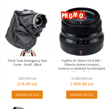
Think Tank Emergency Rain
Fujifilm XF 35mm f/2 R WR –
Cover - Small - Black
Obiectiv prime compact,
luminos și rezistent la intemperii
pentru fotografie de zi cu zi
329,99 Lei
2.249,00 Lei
219,99 Lei
1.999,00 Lei
ADAUGA IN COS
ADAUGA IN COS