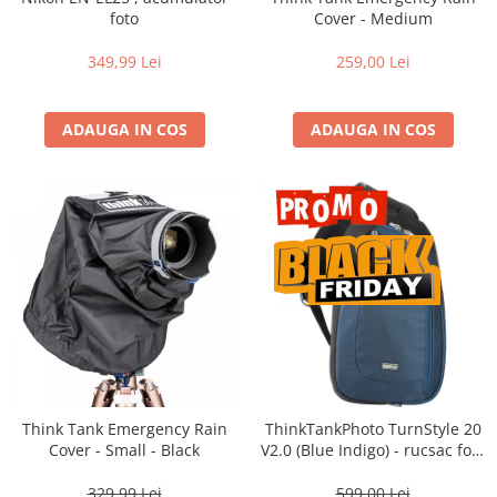
Vizor
foto
Cover - Medium
Accesorii diverse
349,99 Lei
259,00 Lei
ADAUGA IN COS
ADAUGA IN COS
Think Tank Emergency Rain
ThinkTankPhoto TurnStyle 20
Cover - Small - Black
V2.0 (Blue Indigo) - rucsac foto
cu o singura bretea
329,99 Lei
599,00 Lei