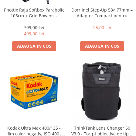
Dorr Inel Step-Up 58> 77mm –
Phottix Raja Softbox Parabolic
Adaptor Compact pentru
105cm + Grid Bowens -
Montarea Filtrelor
Montare Ultra-Rapidă
25,00 Lei
799,00 Lei
499,00 Lei
ADAUGA IN COS
ADAUGA IN COS
Kodak Ultra Max 400/135 -
ThinkTank Lens Changer 50
film color negativ, ISO 400 ,
V3.0 - Toc pt obiective de tipul