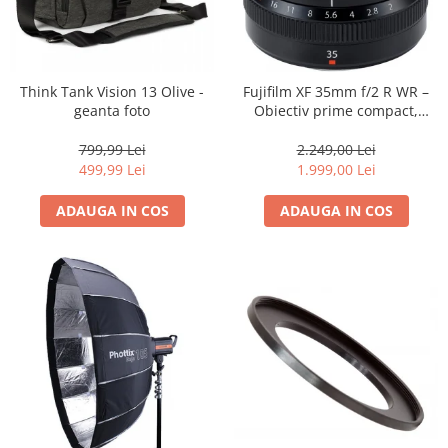
Think Tank Vision 13 Olive -
Fujifilm XF 35mm f/2 R WR –
geanta foto
Obiectiv prime compact,
luminos și rezistent la
intemperii pentru fotografie
799,99 Lei
2.249,00 Lei
de zi cu zi
499,99 Lei
1.999,00 Lei
ADAUGA IN COS
ADAUGA IN COS