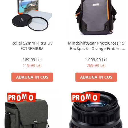
Rollei 52mm Filtru UV
MindShiftGear PhotoCross 15
EXTREMIUM
Backpack - Orange Ember -
rucsac foto
169,99 Lei
1.099,99 Lei
119,99 Lei
769,99 Lei
ADAUGA IN COS
ADAUGA IN COS