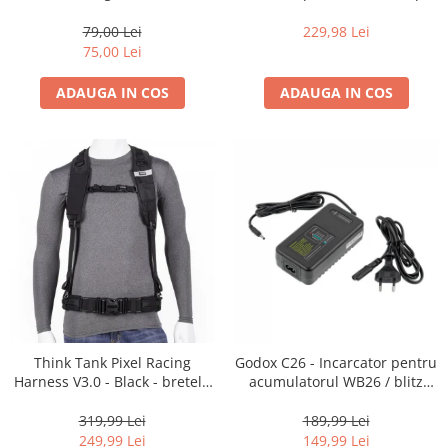
35mm, 36 pozitii
16-35mm f2.8 - Black
79,00 Lei
229,98 Lei
75,00 Lei
ADAUGA IN COS
ADAUGA IN COS
Think Tank Pixel Racing
Godox C26 - Incarcator pentru
Harness V3.0 - Black - bretele
acumulatorul WB26 / blitz
centura foto
AD600Pro
319,99 Lei
189,99 Lei
249,99 Lei
149,99 Lei