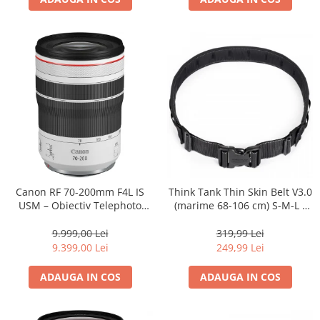
Canon RF 70-200mm F4L IS
Think Tank Thin Skin Belt V3.0
USM – Obiectiv Telephoto
(marime 68-106 cm) S-M-L -
Profesional Mirrorless
centura foto - Neagra
9.999,00 Lei
319,99 Lei
9.399,00 Lei
249,99 Lei
ADAUGA IN COS
ADAUGA IN COS