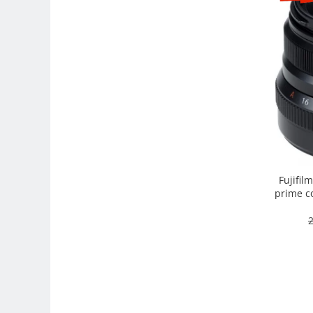
Camere Video Cinematice
Camere video de actiune
Accesorii camere video de actiune
Accesorii drone
Acumulatori camere video
Lampi video
Stabilizatoare (Gimbal) / Steady
Cam
Huse Protectie / Ploaie camere
Fujifil
video
prime co
intemper
Accesorii diverse pt camere video
2
Camere Video Cinematice
Drone
Slider
Camere Video Compacte