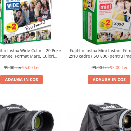
film Instax Wide Color – 20 Poze
Fujifilm Instax Mini Instant Fil
ntanee, Format Mare, Culori
2x10 cadre (ISO 800) pentru ima
Vibrante
vibrante și developare ra
99,00 Lei
95,00 Lei
99,00 Lei
95,00 Lei
ADAUGA IN COS
ADAUGA IN COS