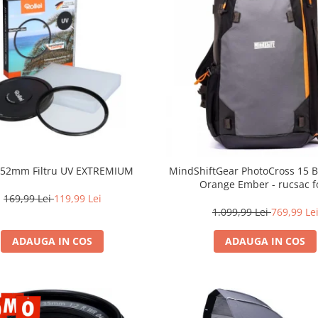
i 52mm Filtru UV EXTREMIUM
MindShiftGear PhotoCross 15 B
Orange Ember - rucsac f
169,99 Lei
119,99 Lei
1.099,99 Lei
769,99 Le
ADAUGA IN COS
ADAUGA IN COS