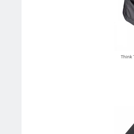
Compatibil Sony
Blitz-uri circulare (Macro)
Adaptoare stativ port umbrela si
blitz TTL
Comander TTL
Cabluri TTL
Cabluri si Patine Sincron
Think 
Alimentare auxiliara blitz
Protectie patina apa, ploaie
Bounce-uri, Softbox-uri
Ring-Flash Adaptor
Bracket-uri si suporti
Huse protectie blitz extern
Huse protectie filtre gel
Accesorii Aparate Digitale