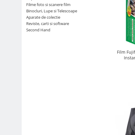
Filme foto si scanere film
Parasolare
Binocluri, Lupe si Telescoape
Teleconvertoare
Aparate de colectie
Reviste, carti si software
Adaptoare montura / baioneta
Second Hand
Capace obiectiv si camera
Inele Macro
Film Fuji
Filtre foto
Insta
Filtre Filet
Filtre tip Cokin
Filtre White Balance
Accesorii filtre
Convertoare pe filet foto video
Inele reductii obiective
Curatare si intretinere
Blitz-uri externe
Blitz-uri TTL - Dedicate