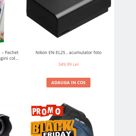
m – Pachet
Nikon EN-EL25 , acumulator foto
gini color
pidă
349,99 Lei
ADAUGA IN COS