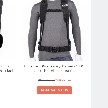
 - Toc pt
Think Tank Pixel Racing Harness V3.0 -
8 - Black
Black - bretele centura foto
319,99 Lei
249,99 Lei
ADAUGA IN COS