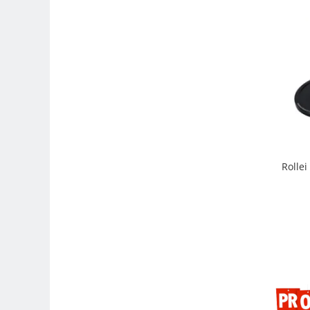
Genti foto
Genti Holster TopLoader
Genti, Troller Video
Rucsacuri Foto
Only One Shoulder - SlingShot
Tocuri si huse protectie aparate
Hamuri si Centuri foto
Curele Aparat - Umar
Rolle
Genti Laptop si iPad
Hand Strap / Grip
Troller
Accesorii genti si trollere
Solid-State Drive (SSD)
Video / Camere si accesorii
Camere video profesionale