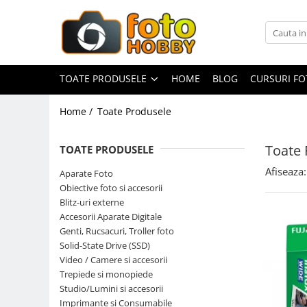
Toate Produsele
Aparate Foto
TOATE PRODUSELE
HOME
BLOG
CURSURI F
Aparate Foto Mirrorless
Home /
Toate Produsele
Aparate Foto DSLR
Aparate Foto Compacte
Toate 
TOATE PRODUSELE
Aparate foto instant
Afiseaza:
Aparate Foto
Aparate foto pe film
Obiective foto si accesorii
Cursuri foto
Blitz-uri externe
Accesorii Aparate Digitale
Obiective foto si accesorii
Genti, Rucsacuri, Troller foto
Obiective Mirorless
Solid-State Drive (SSD)
Obiective DSLR
Video / Camere si accesorii
Trepiede si monopiede
Huse si tocuri protectie obiective
Studio/Lumini si accesorii
Obiective Cinematice
Imprimante si Consumabile