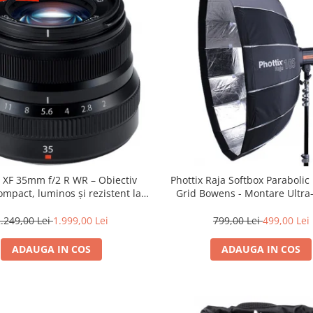
m XF 35mm f/2 R WR – Obiectiv
Phottix Raja Softbox Paraboli
mpact, luminos și rezistent la
Grid Bowens - Montare Ultra
ii pentru fotografie de zi cu zi
.249,00 Lei
1.999,00 Lei
799,00 Lei
499,00 Lei
ADAUGA IN COS
ADAUGA IN COS