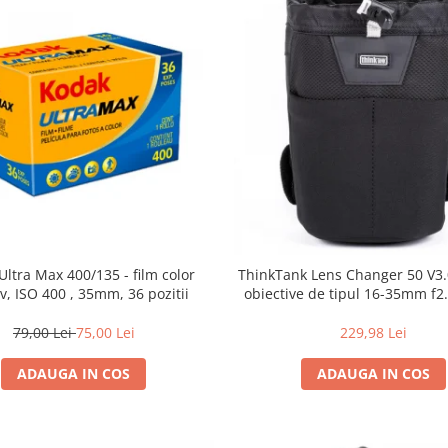
Ultra Max 400/135 - film color
ThinkTank Lens Changer 50 V3.0
v, ISO 400 , 35mm, 36 pozitii
obiective de tipul 16-35mm f2.
79,00 Lei
75,00 Lei
229,98 Lei
ADAUGA IN COS
ADAUGA IN COS