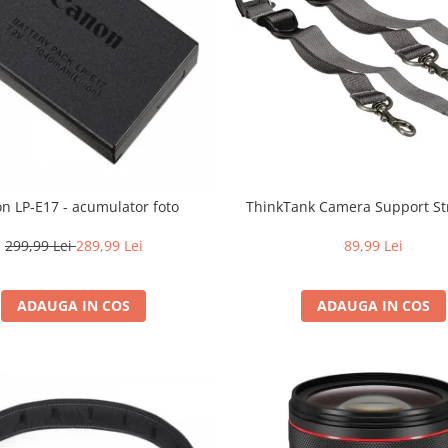
n LP-E17 - acumulator foto
ThinkTank Camera Support St
299,99 Lei
289,99 Lei
89,99 Lei
ADAUGA IN COS
ADAUGA IN COS