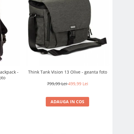
ackpack -
Think Tank Vision 13 Olive - geanta foto
oto
799,99 Lei
499,99 Lei
i
ADAUGA IN COS