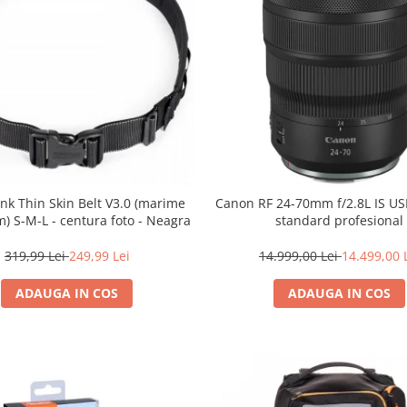
nk Thin Skin Belt V3.0 (marime
Canon RF 24-70mm f/2.8L IS U
) S-M-L - centura foto - Neagra
standard profesional
319,99 Lei
249,99 Lei
14.999,00 Lei
14.499,00 
ADAUGA IN COS
ADAUGA IN COS