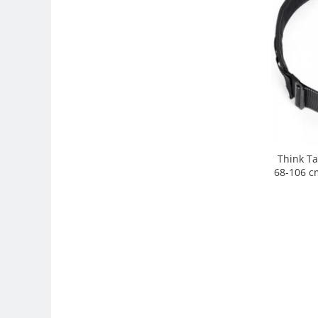
Adaptoare pentru convertoare sau
filtre
Alimentatoare 220V
Cabluri
Carcase de tip Cage, pentru
integrare in sisteme video
complexe
Curatare Senzor
Huse de ploaie
Think Ta
68-106 cm
Microfoane / Reportofoane
Nivela patina
Ocular
Transmitator de fisiere fara fir
Vizor
Accesorii diverse
Genti, Rucsacuri, Troller foto