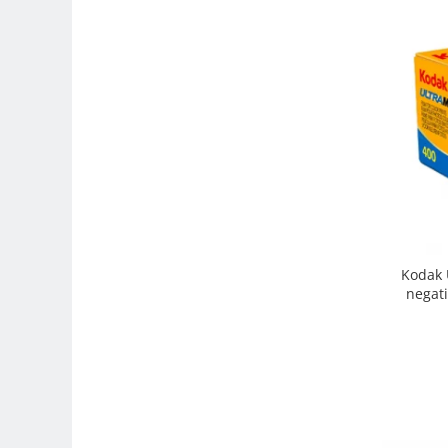
Trepiede si monopiede
Trepiede foto
Trepiede video
Trepied / Monopied Carbon
Trepiede pentru compacte /
webcam-uri
Monopiede foto/video
Cap trepied si monopied
Carucioare trepied (Dolly)
Kodak 
Placute cap trepied
negati
Huse trepied / stativ lumini
Sina Focus pentru Macro
Accesorii trepiede si monopiede
Selfie Stick
Studio/Lumini si accesorii