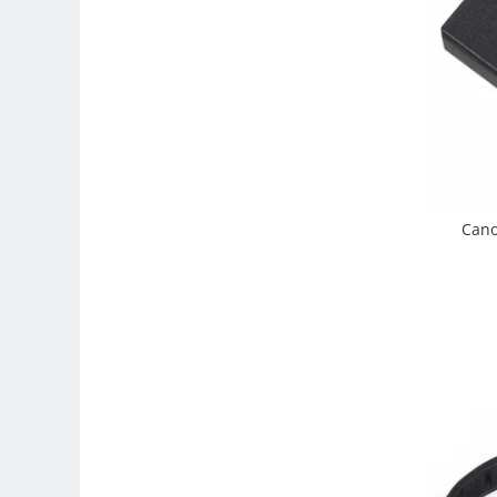
Carduri memorie, Cititoare
Carduri memorie
Cititoare carduri
Huse protectie card memorie
Grip-uri
Telecomenzi
LCD protectie
Cano
Recordere audio digitale
Acumulatori si baterii
Acumulatori Foto
Acumulatori AA/AAA (R6/R3)) si
incarcatoare
Baterii
Incarcatoare acumulatori Foto-
Video
Huse protectie acumulatori foto
Tablete grafice