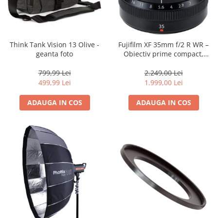
Think Tank Vision 13 Olive -
Fujifilm XF 35mm f/2 R WR –
geanta foto
Obiectiv prime compact,
luminos și rezistent la
intemperii pentru fotografie
799,99 Lei
2.249,00 Lei
de zi cu zi
499,99 Lei
1.999,00 Lei
ADAUGA IN COS
ADAUGA IN COS