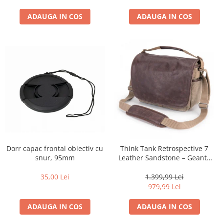
ADAUGA IN COS
ADAUGA IN COS
Dorr capac frontal obiectiv cu
Think Tank Retrospective 7
snur, 95mm
Leather Sandstone – Geantă
Foto Premium pentru
DSLR/Mirrorless
35,00 Lei
1.399,99 Lei
979,99 Lei
ADAUGA IN COS
ADAUGA IN COS