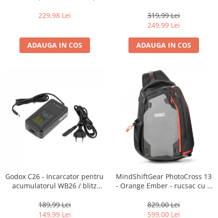
16-35mm f2.8 - Black
centura foto
229,98 Lei
319,99 Lei
249,99 Lei
ADAUGA IN COS
ADAUGA IN COS
Godox C26 - Incarcator pentru
MindShiftGear PhotoCross 13
acumulatorul WB26 / blitz
- Orange Ember - rucsac cu o
AD600Pro
singura bretea
189,99 Lei
829,00 Lei
149,99 Lei
599,00 Lei