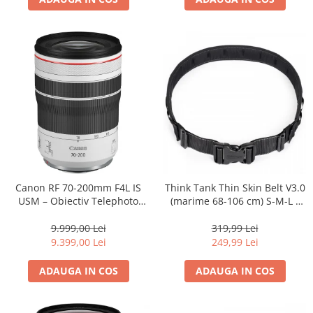
Canon RF 70-200mm F4L IS
Think Tank Thin Skin Belt V3.0
USM – Obiectiv Telephoto
(marime 68-106 cm) S-M-L -
Profesional Mirrorless
centura foto - Neagra
9.999,00 Lei
319,99 Lei
9.399,00 Lei
249,99 Lei
ADAUGA IN COS
ADAUGA IN COS