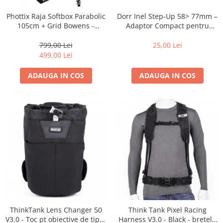
Dorr Inel Step-Up 58> 77mm –
Phottix Raja Softbox Parabolic
Adaptor Compact pentru
105cm + Grid Bowens -
Montarea Filtrelor
Montare Ultra-Rapidă
25,00 Lei
799,00 Lei
499,00 Lei
ADAUGA IN COS
ADAUGA IN COS
ThinkTank Lens Changer 50
Think Tank Pixel Racing
V3.0 - Toc pt obiective de tipul
Harness V3.0 - Black - bretele