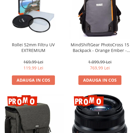
Rollei 52mm Filtru UV
MindShiftGear PhotoCross 15
EXTREMIUM
Backpack - Orange Ember -
rucsac foto
169,99 Lei
1.099,99 Lei
119,99 Lei
769,99 Lei
ADAUGA IN COS
ADAUGA IN COS