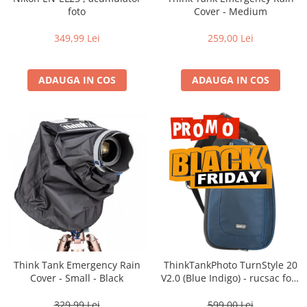
Vizor
foto
Cover - Medium
Accesorii diverse
349,99 Lei
259,00 Lei
ADAUGA IN COS
ADAUGA IN COS
Think Tank Emergency Rain
ThinkTankPhoto TurnStyle 20
Cover - Small - Black
V2.0 (Blue Indigo) - rucsac foto
cu o singura bretea
329,99 Lei
599,00 Lei