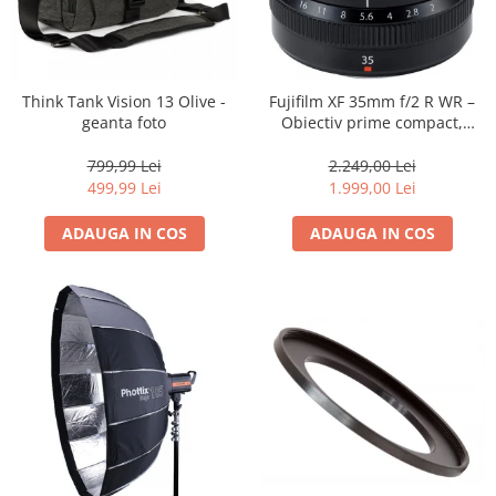
Think Tank Vision 13 Olive -
Fujifilm XF 35mm f/2 R WR –
geanta foto
Obiectiv prime compact,
luminos și rezistent la
intemperii pentru fotografie
799,99 Lei
2.249,00 Lei
de zi cu zi
499,99 Lei
1.999,00 Lei
ADAUGA IN COS
ADAUGA IN COS