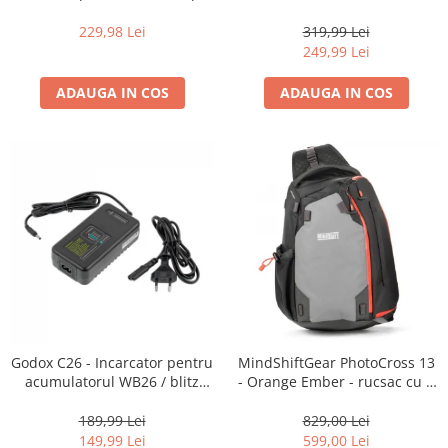
16-35mm f2.8 - Black
centura foto
229,98 Lei
319,99 Lei
249,99 Lei
ADAUGA IN COS
ADAUGA IN COS
Godox C26 - Incarcator pentru
MindShiftGear PhotoCross 13
acumulatorul WB26 / blitz
- Orange Ember - rucsac cu o
AD600Pro
singura bretea
189,99 Lei
829,00 Lei
149,99 Lei
599,00 Lei