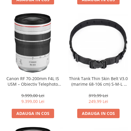
Canon RF 70-200mm F4L IS
Think Tank Thin Skin Belt V3.0
USM – Obiectiv Telephoto
(marime 68-106 cm) S-M-L -
Profesional Mirrorless
centura foto - Neagra
9.999,00 Lei
319,99 Lei
9.399,00 Lei
249,99 Lei
ADAUGA IN COS
ADAUGA IN COS