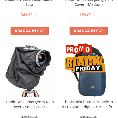
Vizor
foto
Cover - Medium
Accesorii diverse
349,99 Lei
259,00 Lei
ADAUGA IN COS
ADAUGA IN COS
Think Tank Emergency Rain
ThinkTankPhoto TurnStyle 20
Cover - Small - Black
V2.0 (Blue Indigo) - rucsac foto
cu o singura bretea
329,99 Lei
599,00 Lei