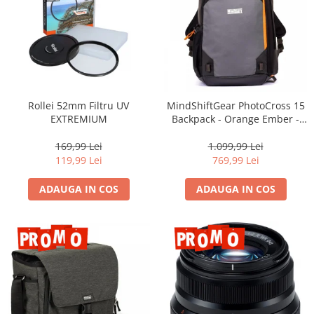
Rollei 52mm Filtru UV
MindShiftGear PhotoCross 15
EXTREMIUM
Backpack - Orange Ember -
rucsac foto
169,99 Lei
1.099,99 Lei
119,99 Lei
769,99 Lei
ADAUGA IN COS
ADAUGA IN COS