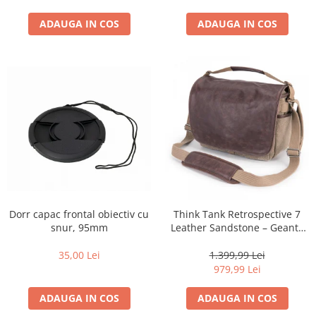
ADAUGA IN COS
ADAUGA IN COS
Dorr capac frontal obiectiv cu
Think Tank Retrospective 7
snur, 95mm
Leather Sandstone – Geantă
Foto Premium pentru
DSLR/Mirrorless
35,00 Lei
1.399,99 Lei
979,99 Lei
ADAUGA IN COS
ADAUGA IN COS