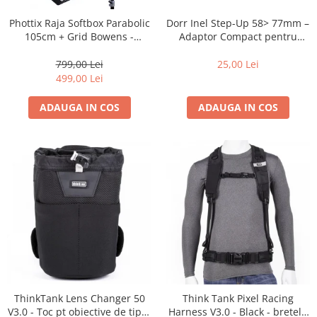
Dorr Inel Step-Up 58> 77mm –
Phottix Raja Softbox Parabolic
Adaptor Compact pentru
105cm + Grid Bowens -
Montarea Filtrelor
Montare Ultra-Rapidă
25,00 Lei
799,00 Lei
499,00 Lei
ADAUGA IN COS
ADAUGA IN COS
ThinkTank Lens Changer 50
Think Tank Pixel Racing
V3.0 - Toc pt obiective de tipul
Harness V3.0 - Black - bretele