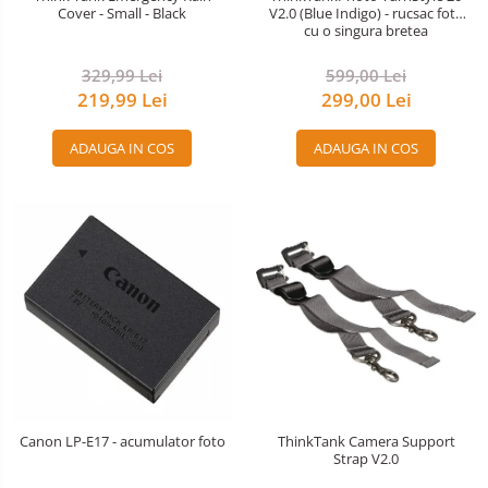
Cover - Small - Black
V2.0 (Blue Indigo) - rucsac foto
Huse protectie card memorie
cu o singura bretea
Grip-uri
329,99 Lei
599,00 Lei
Telecomenzi
219,99 Lei
299,00 Lei
LCD protectie
ADAUGA IN COS
ADAUGA IN COS
Recordere audio digitale
Acumulatori si baterii
Acumulatori Foto
Acumulatori AA/AAA (R6/R3)) si
incarcatoare
Baterii
Incarcatoare acumulatori Foto-
Video
Huse protectie acumulatori foto
Tablete grafice
Canon LP-E17 - acumulator foto
ThinkTank Camera Support
Adaptoare pentru convertoare sau
Strap V2.0
filtre