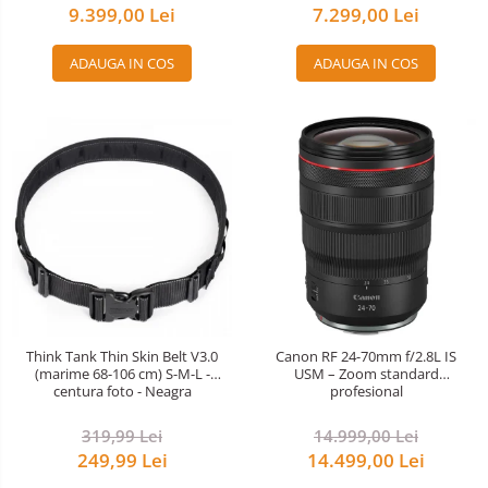
7.299,00 Lei
9.399,00 Lei
Rucsacuri Foto
Only One Shoulder - SlingShot
ADAUGA IN COS
ADAUGA IN COS
Tocuri si huse protectie aparate
Hamuri si Centuri foto
Curele Aparat - Umar
Genti Laptop si iPad
Hand Strap / Grip
Troller
Accesorii genti si trollere
Solid-State Drive (SSD)
Video / Camere si accesorii
Think Tank Thin Skin Belt V3.0
Canon RF 24-70mm f/2.8L IS
(marime 68-106 cm) S-M-L -
USM – Zoom standard
Camere video profesionale
centura foto - Neagra
profesional
Camere Video Cinematice
319,99 Lei
14.999,00 Lei
Camere video de actiune
249,99 Lei
14.499,00 Lei
Accesorii camere video de actiune