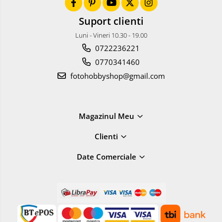
Accesorii pentru obiective ,
SECOND HAND
Suport clienti
Blitz-uri externe + accesorii ,
Luni - Vineri 10.30 - 19.00
SECOND HAND
0722236221
Blitz-uri studio , SECOND HAND
0770341460
Imprimante SECOND HAND
fotohobbyshop@gmail.com
Video - Convertoare pe filet
Acumulatori si incarcatoare S.H.
Magazinul Meu
Adaptoare pentru compacte
Diverse S.H.
Clienti
Genti, huse, curele
Date Comerciale