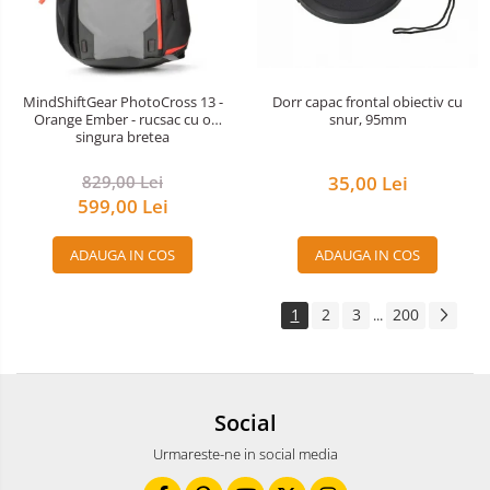
Aparate foto de colectie -
Miniaturi
Accesorii pt. aparate foto de
colectie
Dorr capac frontal obiectiv cu
MindShiftGear PhotoCross 13 -
snur, 95mm
Orange Ember - rucsac cu o
Aparate de colectie de tip Box-
singura bretea
Camera
Reviste, carti si software
35,00 Lei
829,00 Lei
599,00 Lei
Second Hand
Aparate foto SECOND HAND
ADAUGA IN COS
ADAUGA IN COS
Aparate foto Mirrorless (SH)
Aparate foto DSLR (SH)
1
2
3
200
...
Aparate foto SLR (pe film) (SH)
Aparate Foto Compacte (SH)
Obiective foto SECOND HAND
Social
Obiective foto Mirrorless (SH)
Obiective foto DSLR (SH)
Urmareste-ne in social media
Obiective foto SLR (pe film) (SH)