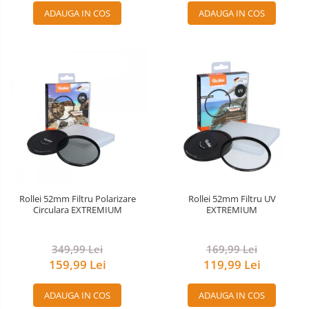
ADAUGA IN COS
ADAUGA IN COS
Accesorii drone
Acumulatori camere video
Lampi video
Stabilizatoare (Gimbal) / Steady
Cam
Huse Protectie / Ploaie camere
video
Accesorii diverse pt camere video
Camere Video Cinematice
Drone
Rollei 52mm Filtru Polarizare
Rollei 52mm Filtru UV
Circulara EXTREMIUM
EXTREMIUM
Slider
Camere Video Compacte
349,99 Lei
169,99 Lei
Trepiede si monopiede
159,99 Lei
119,99 Lei
Trepiede foto
ADAUGA IN COS
ADAUGA IN COS
Trepiede video