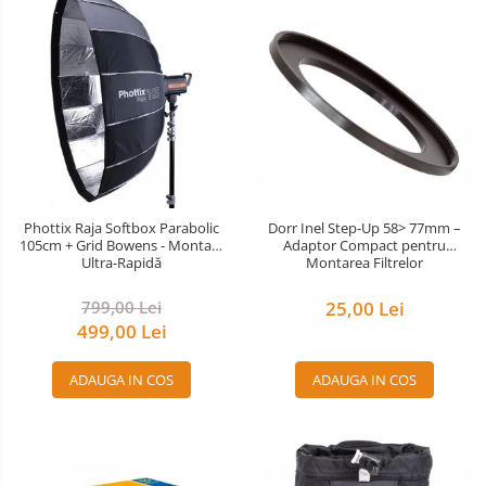
Accesorii Blitz-uri studio
Lampi lumina continua
Stative/boom-uri pentru lumini
Cleme blitz fasung lumina, spigoti
Fundaluri
Suporti pentru fundaluri
Blende
Phottix Raja Softbox Parabolic
Dorr Inel Step-Up 58> 77mm –
105cm + Grid Bowens - Montare
Adaptor Compact pentru
Umbrele
Ultra-Rapidă
Montarea Filtrelor
Corturi si mese pt. fotografia de
produs
799,00 Lei
25,00 Lei
499,00 Lei
Declansatoare Radio si Infrarosu
Huse si genti pentru studio
ADAUGA IN COS
ADAUGA IN COS
Becuri si lampa blitz studio
Suruburi si piulite, adaptoare de
trecere