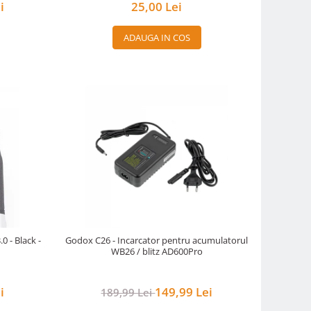
i
25,00 Lei
ADAUGA IN COS
0 - Black -
Godox C26 - Incarcator pentru acumulatorul
WB26 / blitz AD600Pro
i
149,99 Lei
189,99 Lei