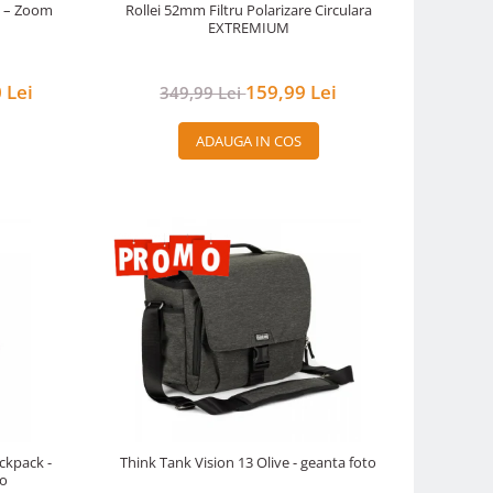
M – Zoom
Rollei 52mm Filtru Polarizare Circulara
EXTREMIUM
 Lei
159,99 Lei
349,99 Lei
ADAUGA IN COS
ckpack -
Think Tank Vision 13 Olive - geanta foto
to