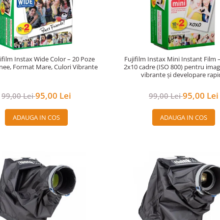
jifilm Instax Wide Color – 20 Poze
Fujifilm Instax Mini Instant Film
nee, Format Mare, Culori Vibrante
2x10 cadre (ISO 800) pentru imag
vibrante și developare rap
95,00 Lei
95,00 Lei
99,00 Lei
99,00 Lei
ADAUGA IN COS
ADAUGA IN COS