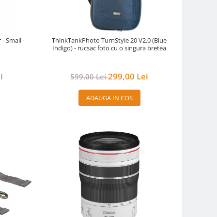
- Small -
ThinkTankPhoto TurnStyle 20 V2.0 (Blue
Indigo) - rucsac foto cu o singura bretea
i
299,00 Lei
599,00 Lei
ADAUGA IN COS