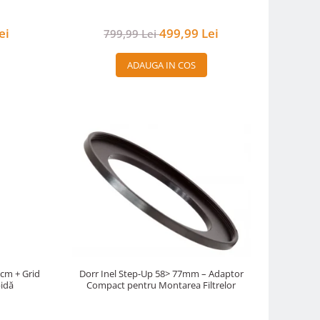
ei
499,99 Lei
799,99 Lei
ADAUGA IN COS
5cm + Grid
Dorr Inel Step-Up 58> 77mm – Adaptor
idă
Compact pentru Montarea Filtrelor