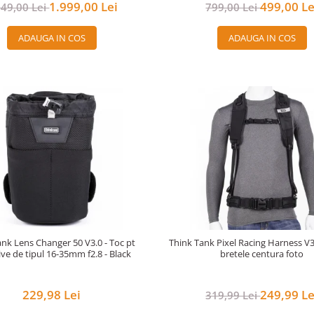
1.999,00 Lei
499,00 Le
249,00 Lei
799,00 Lei
ADAUGA IN COS
ADAUGA IN COS
nk Lens Changer 50 V3.0 - Toc pt
Think Tank Pixel Racing Harness V3.
ive de tipul 16-35mm f2.8 - Black
bretele centura foto
229,98 Lei
249,99 Le
319,99 Lei