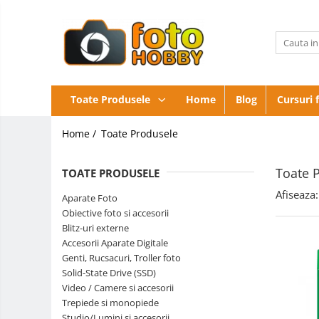
Toate Produsele
Aparate Foto
Aparate Foto Mirrorless
Obiective
Toate Produsele
Home
Blog
Cursuri 
foto si
Aparate Foto DSLR
accesorii
Blitz-
Home /
Toate Produsele
Aparate Foto Compacte
uri
externe
Accesorii
Aparate foto instant
Toate 
TOATE PRODUSELE
Aparate
Aparate foto pe film
Digitale
Genti,
Afiseaza:
Aparate Foto
Cursuri foto
Rucsacuri,
Obiective foto si accesorii
Troller
Obiective Mirorless
Blitz-uri externe
foto
Accesorii Aparate Digitale
Obiective DSLR
Genti, Rucsacuri, Troller foto
Huse si tocuri protectie obiective
Solid-State Drive (SSD)
Video / Camere si accesorii
Obiective Cinematice
Trepiede si monopiede
Parasolare
Studio/Lumini si accesorii