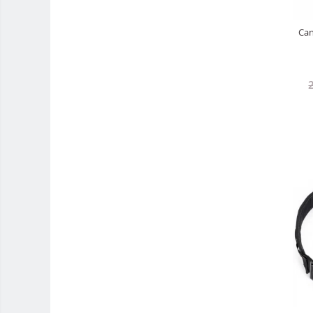
Huse protectie card memorie
Can
Grip-uri
Telecomenzi
LCD protectie
Recordere audio digitale
Acumulatori si baterii
Acumulatori Foto
Acumulatori AA/AAA (R6/R3)) si
incarcatoare
Baterii
Incarcatoare acumulatori Foto-
Video
Huse protectie acumulatori foto
Tablete grafice
Adaptoare pentru convertoare sau
filtre