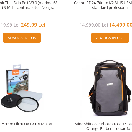
nk Thin Skin Belt V3.0 (marime 68-
Canon RF 24-70mm f/2.8L IS US
) S-M-L - centura foto - Neagra
standard profesional
249,99 Lei
14.499,00
319,99 Lei
14.999,00 Lei
ADAUGA IN COS
ADAUGA IN COS
ei 52mm Filtru UV EXTREMIUM
MindShiftGear PhotoCross 15 Ba
Orange Ember - rucsac fo