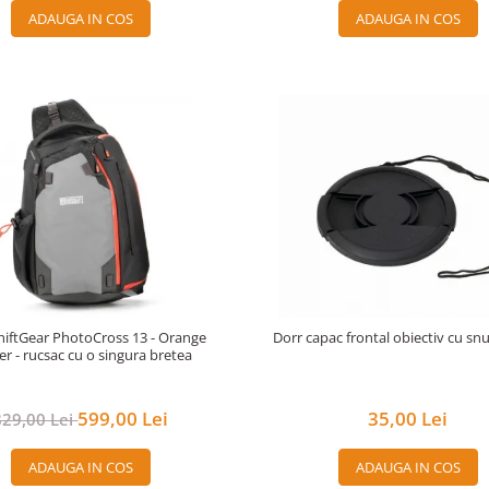
ADAUGA IN COS
ADAUGA IN COS
iftGear PhotoCross 13 - Orange
Dorr capac frontal obiectiv cu s
r - rucsac cu o singura bretea
599,00 Lei
35,00 Lei
829,00 Lei
ADAUGA IN COS
ADAUGA IN COS