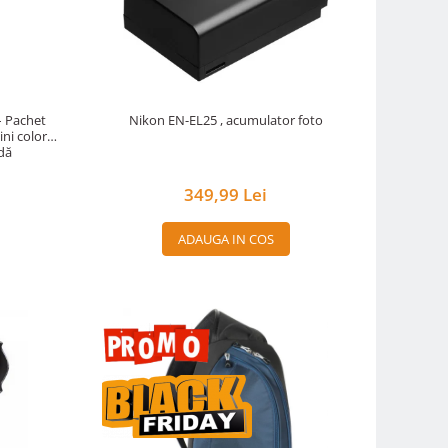
 – Pachet
Nikon EN-EL25 , acumulator foto
ini color
idă
349,99 Lei
ADAUGA IN COS