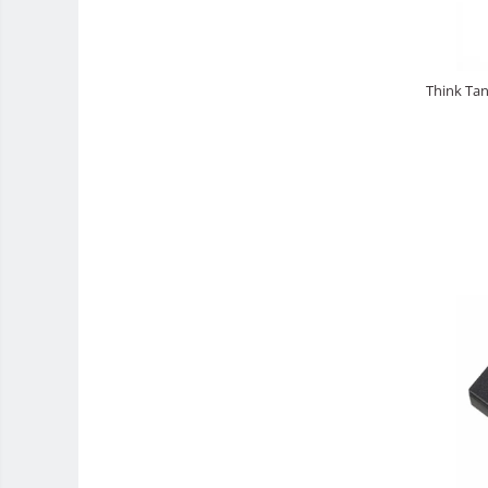
Adaptoare stativ port umbrela si
blitz TTL
Comander TTL
Think Ta
Cabluri TTL
Cabluri si Patine Sincron
Alimentare auxiliara blitz
Protectie patina apa, ploaie
Bounce-uri, Softbox-uri
Ring-Flash Adaptor
Bracket-uri si suporti
Huse protectie blitz extern
Huse protectie filtre gel
Carduri memorie, Cititoare
Carduri memorie
Cititoare carduri