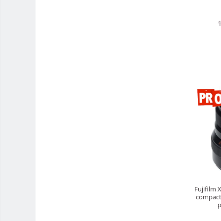
Rucsacuri Foto
Only One Shoulder - SlingShot
Tocuri si huse protectie aparate
Hamuri si Centuri foto
Curele Aparat - Umar
Genti Laptop si iPad
Hand Strap / Grip
Troller
Accesorii genti si trollere
Solid-State Drive (SSD)
Video / Camere si accesorii
Camere video profesionale
Camere Video Cinematice
Fujifilm
compact,
Camere video de actiune
p
Accesorii camere video de actiune