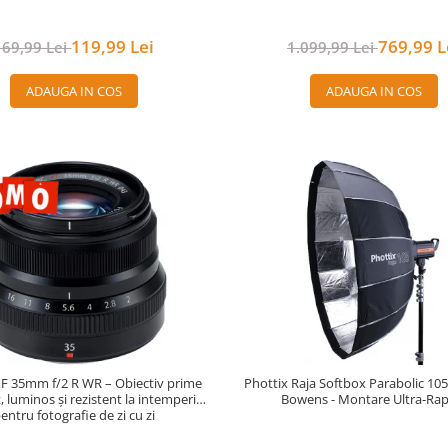
119,99 Lei
769,99 L
169,99 Lei
1.099,99 Lei
ADAUGA IN COS
ADAUGA IN COS
 XF 35mm f/2 R WR – Obiectiv prime
Phottix Raja Softbox Parabolic 10
 luminos și rezistent la intemperii
Bowens - Montare Ultra-Rap
entru fotografie de zi cu zi