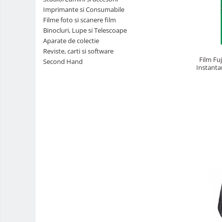
Imprimante si Consumabile
Teleconvertoare
Filme foto si scanere film
Adaptoare montura / baioneta
Binocluri, Lupe si Telescoape
Aparate de colectie
Capace obiectiv si camera
Reviste, carti si software
Inele Macro
Film Fu
Second Hand
Instanta
Filtre foto
Filtre Filet
Filtre tip Cokin
Filtre White Balance
Accesorii filtre
Convertoare pe filet foto video
Inele reductii obiective
Curatare si intretinere
Blitz-uri TTL - Dedicate
Compatibil Sony
Blitz-uri circulare (Macro)