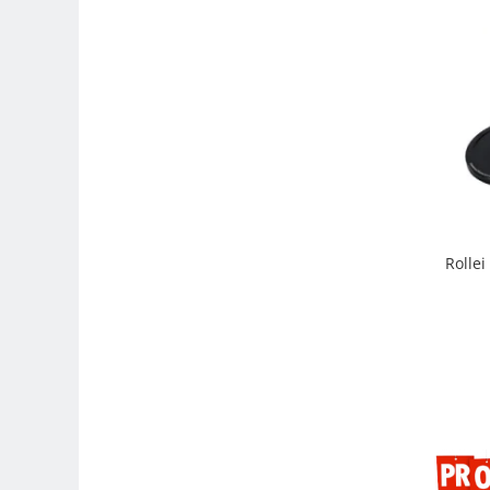
Genti foto
Genti Holster TopLoader
Genti, Troller Video
Rucsacuri Foto
Only One Shoulder - SlingShot
Tocuri si huse protectie aparate
Hamuri si Centuri foto
Curele Aparat - Umar
Rolle
Genti Laptop si iPad
Hand Strap / Grip
Troller
Accesorii genti si trollere
Solid-State Drive (SSD)
Video / Camere si accesorii
Camere video profesionale