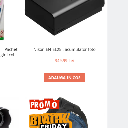
m – Pachet
Nikon EN-EL25 , acumulator foto
gini color
pidă
349,99 Lei
ADAUGA IN COS