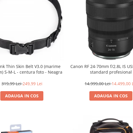
nk Thin Skin Belt V3.0 (marime
Canon RF 24-70mm f/2.8L IS U
) S-M-L - centura foto - Neagra
standard profesional
319,99 Lei
249,99 Lei
14.999,00 Lei
14.499,00 
ADAUGA IN COS
ADAUGA IN COS