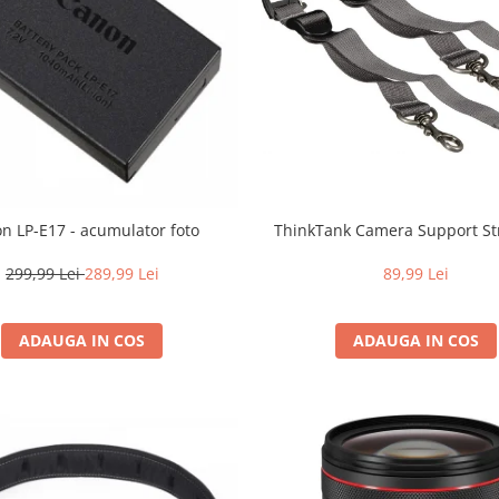
n LP-E17 - acumulator foto
ThinkTank Camera Support St
299,99 Lei
289,99 Lei
89,99 Lei
ADAUGA IN COS
ADAUGA IN COS