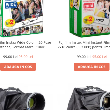
film Instax Wide Color – 20 Poze
Fujifilm Instax Mini Instant Fil
ntanee, Format Mare, Culori
2x10 cadre (ISO 800) pentru ima
Vibrante
vibrante și developare ra
99,00 Lei
95,00 Lei
99,00 Lei
95,00 Lei
ADAUGA IN COS
ADAUGA IN COS