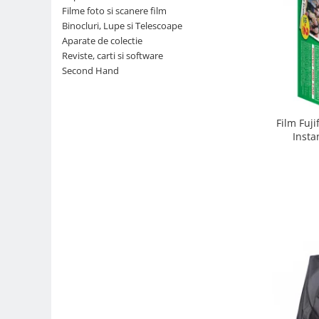
Filme foto si scanere film
Parasolare
Binocluri, Lupe si Telescoape
Teleconvertoare
Aparate de colectie
Reviste, carti si software
Adaptoare montura / baioneta
Second Hand
Capace obiectiv si camera
Inele Macro
Film Fuji
Filtre foto
Insta
Filtre Filet
Filtre tip Cokin
Filtre White Balance
Accesorii filtre
Convertoare pe filet foto video
Inele reductii obiective
Curatare si intretinere
Blitz-uri externe
Blitz-uri TTL - Dedicate