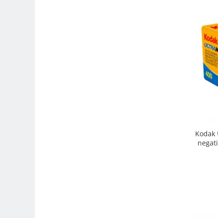
Trepiede si monopiede
Trepiede foto
Trepiede video
Trepied / Monopied Carbon
Trepiede pentru compacte /
webcam-uri
Monopiede foto/video
Cap trepied si monopied
Carucioare trepied (Dolly)
Kodak 
Placute cap trepied
negati
Huse trepied / stativ lumini
Sina Focus pentru Macro
Accesorii trepiede si monopiede
Selfie Stick
Studio/Lumini si accesorii