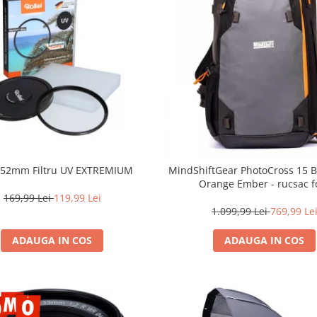
i 52mm Filtru UV EXTREMIUM
MindShiftGear PhotoCross 15 B
Orange Ember - rucsac f
169,99 Lei
119,99 Lei
1.099,99 Lei
769,99 Le
ADAUGA IN COS
ADAUGA IN COS