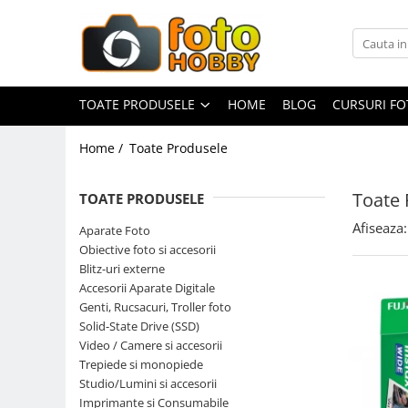
Toate Produsele
Aparate Foto
TOATE PRODUSELE
HOME
BLOG
CURSURI F
Aparate Foto Mirrorless
Home /
Toate Produsele
Aparate Foto DSLR
Aparate Foto Compacte
Toate 
TOATE PRODUSELE
Aparate foto instant
Afiseaza:
Aparate Foto
Aparate foto pe film
Obiective foto si accesorii
Cursuri foto
Blitz-uri externe
Accesorii Aparate Digitale
Obiective foto si accesorii
Genti, Rucsacuri, Troller foto
Obiective Mirorless
Solid-State Drive (SSD)
Obiective DSLR
Video / Camere si accesorii
Trepiede si monopiede
Huse si tocuri protectie obiective
Studio/Lumini si accesorii
Obiective Cinematice
Imprimante si Consumabile