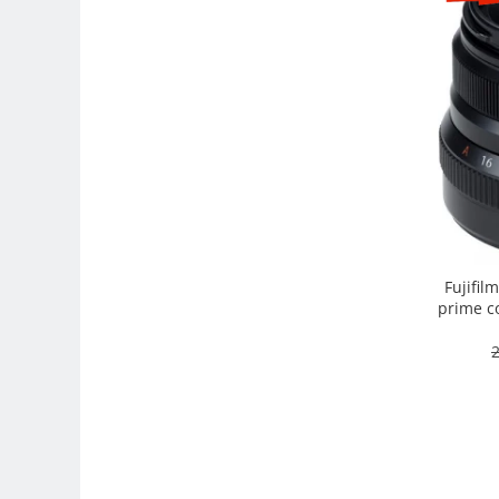
Camere Video Cinematice
Camere video de actiune
Accesorii camere video de actiune
Accesorii drone
Acumulatori camere video
Lampi video
Stabilizatoare (Gimbal) / Steady
Cam
Huse Protectie / Ploaie camere
Fujifil
video
prime co
intemper
Accesorii diverse pt camere video
2
Camere Video Cinematice
Drone
Slider
Camere Video Compacte