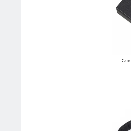
Carduri memorie, Cititoare
Carduri memorie
Cititoare carduri
Huse protectie card memorie
Grip-uri
Telecomenzi
LCD protectie
Cano
Recordere audio digitale
Acumulatori si baterii
Acumulatori Foto
Acumulatori AA/AAA (R6/R3)) si
incarcatoare
Baterii
Incarcatoare acumulatori Foto-
Video
Huse protectie acumulatori foto
Tablete grafice