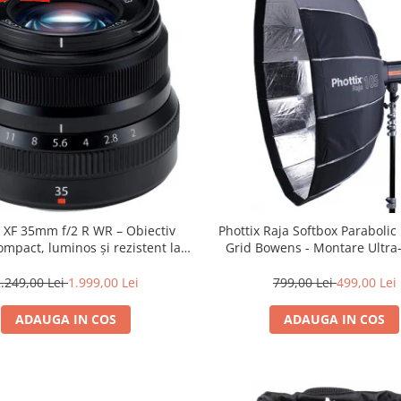
m XF 35mm f/2 R WR – Obiectiv
Phottix Raja Softbox Paraboli
mpact, luminos și rezistent la
Grid Bowens - Montare Ultra
ii pentru fotografie de zi cu zi
.249,00 Lei
1.999,00 Lei
799,00 Lei
499,00 Lei
ADAUGA IN COS
ADAUGA IN COS