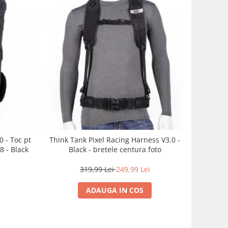
 - Toc pt
Think Tank Pixel Racing Harness V3.0 -
8 - Black
Black - bretele centura foto
319,99 Lei
249,99 Lei
ADAUGA IN COS