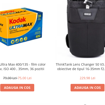
Ultra Max 400/135 - film color
ThinkTank Lens Changer 50 V3.0
v, ISO 400 , 35mm, 36 pozitii
obiective de tipul 16-35mm f2.
79,00 Lei
75,00 Lei
229,98 Lei
ADAUGA IN COS
ADAUGA IN COS