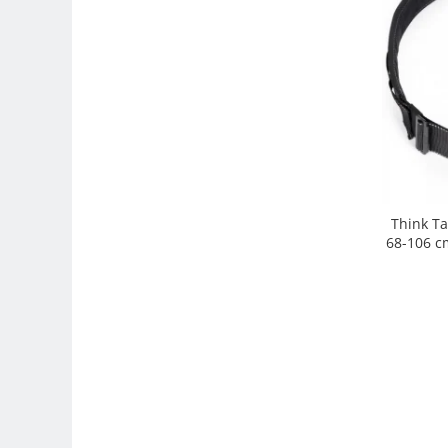
Adaptoare pentru convertoare sau
filtre
Alimentatoare 220V
Cabluri
Carcase de tip Cage, pentru
integrare in sisteme video
complexe
Curatare Senzor
Huse de ploaie
Think Ta
68-106 cm
Microfoane / Reportofoane
Nivela patina
Ocular
Transmitator de fisiere fara fir
Vizor
Accesorii diverse
Genti, Rucsacuri, Troller foto