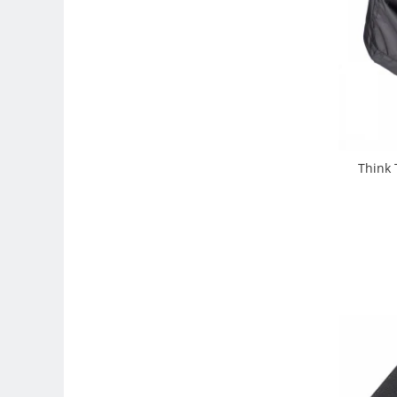
Compatibil Sony
Blitz-uri circulare (Macro)
Adaptoare stativ port umbrela si
blitz TTL
Comander TTL
Cabluri TTL
Cabluri si Patine Sincron
Think 
Alimentare auxiliara blitz
Protectie patina apa, ploaie
Bounce-uri, Softbox-uri
Ring-Flash Adaptor
Bracket-uri si suporti
Huse protectie blitz extern
Huse protectie filtre gel
Accesorii Aparate Digitale