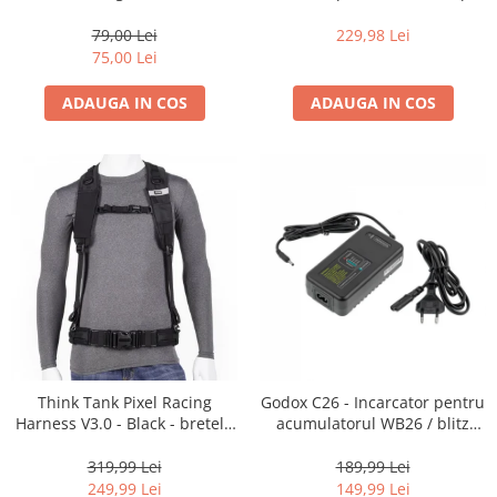
35mm, 36 pozitii
16-35mm f2.8 - Black
79,00 Lei
229,98 Lei
75,00 Lei
ADAUGA IN COS
ADAUGA IN COS
Think Tank Pixel Racing
Godox C26 - Incarcator pentru
Harness V3.0 - Black - bretele
acumulatorul WB26 / blitz
centura foto
AD600Pro
319,99 Lei
189,99 Lei
249,99 Lei
149,99 Lei