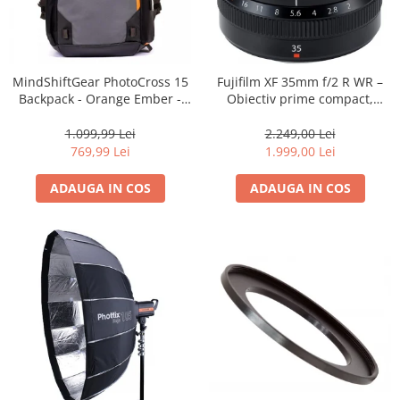
MindShiftGear PhotoCross 15
Fujifilm XF 35mm f/2 R WR –
Backpack - Orange Ember -
Obiectiv prime compact,
rucsac foto
luminos și rezistent la
intemperii pentru fotografie
1.099,99 Lei
2.249,00 Lei
de zi cu zi
769,99 Lei
1.999,00 Lei
ADAUGA IN COS
ADAUGA IN COS