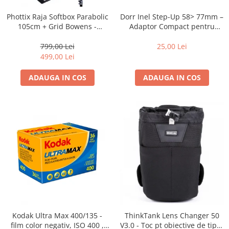
Dorr Inel Step-Up 58> 77mm –
Phottix Raja Softbox Parabolic
Adaptor Compact pentru
105cm + Grid Bowens -
Montarea Filtrelor
Montare Ultra-Rapidă
25,00 Lei
799,00 Lei
499,00 Lei
ADAUGA IN COS
ADAUGA IN COS
Kodak Ultra Max 400/135 -
ThinkTank Lens Changer 50
film color negativ, ISO 400 ,
V3.0 - Toc pt obiective de tipul