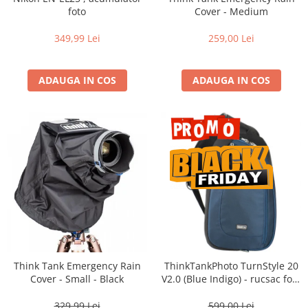
Vizor
foto
Cover - Medium
Accesorii diverse
349,99 Lei
259,00 Lei
ADAUGA IN COS
ADAUGA IN COS
Think Tank Emergency Rain
ThinkTankPhoto TurnStyle 20
Cover - Small - Black
V2.0 (Blue Indigo) - rucsac foto
cu o singura bretea
329,99 Lei
599,00 Lei