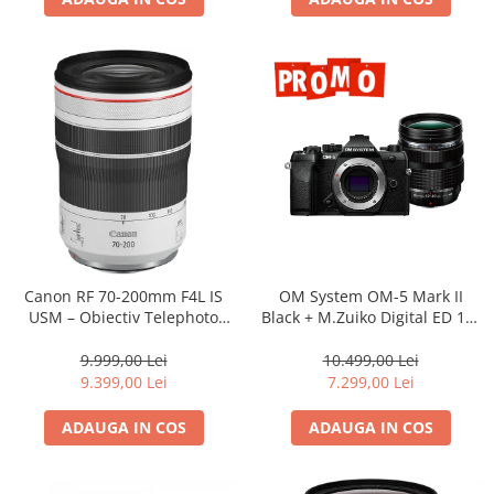
Canon RF 70-200mm F4L IS
OM System OM-5 Mark II
USM – Obiectiv Telephoto
Black + M.Zuiko Digital ED 12-
Profesional Mirrorless
40mm F2.8 PRO II Lens Kit –
camera mirrorless Micro Four
9.999,00 Lei
10.499,00 Lei
Thirds 20.4MP
9.399,00 Lei
7.299,00 Lei
ADAUGA IN COS
ADAUGA IN COS