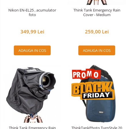
Nivela patina
Nikon EN-EL25 , acumulator
Think Tank Emergency Rain
foto
Cover - Medium
Ocular
Transmitator de fisiere fara fir
349,99 Lei
259,00 Lei
Vizor
Accesorii diverse
ADAUGA IN COS
ADAUGA IN COS
Think Tank Emergency Rain
ThinkTankPhoto TurnStyle 20