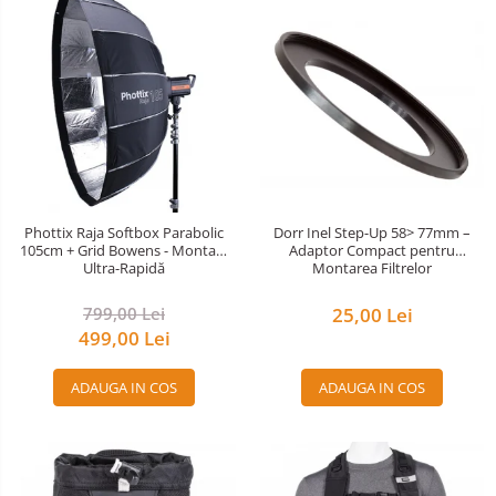
Phottix Raja Softbox Parabolic
Dorr Inel Step-Up 58> 77mm –
105cm + Grid Bowens - Montare
Adaptor Compact pentru
Ultra-Rapidă
Montarea Filtrelor
799,00 Lei
25,00 Lei
499,00 Lei
ADAUGA IN COS
ADAUGA IN COS