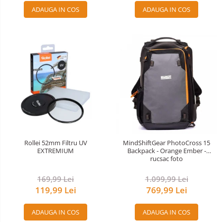
ADAUGA IN COS
ADAUGA IN COS
Rollei 52mm Filtru UV
MindShiftGear PhotoCross 15
EXTREMIUM
Backpack - Orange Ember -
rucsac foto
169,99 Lei
1.099,99 Lei
119,99 Lei
769,99 Lei
ADAUGA IN COS
ADAUGA IN COS