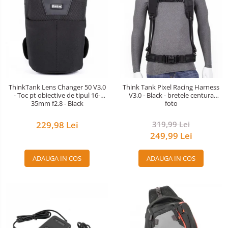
ThinkTank Lens Changer 50 V3.0
Think Tank Pixel Racing Harness
- Toc pt obiective de tipul 16-
V3.0 - Black - bretele centura
35mm f2.8 - Black
foto
229,98 Lei
319,99 Lei
249,99 Lei
ADAUGA IN COS
ADAUGA IN COS