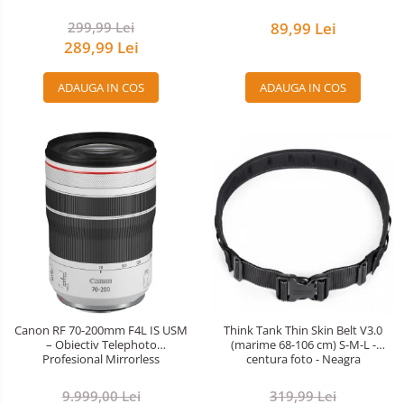
299,99 Lei
89,99 Lei
289,99 Lei
ADAUGA IN COS
ADAUGA IN COS
Canon RF 70-200mm F4L IS USM
Think Tank Thin Skin Belt V3.0
– Obiectiv Telephoto
(marime 68-106 cm) S-M-L -
Profesional Mirrorless
centura foto - Neagra
9.999,00 Lei
319,99 Lei