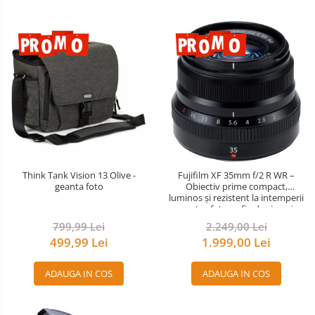
Think Tank Vision 13 Olive -
Fujifilm XF 35mm f/2 R WR –
geanta foto
Obiectiv prime compact,
luminos și rezistent la intemperii
pentru fotografie de zi cu zi
799,99 Lei
2.249,00 Lei
499,99 Lei
1.999,00 Lei
ADAUGA IN COS
ADAUGA IN COS