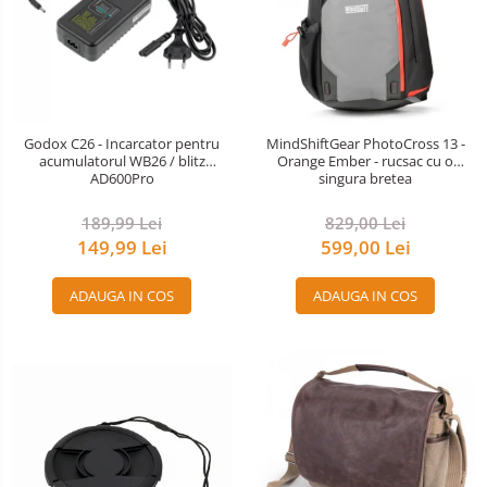
Godox C26 - Incarcator pentru
MindShiftGear PhotoCross 13 -
acumulatorul WB26 / blitz
Orange Ember - rucsac cu o
AD600Pro
singura bretea
189,99 Lei
829,00 Lei
149,99 Lei
599,00 Lei
ADAUGA IN COS
ADAUGA IN COS