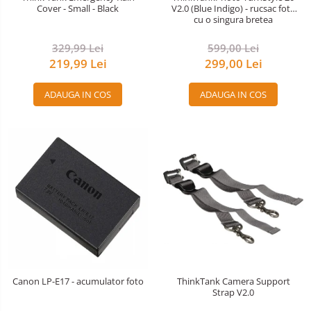
Cover - Small - Black
V2.0 (Blue Indigo) - rucsac foto
cu o singura bretea
329,99 Lei
599,00 Lei
219,99 Lei
299,00 Lei
ADAUGA IN COS
ADAUGA IN COS
Canon LP-E17 - acumulator foto
ThinkTank Camera Support
Strap V2.0