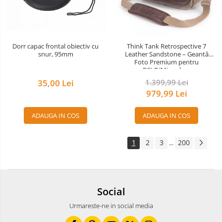
Dorr capac frontal obiectiv cu
Think Tank Retrospective 7
snur, 95mm
Leather Sandstone – Geantă
Foto Premium pentru
DSLR/Mirrorless
35,00 Lei
1.399,99 Lei
979,99 Lei
ADAUGA IN COS
ADAUGA IN COS
1
2
3
200
...
Social
Urmareste-ne in social media