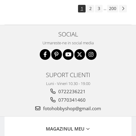
Aparate foto de colectie , cu vizare
1
2
3
200
...
laterala
Aparate foto de colectie TLR -
Biobiective
SOCIAL
Aparate foto de colectie , Stereo
Urmareste-ne in social media
Aparate foto de colectie -
Miniaturi
Accesorii pt. aparate foto de
colectie
SUPORT CLIENTI
Aparate de colectie de tip Box-
Camera
Luni - Vineri 10.30 - 19.00
0722236221
Reviste, carti si software
Second Hand
0770341460
Aparate foto SECOND HAND
fotohobbyshop@gmail.com
Aparate foto Mirrorless (SH)
Aparate foto DSLR (SH)
MAGAZINUL MEU
Aparate foto SLR (pe film) (SH)