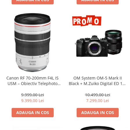
Adaptoare pentru convertoare sau
filtre
Alimentatoare 220V
Cabluri
Carcase de tip Cage, pentru
integrare in sisteme video
complexe
Curatare Senzor
Huse de ploaie
Microfoane / Reportofoane
Canon RF 70-200mm F4L IS
OM System OM-5 Mark II
Nivela patina
USM – Obiectiv Telephoto
Black + M.Zuiko Digital ED 12-
Profesional Mirrorless
40mm F2.8 PRO II Lens Kit –
Ocular
camera mirrorless Micro Four
9.999,00 Lei
10.499,00 Lei
Thirds 20.4MP
Transmitator de fisiere fara fir
9.399,00 Lei
7.299,00 Lei
Vizor
ADAUGA IN COS
ADAUGA IN COS
Accesorii diverse
Genti, Rucsacuri, Troller foto