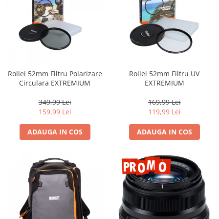
Camere Video Cinematice
Camere video de actiune
Accesorii camere video de actiune
Accesorii drone
Acumulatori camere video
Rollei 52mm Filtru Polarizare
Rollei 52mm Filtru UV
Circulara EXTREMIUM
EXTREMIUM
Lampi video
Stabilizatoare (Gimbal) / Steady
349,99 Lei
169,99 Lei
Cam
159,99 Lei
119,99 Lei
Huse Protectie / Ploaie camere
ADAUGA IN COS
ADAUGA IN COS
video
Accesorii diverse pt camere video
Camere Video Cinematice
Drone
Slider
Camere Video Compacte