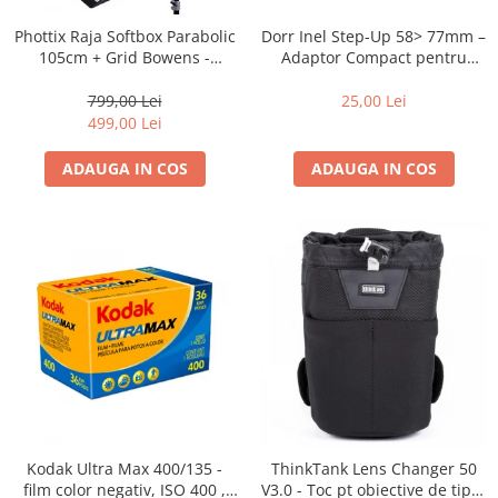
Blitz-uri studio
Dorr Inel Step-Up 58> 77mm –
Phottix Raja Softbox Parabolic
Blitz-uri mobile, cu acumulatori
Adaptor Compact pentru
105cm + Grid Bowens -
Montarea Filtrelor
Montare Ultra-Rapidă
Softbox-uri
25,00 Lei
799,00 Lei
Accesorii Blitz-uri studio
499,00 Lei
Lampi lumina continua
ADAUGA IN COS
ADAUGA IN COS
Stative/boom-uri pentru lumini
Cleme blitz fasung lumina, spigoti
Fundaluri
Suporti pentru fundaluri
Blende
Umbrele
Corturi si mese pt. fotografia de
produs
Declansatoare Radio si Infrarosu
Kodak Ultra Max 400/135 -
ThinkTank Lens Changer 50
Huse si genti pentru studio
film color negativ, ISO 400 ,
V3.0 - Toc pt obiective de tipul