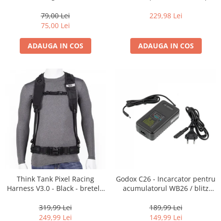
35mm, 36 pozitii
16-35mm f2.8 - Black
Becuri si lampa blitz studio
79,00 Lei
229,98 Lei
Suruburi si piulite, adaptoare de
75,00 Lei
trecere
ADAUGA IN COS
ADAUGA IN COS
Calibrare expunere
Imprimante si Consumabile
Cartuse si cerneluri
Imprimante
Scannere Documente
Hartie foto
Filme foto si scanere film
Materiale foto alb-negru
Aparate foto unica folosinta
Think Tank Pixel Racing
Godox C26 - Incarcator pentru
Filme instant FUJI INSTAX
Harness V3.0 - Black - bretele
acumulatorul WB26 / blitz
Chimicale developare film alb-
centura foto
AD600Pro
negru
319,99 Lei
189,99 Lei
249,99 Lei
149,99 Lei