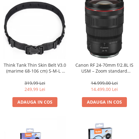
Genti foto
Genti Holster TopLoader
Genti, Troller Video
Rucsacuri Foto
Only One Shoulder - SlingShot
Tocuri si huse protectie aparate
Hamuri si Centuri foto
Think Tank Thin Skin Belt V3.0
Canon RF 24-70mm f/2.8L IS
(marime 68-106 cm) S-M-L -
USM – Zoom standard
Curele Aparat - Umar
centura foto - Neagra
profesional
Genti Laptop si iPad
319,99 Lei
14.999,00 Lei
249,99 Lei
14.499,00 Lei
Hand Strap / Grip
Troller
ADAUGA IN COS
ADAUGA IN COS
Accesorii genti si trollere
Solid-State Drive (SSD)
Video / Camere si accesorii
Camere video profesionale