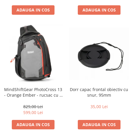
diapozitive 35mm color
diapozitive late 120mm color
ADAUGA IN COS
ADAUGA IN COS
negative 35mm alb-negru
negative 35mm color
negative late 120mm alb-negru
negative late 120mm color
Scanere Film
Binocluri, Lupe si Telescoape
Binocluri
Lunete
Dorr capac frontal obiectiv cu
MindShiftGear PhotoCross 13
Accesorii pentru Lunete si
snur, 95mm
- Orange Ember - rucsac cu o
Telescoape
singura bretea
Aparate de colectie
35,00 Lei
829,00 Lei
599,00 Lei
Aparate foto de colectie reflex,
format 24x36mm
ADAUGA IN COS
ADAUGA IN COS
Aparate foto de colectie, cu burduf