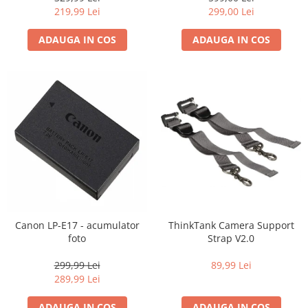
Carduri memorie, Cititoare
219,99 Lei
299,00 Lei
Carduri memorie
ADAUGA IN COS
ADAUGA IN COS
Cititoare carduri
Huse protectie card memorie
Grip-uri
Telecomenzi
LCD protectie
Recordere audio digitale
Acumulatori si baterii
Acumulatori Foto
Acumulatori AA/AAA (R6/R3)) si
incarcatoare
Canon LP-E17 - acumulator
ThinkTank Camera Support
Baterii
foto
Strap V2.0
Incarcatoare acumulatori Foto-
299,99 Lei
89,99 Lei
Video
289,99 Lei
Huse protectie acumulatori foto
Tablete grafice
ADAUGA IN COS
ADAUGA IN COS