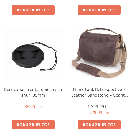
ADAUGA IN COS
ADAUGA IN COS
Dorr capac frontal obiectiv cu
Think Tank Retrospective 7
snur, 95mm
Leather Sandstone – Geantă
Foto Premium pentru
DSLR/Mirrorless
35,00 Lei
1.399,99 Lei
979,99 Lei
ADAUGA IN COS
ADAUGA IN COS