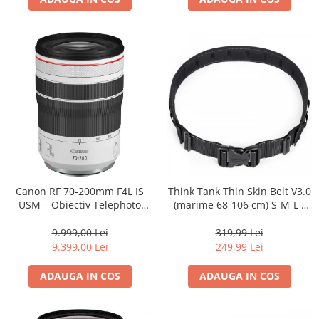
Canon RF 70-200mm F4L IS
Think Tank Thin Skin Belt V3.0
USM – Obiectiv Telephoto
(marime 68-106 cm) S-M-L -
Profesional Mirrorless
centura foto - Neagra
9.999,00 Lei
319,99 Lei
9.399,00 Lei
249,99 Lei
ADAUGA IN COS
ADAUGA IN COS