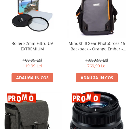
Rollei 52mm Filtru UV
MindShiftGear PhotoCross 15
EXTREMIUM
Backpack - Orange Ember -
rucsac foto
169,99 Lei
1.099,99 Lei
119,99 Lei
769,99 Lei
ADAUGA IN COS
ADAUGA IN COS