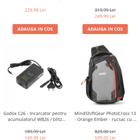
16-35mm f2.8 - Black
centura foto
229,98 Lei
319,99 Lei
249,99 Lei
ADAUGA IN COS
ADAUGA IN COS
Godox C26 - Incarcator pentru
MindShiftGear PhotoCross 13
acumulatorul WB26 / blitz
- Orange Ember - rucsac cu o
AD600Pro
singura bretea
189,99 Lei
829,00 Lei
149,99 Lei
599,00 Lei