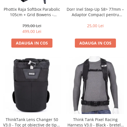
Dorr Inel Step-Up 58> 77mm –
Phottix Raja Softbox Parabolic
Adaptor Compact pentru
105cm + Grid Bowens -
Montarea Filtrelor
Montare Ultra-Rapidă
25,00 Lei
799,00 Lei
499,00 Lei
ADAUGA IN COS
ADAUGA IN COS
ThinkTank Lens Changer 50
Think Tank Pixel Racing
V3.0 - Toc pt obiective de tipul
Harness V3.0 - Black - bretele