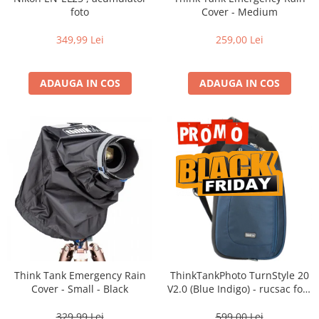
Vizor
foto
Cover - Medium
Accesorii diverse
349,99 Lei
259,00 Lei
ADAUGA IN COS
ADAUGA IN COS
Think Tank Emergency Rain
ThinkTankPhoto TurnStyle 20
Cover - Small - Black
V2.0 (Blue Indigo) - rucsac foto
cu o singura bretea
329,99 Lei
599,00 Lei