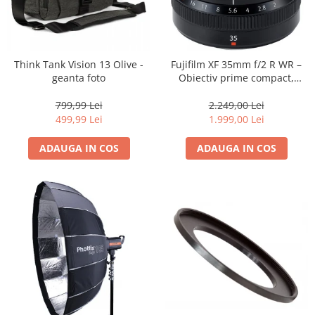
Think Tank Vision 13 Olive -
Fujifilm XF 35mm f/2 R WR –
geanta foto
Obiectiv prime compact,
luminos și rezistent la
intemperii pentru fotografie
799,99 Lei
2.249,00 Lei
de zi cu zi
499,99 Lei
1.999,00 Lei
ADAUGA IN COS
ADAUGA IN COS