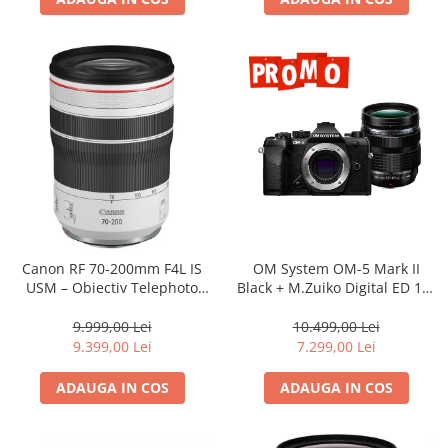
Adaptoare pentru convertoare sau
filtre
Alimentatoare 220V
Cabluri
Carcase de tip Cage, pentru
integrare in sisteme video
complexe
Curatare Senzor
Huse de ploaie
Microfoane / Reportofoane
Canon RF 70-200mm F4L IS
OM System OM-5 Mark II
Nivela patina
USM – Obiectiv Telephoto
Black + M.Zuiko Digital ED 12-
Profesional Mirrorless
40mm F2.8 PRO II Lens Kit –
Ocular
camera mirrorless Micro Four
9.999,00 Lei
10.499,00 Lei
Thirds 20.4MP
Transmitator de fisiere fara fir
9.399,00 Lei
7.299,00 Lei
Vizor
ADAUGA IN COS
ADAUGA IN COS
Accesorii diverse
Genti, Rucsacuri, Troller foto