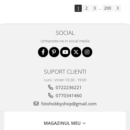
Aparate foto de colectie , cu vizare
1
2
3
200
...
laterala
Aparate foto de colectie TLR -
Biobiective
SOCIAL
Aparate foto de colectie , Stereo
Urmareste-ne in social media
Aparate foto de colectie -
Miniaturi
Accesorii pt. aparate foto de
colectie
SUPORT CLIENTI
Aparate de colectie de tip Box-
Camera
Luni - Vineri 10.30 - 19.00
0722236221
Reviste, carti si software
Second Hand
0770341460
Aparate foto SECOND HAND
fotohobbyshop@gmail.com
Aparate foto Mirrorless (SH)
Aparate foto DSLR (SH)
MAGAZINUL MEU
Aparate foto SLR (pe film) (SH)