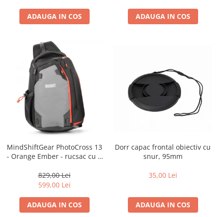
diapozitive 35mm color
diapozitive late 120mm color
ADAUGA IN COS
ADAUGA IN COS
negative 35mm alb-negru
negative 35mm color
negative late 120mm alb-negru
negative late 120mm color
Scanere Film
Binocluri, Lupe si Telescoape
Binocluri
Lunete
Dorr capac frontal obiectiv cu
MindShiftGear PhotoCross 13
Accesorii pentru Lunete si
snur, 95mm
- Orange Ember - rucsac cu o
Telescoape
singura bretea
Aparate de colectie
35,00 Lei
829,00 Lei
599,00 Lei
Aparate foto de colectie reflex,
format 24x36mm
ADAUGA IN COS
ADAUGA IN COS
Aparate foto de colectie, cu burduf