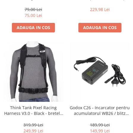
35mm, 36 pozitii
16-35mm f2.8 - Black
Becuri si lampa blitz studio
79,00 Lei
229,98 Lei
Suruburi si piulite, adaptoare de
75,00 Lei
trecere
ADAUGA IN COS
ADAUGA IN COS
Calibrare expunere
Imprimante si Consumabile
Cartuse si cerneluri
Imprimante
Scannere Documente
Hartie foto
Filme foto si scanere film
Materiale foto alb-negru
Aparate foto unica folosinta
Think Tank Pixel Racing
Godox C26 - Incarcator pentru
Filme instant FUJI INSTAX
Harness V3.0 - Black - bretele
acumulatorul WB26 / blitz
Chimicale developare film alb-
centura foto
AD600Pro
negru
319,99 Lei
189,99 Lei
249,99 Lei
149,99 Lei