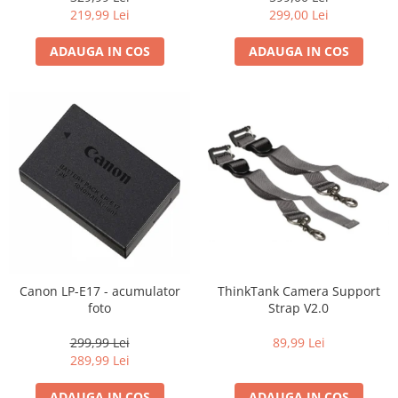
Carduri memorie, Cititoare
219,99 Lei
299,00 Lei
Carduri memorie
ADAUGA IN COS
ADAUGA IN COS
Cititoare carduri
Huse protectie card memorie
Grip-uri
Telecomenzi
LCD protectie
Recordere audio digitale
Acumulatori si baterii
Acumulatori Foto
Acumulatori AA/AAA (R6/R3)) si
incarcatoare
Canon LP-E17 - acumulator
ThinkTank Camera Support
Baterii
foto
Strap V2.0
Incarcatoare acumulatori Foto-
299,99 Lei
89,99 Lei
Video
289,99 Lei
Huse protectie acumulatori foto
Tablete grafice
ADAUGA IN COS
ADAUGA IN COS