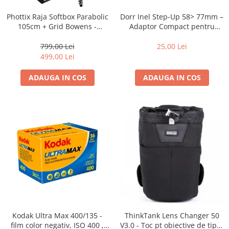
Blitz-uri studio
Dorr Inel Step-Up 58> 77mm –
Phottix Raja Softbox Parabolic
Blitz-uri mobile, cu acumulatori
Adaptor Compact pentru
105cm + Grid Bowens -
Montarea Filtrelor
Montare Ultra-Rapidă
Softbox-uri
25,00 Lei
799,00 Lei
Accesorii Blitz-uri studio
499,00 Lei
Lampi lumina continua
ADAUGA IN COS
ADAUGA IN COS
Stative/boom-uri pentru lumini
Cleme blitz fasung lumina, spigoti
Fundaluri
Suporti pentru fundaluri
Blende
Umbrele
Corturi si mese pt. fotografia de
produs
Declansatoare Radio si Infrarosu
Kodak Ultra Max 400/135 -
ThinkTank Lens Changer 50
Huse si genti pentru studio
film color negativ, ISO 400 ,
V3.0 - Toc pt obiective de tipul