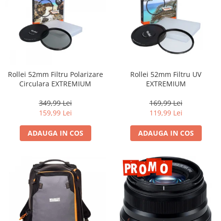
Camere Video Cinematice
Camere video de actiune
Accesorii camere video de actiune
Accesorii drone
Acumulatori camere video
Rollei 52mm Filtru Polarizare
Rollei 52mm Filtru UV
Circulara EXTREMIUM
EXTREMIUM
Lampi video
Stabilizatoare (Gimbal) / Steady
349,99 Lei
169,99 Lei
Cam
159,99 Lei
119,99 Lei
Huse Protectie / Ploaie camere
ADAUGA IN COS
ADAUGA IN COS
video
Accesorii diverse pt camere video
Camere Video Cinematice
Drone
Slider
Camere Video Compacte