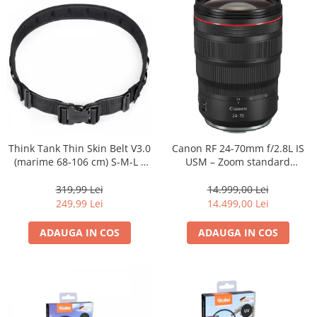
Genti foto
Genti Holster TopLoader
Genti, Troller Video
Rucsacuri Foto
Only One Shoulder - SlingShot
Tocuri si huse protectie aparate
Hamuri si Centuri foto
Think Tank Thin Skin Belt V3.0
Canon RF 24-70mm f/2.8L IS
(marime 68-106 cm) S-M-L -
USM – Zoom standard
Curele Aparat - Umar
centura foto - Neagra
profesional
Genti Laptop si iPad
319,99 Lei
14.999,00 Lei
249,99 Lei
14.499,00 Lei
Hand Strap / Grip
Troller
ADAUGA IN COS
ADAUGA IN COS
Accesorii genti si trollere
Solid-State Drive (SSD)
Video / Camere si accesorii
Camere video profesionale