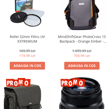
Rollei 52mm Filtru UV
MindShiftGear PhotoCross 15
EXTREMIUM
Backpack - Orange Ember -
rucsac foto
169,99 Lei
1.099,99 Lei
119,99 Lei
769,99 Lei
ADAUGA IN COS
ADAUGA IN COS