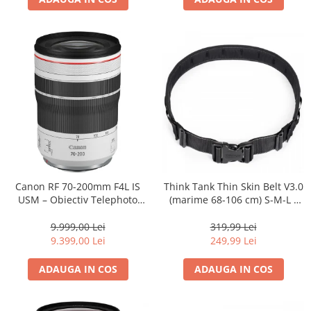
Canon RF 70-200mm F4L IS
Think Tank Thin Skin Belt V3.0
USM – Obiectiv Telephoto
(marime 68-106 cm) S-M-L -
Profesional Mirrorless
centura foto - Neagra
9.999,00 Lei
319,99 Lei
9.399,00 Lei
249,99 Lei
ADAUGA IN COS
ADAUGA IN COS