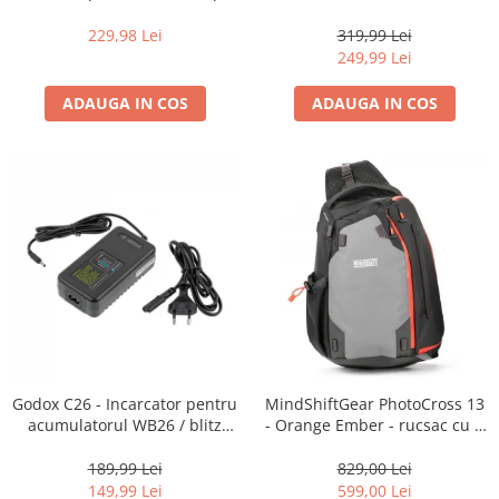
16-35mm f2.8 - Black
centura foto
229,98 Lei
319,99 Lei
249,99 Lei
ADAUGA IN COS
ADAUGA IN COS
Godox C26 - Incarcator pentru
MindShiftGear PhotoCross 13
acumulatorul WB26 / blitz
- Orange Ember - rucsac cu o
AD600Pro
singura bretea
189,99 Lei
829,00 Lei
149,99 Lei
599,00 Lei