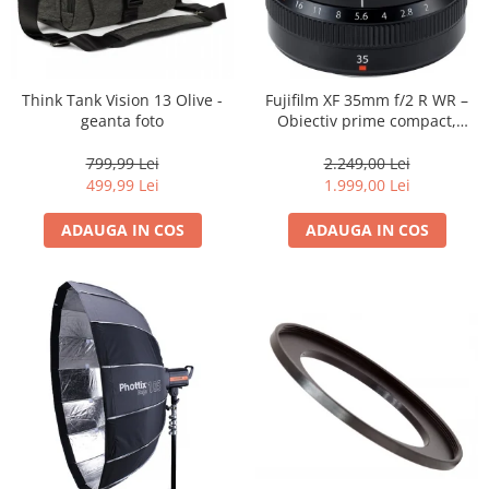
Think Tank Vision 13 Olive -
Fujifilm XF 35mm f/2 R WR –
geanta foto
Obiectiv prime compact,
luminos și rezistent la
intemperii pentru fotografie
799,99 Lei
2.249,00 Lei
de zi cu zi
499,99 Lei
1.999,00 Lei
ADAUGA IN COS
ADAUGA IN COS