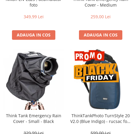
Vizor
foto
Cover - Medium
Accesorii diverse
349,99 Lei
259,00 Lei
ADAUGA IN COS
ADAUGA IN COS
Think Tank Emergency Rain
ThinkTankPhoto TurnStyle 20
Cover - Small - Black
V2.0 (Blue Indigo) - rucsac foto
cu o singura bretea
329,99 Lei
599,00 Lei