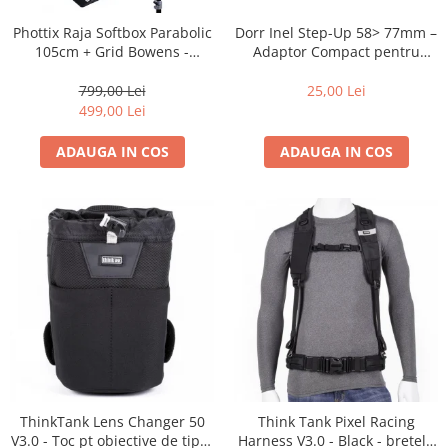
Dorr Inel Step-Up 58> 77mm –
Phottix Raja Softbox Parabolic
Adaptor Compact pentru
105cm + Grid Bowens -
Montarea Filtrelor
Montare Ultra-Rapidă
25,00 Lei
799,00 Lei
499,00 Lei
ADAUGA IN COS
ADAUGA IN COS
ThinkTank Lens Changer 50
Think Tank Pixel Racing
V3.0 - Toc pt obiective de tipul
Harness V3.0 - Black - bretele