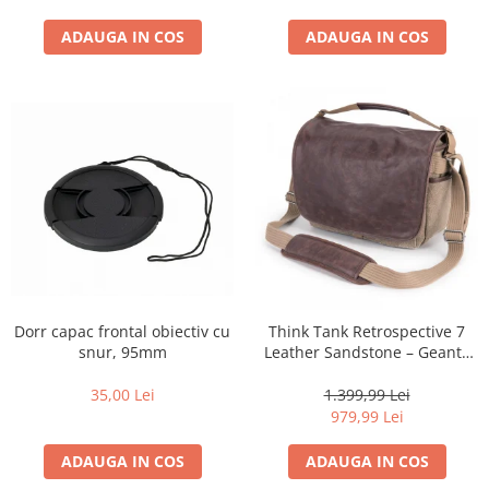
ADAUGA IN COS
ADAUGA IN COS
Dorr capac frontal obiectiv cu
Think Tank Retrospective 7
snur, 95mm
Leather Sandstone – Geantă
Foto Premium pentru
DSLR/Mirrorless
35,00 Lei
1.399,99 Lei
979,99 Lei
ADAUGA IN COS
ADAUGA IN COS