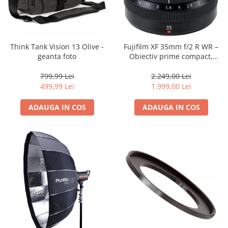
Think Tank Vision 13 Olive -
Fujifilm XF 35mm f/2 R WR –
geanta foto
Obiectiv prime compact,
luminos și rezistent la
intemperii pentru fotografie
799,99 Lei
2.249,00 Lei
de zi cu zi
499,99 Lei
1.999,00 Lei
ADAUGA IN COS
ADAUGA IN COS