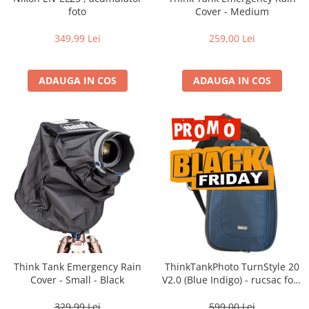
Vizor
foto
Cover - Medium
Accesorii diverse
349,99 Lei
259,00 Lei
ADAUGA IN COS
ADAUGA IN COS
Think Tank Emergency Rain
ThinkTankPhoto TurnStyle 20
Cover - Small - Black
V2.0 (Blue Indigo) - rucsac foto
cu o singura bretea
329,99 Lei
599,00 Lei