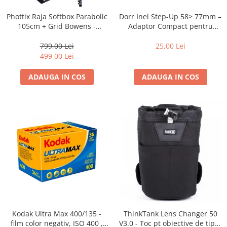
Dorr Inel Step-Up 58> 77mm –
Phottix Raja Softbox Parabolic
Adaptor Compact pentru
105cm + Grid Bowens -
Montarea Filtrelor
Montare Ultra-Rapidă
25,00 Lei
799,00 Lei
499,00 Lei
ADAUGA IN COS
ADAUGA IN COS
Kodak Ultra Max 400/135 -
ThinkTank Lens Changer 50
film color negativ, ISO 400 ,
V3.0 - Toc pt obiective de tipul