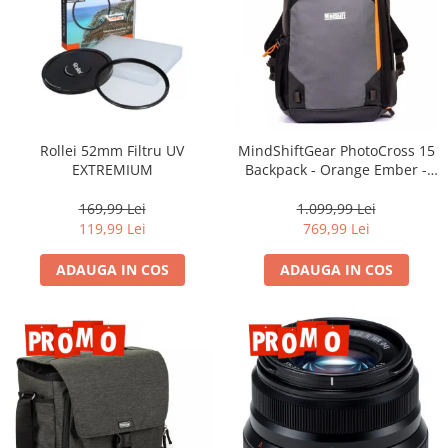
Rollei 52mm Filtru UV
MindShiftGear PhotoCross 15
EXTREMIUM
Backpack - Orange Ember -
rucsac foto
169,99 Lei
1.099,99 Lei
119,99 Lei
769,99 Lei
ADAUGA IN COS
ADAUGA IN COS