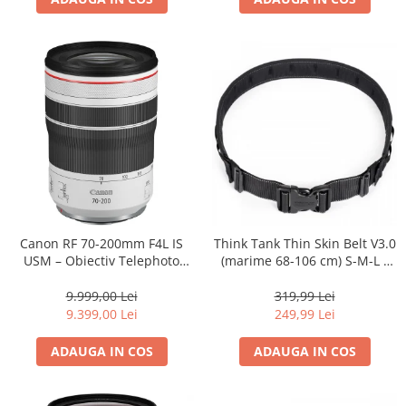
Canon RF 70-200mm F4L IS
Think Tank Thin Skin Belt V3.0
USM – Obiectiv Telephoto
(marime 68-106 cm) S-M-L -
Profesional Mirrorless
centura foto - Neagra
9.999,00 Lei
319,99 Lei
9.399,00 Lei
249,99 Lei
ADAUGA IN COS
ADAUGA IN COS