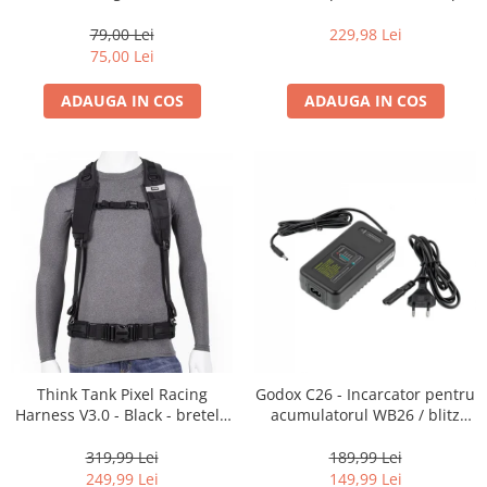
35mm, 36 pozitii
16-35mm f2.8 - Black
79,00 Lei
229,98 Lei
75,00 Lei
ADAUGA IN COS
ADAUGA IN COS
Think Tank Pixel Racing
Godox C26 - Incarcator pentru
Harness V3.0 - Black - bretele
acumulatorul WB26 / blitz
centura foto
AD600Pro
319,99 Lei
189,99 Lei
249,99 Lei
149,99 Lei