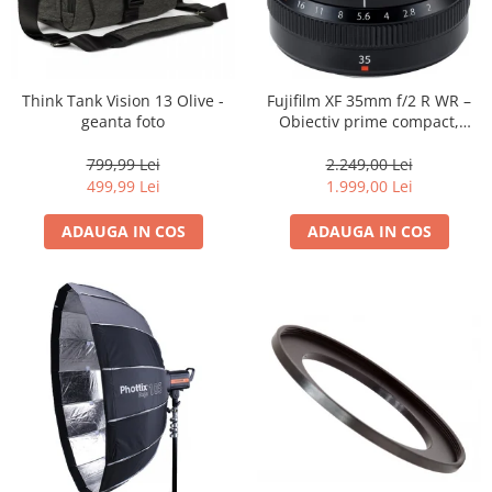
Think Tank Vision 13 Olive -
Fujifilm XF 35mm f/2 R WR –
geanta foto
Obiectiv prime compact,
luminos și rezistent la
intemperii pentru fotografie
799,99 Lei
2.249,00 Lei
de zi cu zi
499,99 Lei
1.999,00 Lei
ADAUGA IN COS
ADAUGA IN COS