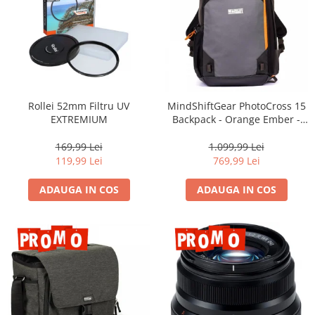
Rollei 52mm Filtru UV
MindShiftGear PhotoCross 15
EXTREMIUM
Backpack - Orange Ember -
rucsac foto
169,99 Lei
1.099,99 Lei
119,99 Lei
769,99 Lei
ADAUGA IN COS
ADAUGA IN COS