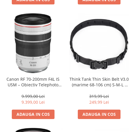
Canon RF 70-200mm F4L IS
Think Tank Thin Skin Belt V3.0
USM – Obiectiv Telephoto
(marime 68-106 cm) S-M-L -
Profesional Mirrorless
centura foto - Neagra
9.999,00 Lei
319,99 Lei
9.399,00 Lei
249,99 Lei
ADAUGA IN COS
ADAUGA IN COS