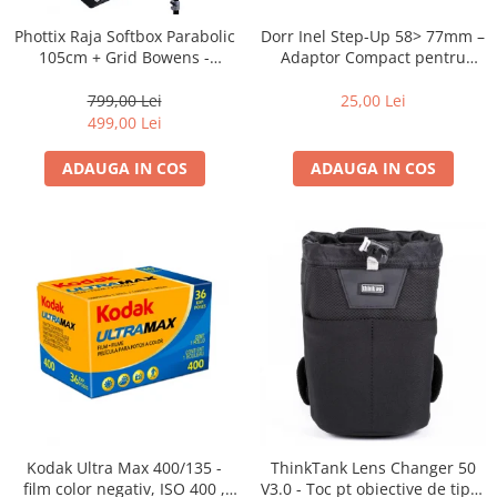
Dorr Inel Step-Up 58> 77mm –
Phottix Raja Softbox Parabolic
Adaptor Compact pentru
105cm + Grid Bowens -
Montarea Filtrelor
Montare Ultra-Rapidă
25,00 Lei
799,00 Lei
499,00 Lei
ADAUGA IN COS
ADAUGA IN COS
Kodak Ultra Max 400/135 -
ThinkTank Lens Changer 50
film color negativ, ISO 400 ,
V3.0 - Toc pt obiective de tipul