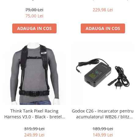
35mm, 36 pozitii
16-35mm f2.8 - Black
79,00 Lei
229,98 Lei
75,00 Lei
ADAUGA IN COS
ADAUGA IN COS
Think Tank Pixel Racing
Godox C26 - Incarcator pentru
Harness V3.0 - Black - bretele
acumulatorul WB26 / blitz
centura foto
AD600Pro
319,99 Lei
189,99 Lei
249,99 Lei
149,99 Lei