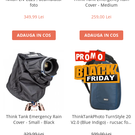
Vizor
foto
Cover - Medium
Accesorii diverse
349,99 Lei
259,00 Lei
ADAUGA IN COS
ADAUGA IN COS
Think Tank Emergency Rain
ThinkTankPhoto TurnStyle 20
Cover - Small - Black
V2.0 (Blue Indigo) - rucsac foto
cu o singura bretea
329,99 Lei
599,00 Lei