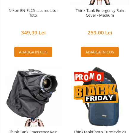
Nivela patina
Nikon EN-EL25 , acumulator
Think Tank Emergency Rain
foto
Cover - Medium
Ocular
Transmitator de fisiere fara fir
349,99 Lei
259,00 Lei
Vizor
Accesorii diverse
ADAUGA IN COS
ADAUGA IN COS
Think Tank Emergency Rain
ThinkTankPhoto TurnStyle 20