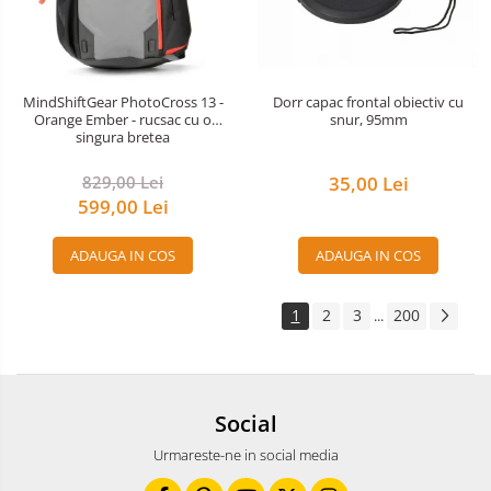
Dorr capac frontal obiectiv cu
MindShiftGear PhotoCross 13 -
snur, 95mm
Orange Ember - rucsac cu o
singura bretea
35,00 Lei
829,00 Lei
599,00 Lei
ADAUGA IN COS
ADAUGA IN COS
1
2
3
200
...
Social
Urmareste-ne in social media