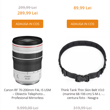
299,99 Lei
89,99 Lei
289,99 Lei
ADAUGA IN COS
ADAUGA IN COS
Canon RF 70-200mm F4L IS USM
Think Tank Thin Skin Belt V3.0
– Obiectiv Telephoto
(marime 68-106 cm) S-M-L -
Profesional Mirrorless
centura foto - Neagra
9.999,00 Lei
319,99 Lei