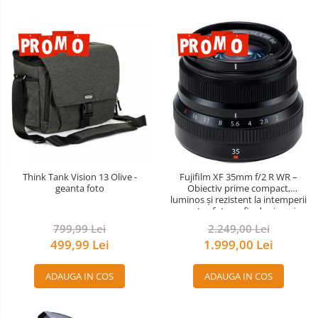
Think Tank Vision 13 Olive -
Fujifilm XF 35mm f/2 R WR –
geanta foto
Obiectiv prime compact,
luminos și rezistent la intemperii
pentru fotografie de zi cu zi
799,99 Lei
2.249,00 Lei
499,99 Lei
1.999,00 Lei
ADAUGA IN COS
ADAUGA IN COS