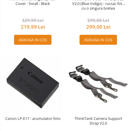
Cover - Small - Black
V2.0 (Blue Indigo) - rucsac foto
cu o singura bretea
329,99 Lei
599,00 Lei
219,99 Lei
299,00 Lei
ADAUGA IN COS
ADAUGA IN COS
Canon LP-E17 - acumulator foto
ThinkTank Camera Support
Strap V2.0