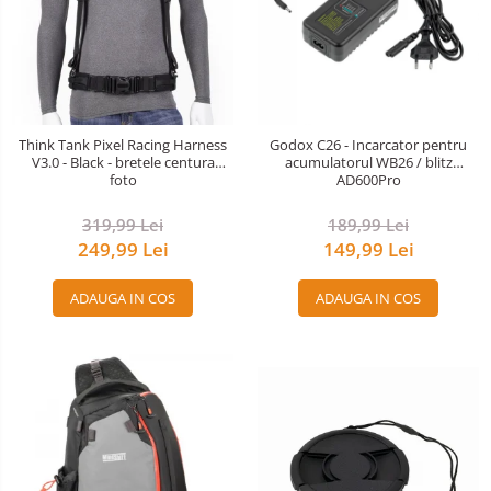
Think Tank Pixel Racing Harness
Godox C26 - Incarcator pentru
V3.0 - Black - bretele centura
acumulatorul WB26 / blitz
foto
AD600Pro
319,99 Lei
189,99 Lei
249,99 Lei
149,99 Lei
ADAUGA IN COS
ADAUGA IN COS