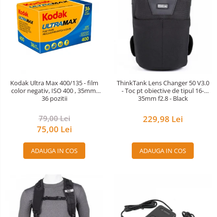
Kodak Ultra Max 400/135 - film
ThinkTank Lens Changer 50 V3.0
color negativ, ISO 400 , 35mm,
- Toc pt obiective de tipul 16-
36 pozitii
35mm f2.8 - Black
79,00 Lei
229,98 Lei
75,00 Lei
ADAUGA IN COS
ADAUGA IN COS