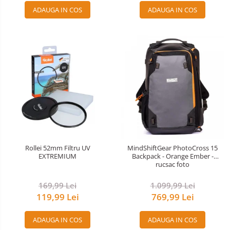
ADAUGA IN COS
ADAUGA IN COS
Rollei 52mm Filtru UV
MindShiftGear PhotoCross 15
EXTREMIUM
Backpack - Orange Ember -
rucsac foto
169,99 Lei
1.099,99 Lei
119,99 Lei
769,99 Lei
ADAUGA IN COS
ADAUGA IN COS