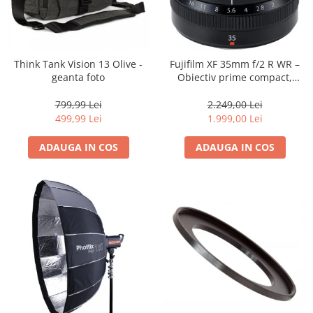
Trepiede si monopiede
Trepiede foto
Trepiede video
Think Tank Vision 13 Olive -
Fujifilm XF 35mm f/2 R WR –
Trepied / Monopied Carbon
geanta foto
Obiectiv prime compact,
luminos și rezistent la
Trepiede pentru compacte /
intemperii pentru fotografie
799,99 Lei
2.249,00 Lei
webcam-uri
de zi cu zi
499,99 Lei
1.999,00 Lei
Monopiede foto/video
ADAUGA IN COS
ADAUGA IN COS
Cap trepied si monopied
Carucioare trepied (Dolly)
Placute cap trepied
Huse trepied / stativ lumini
Sina Focus pentru Macro
Accesorii trepiede si monopiede
Selfie Stick
Studio/Lumini si accesorii