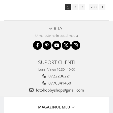
Aparate foto de colectie , cu vizare
1
2
3
200
...
laterala
Aparate foto de colectie TLR -
Biobiective
SOCIAL
Aparate foto de colectie , Stereo
Urmareste-ne in social media
Aparate foto de colectie -
Miniaturi
Accesorii pt. aparate foto de
colectie
SUPORT CLIENTI
Aparate de colectie de tip Box-
Camera
Luni - Vineri 10.30 - 19.00
0722236221
Reviste, carti si software
Second Hand
0770341460
Aparate foto SECOND HAND
fotohobbyshop@gmail.com
Aparate foto Mirrorless (SH)
Aparate foto DSLR (SH)
MAGAZINUL MEU
Aparate foto SLR (pe film) (SH)