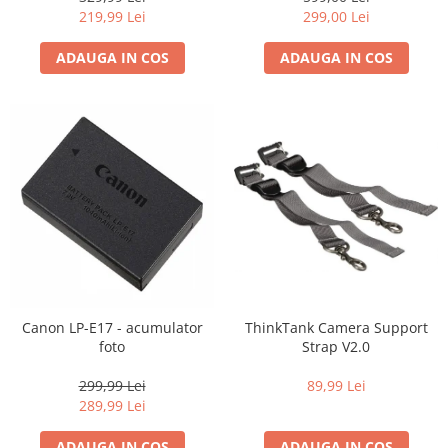
Carduri memorie, Cititoare
219,99 Lei
299,00 Lei
Carduri memorie
ADAUGA IN COS
ADAUGA IN COS
Cititoare carduri
Huse protectie card memorie
Grip-uri
Telecomenzi
LCD protectie
Recordere audio digitale
Acumulatori si baterii
Acumulatori Foto
Acumulatori AA/AAA (R6/R3)) si
incarcatoare
Canon LP-E17 - acumulator
ThinkTank Camera Support
Baterii
foto
Strap V2.0
Incarcatoare acumulatori Foto-
299,99 Lei
89,99 Lei
Video
289,99 Lei
Huse protectie acumulatori foto
Tablete grafice
ADAUGA IN COS
ADAUGA IN COS