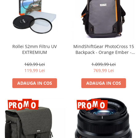
Camere Video Cinematice
Camere video de actiune
Accesorii camere video de actiune
Accesorii drone
Acumulatori camere video
Rollei 52mm Filtru UV
MindShiftGear PhotoCross 15
EXTREMIUM
Backpack - Orange Ember -
Lampi video
rucsac foto
Stabilizatoare (Gimbal) / Steady
169,99 Lei
1.099,99 Lei
Cam
119,99 Lei
769,99 Lei
Huse Protectie / Ploaie camere
ADAUGA IN COS
ADAUGA IN COS
video
Accesorii diverse pt camere video
Camere Video Cinematice
Drone
Slider
Camere Video Compacte