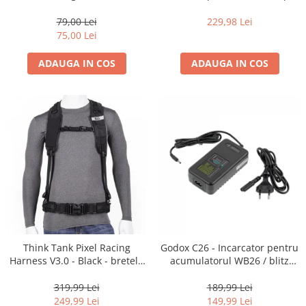
35mm, 36 pozitii
16-35mm f2.8 - Black
Becuri si lampa blitz studio
79,00 Lei
229,98 Lei
Suruburi si piulite, adaptoare de
75,00 Lei
trecere
ADAUGA IN COS
ADAUGA IN COS
Calibrare expunere
Imprimante si Consumabile
Cartuse si cerneluri
Imprimante
Scannere Documente
Hartie foto
Filme foto si scanere film
Materiale foto alb-negru
Aparate foto unica folosinta
Think Tank Pixel Racing
Godox C26 - Incarcator pentru
Filme instant FUJI INSTAX
Harness V3.0 - Black - bretele
acumulatorul WB26 / blitz
Chimicale developare film alb-
centura foto
AD600Pro
negru
319,99 Lei
189,99 Lei
249,99 Lei
149,99 Lei