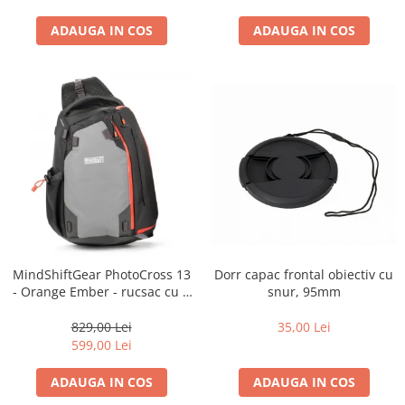
diapozitive 35mm color
diapozitive late 120mm color
ADAUGA IN COS
ADAUGA IN COS
negative 35mm alb-negru
negative 35mm color
negative late 120mm alb-negru
negative late 120mm color
Scanere Film
Binocluri, Lupe si Telescoape
Binocluri
Lunete
Dorr capac frontal obiectiv cu
MindShiftGear PhotoCross 13
Accesorii pentru Lunete si
snur, 95mm
- Orange Ember - rucsac cu o
Telescoape
singura bretea
Aparate de colectie
35,00 Lei
829,00 Lei
599,00 Lei
Aparate foto de colectie reflex,
format 24x36mm
ADAUGA IN COS
ADAUGA IN COS
Aparate foto de colectie, cu burduf