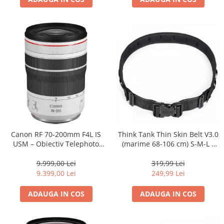
Adaptoare pentru convertoare sau
filtre
Alimentatoare 220V
Cabluri
Carcase de tip Cage, pentru
integrare in sisteme video
complexe
Curatare Senzor
Huse de ploaie
Microfoane / Reportofoane
Canon RF 70-200mm F4L IS
Think Tank Thin Skin Belt V3.0
Nivela patina
USM – Obiectiv Telephoto
(marime 68-106 cm) S-M-L -
Profesional Mirrorless
centura foto - Neagra
Ocular
9.999,00 Lei
319,99 Lei
Transmitator de fisiere fara fir
9.399,00 Lei
249,99 Lei
Vizor
ADAUGA IN COS
ADAUGA IN COS
Accesorii diverse
Genti, Rucsacuri, Troller foto