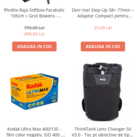
Blitz-uri studio
Dorr Inel Step-Up 58> 77mm –
Phottix Raja Softbox Parabolic
Blitz-uri mobile, cu acumulatori
Adaptor Compact pentru
105cm + Grid Bowens -
Montarea Filtrelor
Montare Ultra-Rapidă
Softbox-uri
25,00 Lei
799,00 Lei
Accesorii Blitz-uri studio
499,00 Lei
Lampi lumina continua
ADAUGA IN COS
ADAUGA IN COS
Stative/boom-uri pentru lumini
Cleme blitz fasung lumina, spigoti
Fundaluri
Suporti pentru fundaluri
Blende
Umbrele
Corturi si mese pt. fotografia de
produs
Declansatoare Radio si Infrarosu
Kodak Ultra Max 400/135 -
ThinkTank Lens Changer 50
Huse si genti pentru studio
film color negativ, ISO 400 ,
V3.0 - Toc pt obiective de tipul