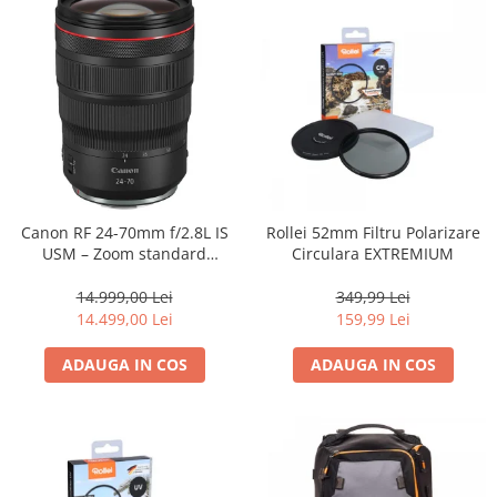
Genti foto
Genti Holster TopLoader
Genti, Troller Video
Rucsacuri Foto
Only One Shoulder - SlingShot
Tocuri si huse protectie aparate
Hamuri si Centuri foto
Canon RF 24-70mm f/2.8L IS
Rollei 52mm Filtru Polarizare
USM – Zoom standard
Circulara EXTREMIUM
Curele Aparat - Umar
profesional
Genti Laptop si iPad
14.999,00 Lei
349,99 Lei
14.499,00 Lei
159,99 Lei
Hand Strap / Grip
Troller
ADAUGA IN COS
ADAUGA IN COS
Accesorii genti si trollere
Solid-State Drive (SSD)
Video / Camere si accesorii
Camere video profesionale