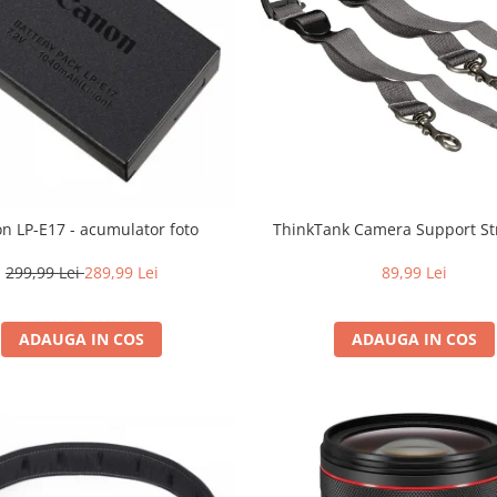
n LP-E17 - acumulator foto
ThinkTank Camera Support St
299,99 Lei
289,99 Lei
89,99 Lei
ADAUGA IN COS
ADAUGA IN COS