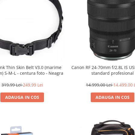
nk Thin Skin Belt V3.0 (marime
Canon RF 24-70mm f/2.8L IS U
) S-M-L - centura foto - Neagra
standard profesional
319,99 Lei
249,99 Lei
14.999,00 Lei
14.499,00 
ADAUGA IN COS
ADAUGA IN COS