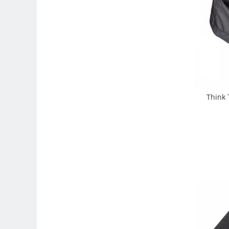
Compatibil Sony
Blitz-uri circulare (Macro)
Adaptoare stativ port umbrela si
blitz TTL
Comander TTL
Cabluri TTL
Cabluri si Patine Sincron
Think 
Alimentare auxiliara blitz
Protectie patina apa, ploaie
Bounce-uri, Softbox-uri
Ring-Flash Adaptor
Bracket-uri si suporti
Huse protectie blitz extern
Huse protectie filtre gel
Accesorii Aparate Digitale