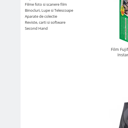
Filme foto si scanere film
Parasolare
Binocluri, Lupe si Telescoape
Teleconvertoare
Aparate de colectie
Reviste, carti si software
Adaptoare montura / baioneta
Second Hand
Capace obiectiv si camera
Inele Macro
Film Fuji
Filtre foto
Insta
Filtre Filet
Filtre tip Cokin
Filtre White Balance
Accesorii filtre
Convertoare pe filet foto video
Inele reductii obiective
Curatare si intretinere
Blitz-uri externe
Blitz-uri TTL - Dedicate