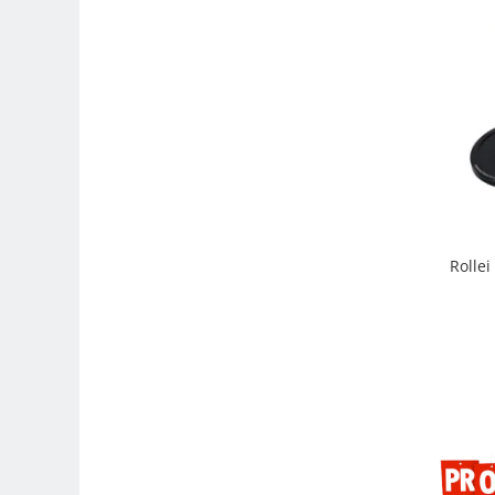
Genti foto
Genti Holster TopLoader
Genti, Troller Video
Rucsacuri Foto
Only One Shoulder - SlingShot
Tocuri si huse protectie aparate
Hamuri si Centuri foto
Curele Aparat - Umar
Rolle
Genti Laptop si iPad
Hand Strap / Grip
Troller
Accesorii genti si trollere
Solid-State Drive (SSD)
Video / Camere si accesorii
Camere video profesionale