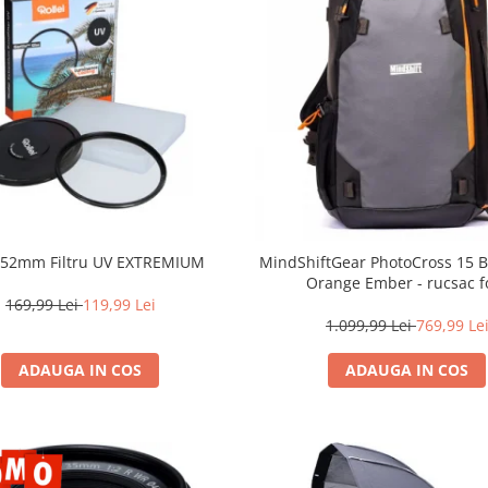
i 52mm Filtru UV EXTREMIUM
MindShiftGear PhotoCross 15 B
Orange Ember - rucsac f
169,99 Lei
119,99 Lei
1.099,99 Lei
769,99 Le
ADAUGA IN COS
ADAUGA IN COS