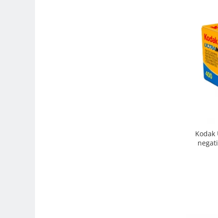
Trepiede si monopiede
Trepiede foto
Trepiede video
Trepied / Monopied Carbon
Trepiede pentru compacte /
webcam-uri
Monopiede foto/video
Cap trepied si monopied
Carucioare trepied (Dolly)
Kodak 
Placute cap trepied
negati
Huse trepied / stativ lumini
Sina Focus pentru Macro
Accesorii trepiede si monopiede
Selfie Stick
Studio/Lumini si accesorii