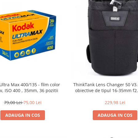
Ultra Max 400/135 - film color
ThinkTank Lens Changer 50 V3.0
v, ISO 400 , 35mm, 36 pozitii
obiective de tipul 16-35mm f2.
79,00 Lei
75,00 Lei
229,98 Lei
ADAUGA IN COS
ADAUGA IN COS