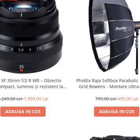
m XF 35mm f/2 R WR – Obiectiv
Phottix Raja Softbox Paraboli
mpact, luminos și rezistent la
Grid Bowens - Montare Ultra
ii pentru fotografie de zi cu zi
.249,00 Lei
1.999,00 Lei
799,00 Lei
499,00 Lei
ADAUGA IN COS
ADAUGA IN COS