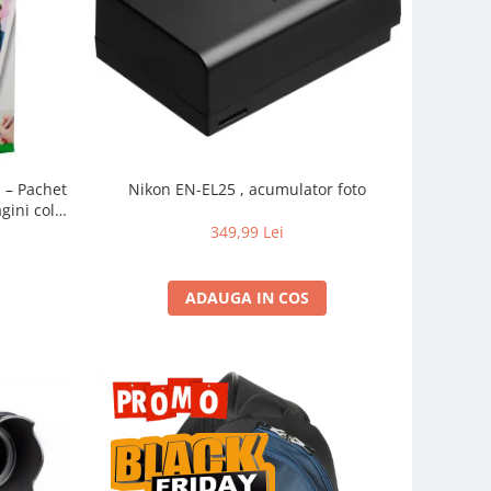
m – Pachet
Nikon EN-EL25 , acumulator foto
gini color
pidă
349,99 Lei
ADAUGA IN COS