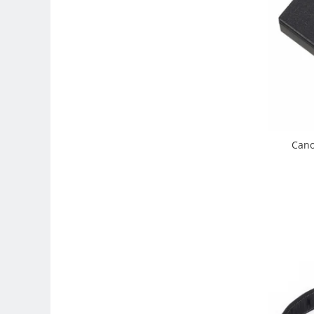
Carduri memorie, Cititoare
Carduri memorie
Cititoare carduri
Huse protectie card memorie
Grip-uri
Telecomenzi
LCD protectie
Cano
Recordere audio digitale
Acumulatori si baterii
Acumulatori Foto
Acumulatori AA/AAA (R6/R3)) si
incarcatoare
Baterii
Incarcatoare acumulatori Foto-
Video
Huse protectie acumulatori foto
Tablete grafice