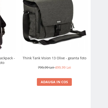
ackpack -
Think Tank Vision 13 Olive - geanta foto
oto
799,99 Lei
499,99 Lei
i
ADAUGA IN COS