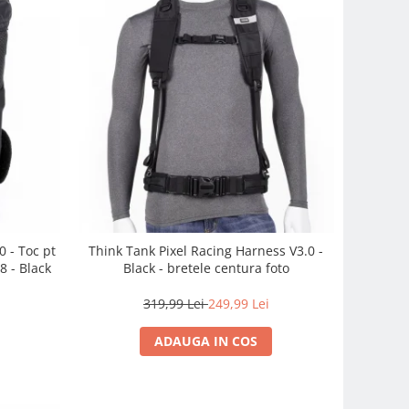
 - Toc pt
Think Tank Pixel Racing Harness V3.0 -
8 - Black
Black - bretele centura foto
319,99 Lei
249,99 Lei
ADAUGA IN COS