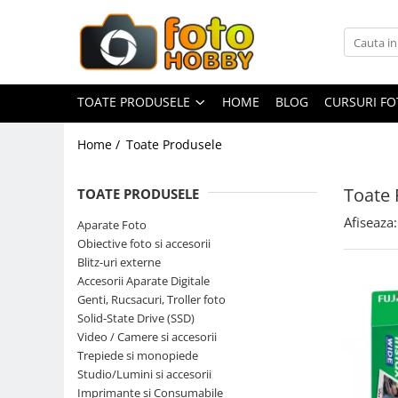
Toate Produsele
Aparate Foto
TOATE PRODUSELE
HOME
BLOG
CURSURI F
Aparate Foto Mirrorless
Home /
Toate Produsele
Aparate Foto DSLR
Aparate Foto Compacte
Toate 
TOATE PRODUSELE
Aparate foto instant
Afiseaza:
Aparate Foto
Aparate foto pe film
Obiective foto si accesorii
Cursuri foto
Blitz-uri externe
Accesorii Aparate Digitale
Obiective foto si accesorii
Genti, Rucsacuri, Troller foto
Obiective Mirorless
Solid-State Drive (SSD)
Obiective DSLR
Video / Camere si accesorii
Trepiede si monopiede
Huse si tocuri protectie obiective
Studio/Lumini si accesorii
Obiective Cinematice
Imprimante si Consumabile