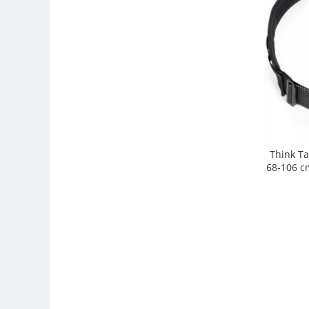
Adaptoare pentru convertoare sau
filtre
Alimentatoare 220V
Cabluri
Carcase de tip Cage, pentru
integrare in sisteme video
complexe
Curatare Senzor
Huse de ploaie
Think Ta
68-106 cm
Microfoane / Reportofoane
Nivela patina
Ocular
Transmitator de fisiere fara fir
Vizor
Accesorii diverse
Genti, Rucsacuri, Troller foto