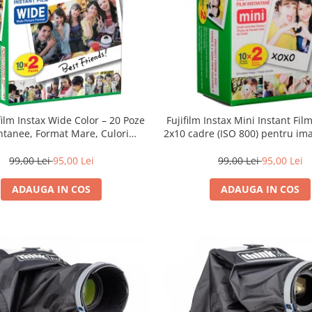
film Instax Wide Color – 20 Poze
Fujifilm Instax Mini Instant Fil
ntanee, Format Mare, Culori
2x10 cadre (ISO 800) pentru ima
Vibrante
vibrante și developare ra
99,00 Lei
95,00 Lei
99,00 Lei
95,00 Lei
ADAUGA IN COS
ADAUGA IN COS