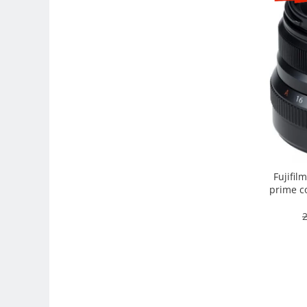
Camere Video Cinematice
Camere video de actiune
Accesorii camere video de actiune
Accesorii drone
Acumulatori camere video
Lampi video
Stabilizatoare (Gimbal) / Steady
Cam
Huse Protectie / Ploaie camere
Fujifil
video
prime co
intemper
Accesorii diverse pt camere video
2
Camere Video Cinematice
Drone
Slider
Camere Video Compacte