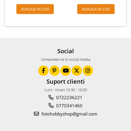
Accesorii drone
ADAUGA IN COS
ADAUGA IN COS
Acumulatori camere video
Lampi video
Stabilizatoare (Gimbal) / Steady
Cam
Huse Protectie / Ploaie camere
Social
video
Urmareste-ne in social media
Accesorii diverse pt camere video
Camere Video Cinematice
Suport clienti
Drone
Luni - Vineri 10.30 - 19.00
Slider
0722236221
Camere Video Compacte
0770341460
Trepiede si monopiede
fotohobbyshop@gmail.com
Trepiede foto
Trepiede video