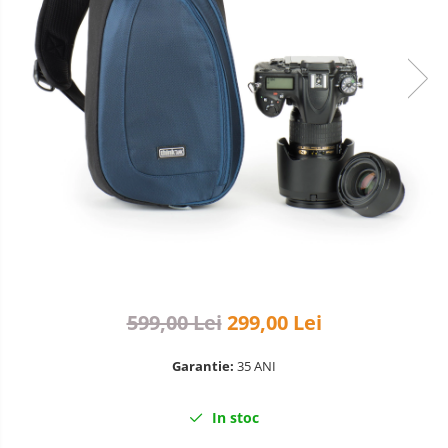
Teleconvertoare
Adaptoare montura / baioneta
Capace obiectiv si camera
Inele Macro
Filtre foto
Filtre Filet
Filtre tip Cokin
Filtre White Balance
Accesorii filtre
Convertoare pe filet foto video
599,00 Lei
299,00 Lei
Inele reductii obiective
Curatare si intretinere
Garantie:
35 ANI
Blitz-uri TTL - Dedicate
Compatibil Sony
In stoc
Blitz-uri circulare (Macro)