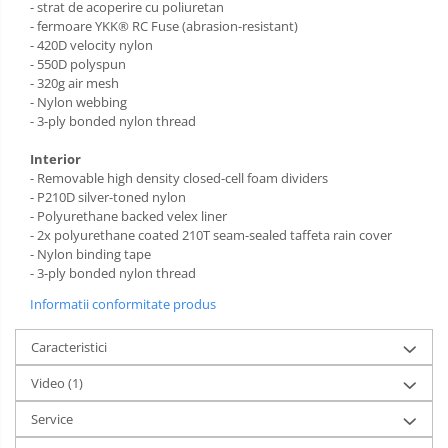
- strat de acoperire cu poliuretan
Alimentatoare 220V
- fermoare YKK® RC Fuse (abrasion-resistant)
Cabluri
- 420D velocity nylon
- 550D polyspun
Carcase de tip Cage, pentru
- 320g air mesh
integrare in sisteme video
- Nylon webbing
complexe
- 3-ply bonded nylon thread
Curatare Senzor
Huse de ploaie
Interior
- Removable high density closed-cell foam dividers
Microfoane / Reportofoane
- P210D silver-toned nylon
- Polyurethane backed velex liner
Nivela patina
- 2x polyurethane coated 210T seam-sealed taffeta rain cover
Ocular
- Nylon binding tape
- 3-ply bonded nylon thread
Transmitator de fisiere fara fir
Informatii conformitate produs
Vizor
Accesorii diverse
Caracteristici
Genti foto
Video
(1)
Genti Holster TopLoader
Service
Genti, Troller Video