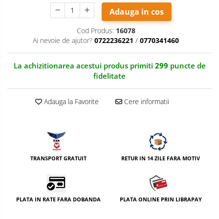
Adauga in cos
Adaptoare stativ port umbrela si
blitz TTL
Cod Produs:
16078
Comander TTL
Ai nevoie de ajutor?
0722236221
/
0770341460
Cabluri TTL
La achizitionarea acestui produs primiti
299
puncte de
Cabluri si Patine Sincron
fidelitate
Alimentare auxiliara blitz
Protectie patina apa, ploaie
Adauga la Favorite
Cere informatii
Bounce-uri, Softbox-uri
Ring-Flash Adaptor
Bracket-uri si suporti
Huse protectie blitz extern
TRANSPORT GRATUIT
RETUR IN 14 ZILE FARA MOTIV
Huse protectie filtre gel
Carduri memorie, Cititoare
PLATA IN RATE FARA DOBANDA
PLATA ONLINE PRIN LIBRAPAY
Carduri memorie
Cititoare carduri