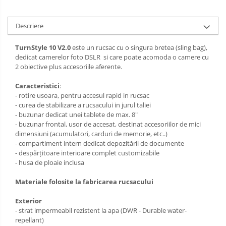
Huse protectie card memorie
Grip-uri
Descriere
Telecomenzi
TurnStyle 10 V2.0
este un rucsac cu o singura bretea (sling bag),
LCD protectie
dedicat camerelor foto DSLR si care poate acomoda o camere cu
2 obiective plus accesoriile aferente.
Recordere audio digitale
Caracteristici
:
Acumulatori si baterii
- rotire usoara, pentru accesul rapid in rucsac
Acumulatori Foto
- curea de stabilizare a rucsacului in jurul taliei
- buzunar dedicat unei tablete de max. 8"
Acumulatori AA/AAA (R6/R3)) si
- buzunar frontal, usor de accesat, destinat accesoriilor de mici
incarcatoare
dimensiuni (acumulatori, carduri de memorie, etc..)
Baterii
- compartiment intern dedicat depozitării de documente
- despărțitoare interioare complet customizabile
Incarcatoare acumulatori Foto-
- husa de ploaie inclusa
Video
Huse protectie acumulatori foto
Materiale folosite la fabricarea rucsacului
Tablete grafice
Exterior
Adaptoare pentru convertoare sau
- strat impermeabil rezistent la apa (DWR - Durable water-
filtre
repellant)