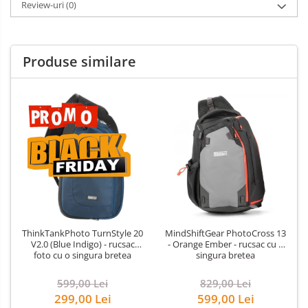
Review-uri
(0)
Rucsacuri Foto
Only One Shoulder - SlingShot
Tocuri si huse protectie aparate
Produse similare
Hamuri si Centuri foto
Curele Aparat - Umar
Genti Laptop si iPad
Hand Strap / Grip
Troller
Accesorii genti si trollere
Solid-State Drive (SSD)
Video / Camere si accesorii
ThinkTankPhoto TurnStyle 20
MindShiftGear PhotoCross 13
Camere video profesionale
V2.0 (Blue Indigo) - rucsac
- Orange Ember - rucsac cu o
foto cu o singura bretea
singura bretea
Camere Video Cinematice
Camere video de actiune
599,00 Lei
829,00 Lei
299,00 Lei
599,00 Lei
Accesorii camere video de actiune