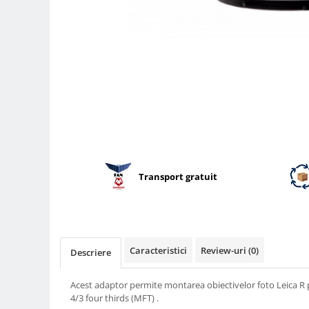
Parasolare
Teleconvertoare
Adaptoare montura / baioneta
Capace obiectiv si camera
Inele Macro
Filtre foto
Filtre Filet
Filtre tip Cokin
Transport gratuit
Filtre White Balance
Accesorii filtre
Convertoare pe filet foto video
Inele reductii obiective
Caracteristici
Review-uri
(0)
Descriere
Curatare si intretinere
Blitz-uri externe
Acest adaptor permite montarea obiectivelor foto Leica R
Blitz-uri TTL - Dedicate
4/3 four thirds (MFT) .