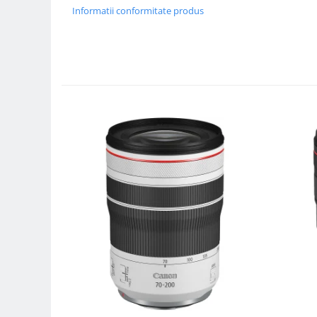
Compatibil Sony
Informatii conformitate produs
Blitz-uri circulare (Macro)
Adaptoare stativ port umbrela si
blitz TTL
Comander TTL
Cabluri TTL
Cabluri si Patine Sincron
Alimentare auxiliara blitz
Protectie patina apa, ploaie
Bounce-uri, Softbox-uri
Ring-Flash Adaptor
Bracket-uri si suporti
Huse protectie blitz extern
Huse protectie filtre gel
Accesorii Aparate Digitale