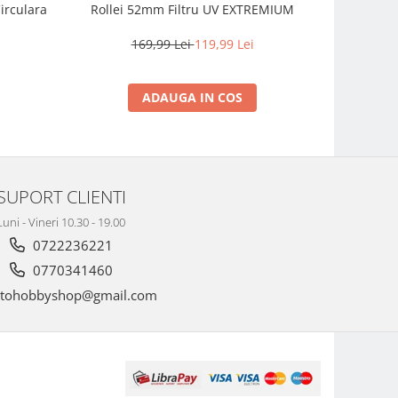
irculara
Rollei 52mm Filtru UV EXTREMIUM
Fujifilm
prime com
intemperii
169,99 Lei
119,99 Lei
2.
ADAUGA IN COS
SUPORT CLIENTI
Luni - Vineri 10.30 - 19.00
0722236221
0770341460
tohobbyshop@gmail.com