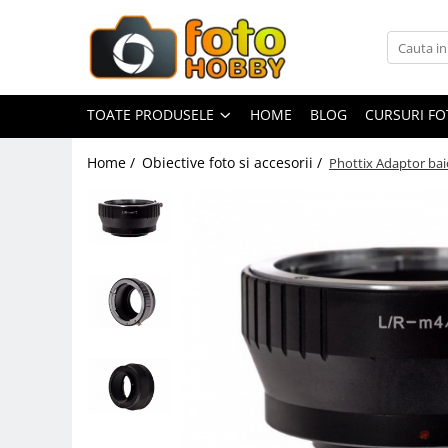
Toate Produsele
Aparate Foto
TOATE PRODUSELE
HOME
BLOG
CURSURI F
Aparate Foto Mirrorless
Home /
Obiective foto si accesorii /
Phottix Adaptor bai
Aparate Foto DSLR
Aparate Foto Compacte
Aparate foto instant
Aparate foto pe film
Cursuri foto
Obiective foto si accesorii
Obiective Mirorless
Obiective DSLR
Huse si tocuri protectie obiective
Obiective Cinematice