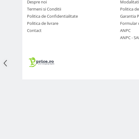
Despre noi
Modalitati
Adaptoare pentru convertoare sau
Termeni si Conditii
Politica d
filtre
Politica de Confidentialitate
Garantia 
Politica de livrare
Formular 
Alimentatoare 220V
Contact
ANPC
Cabluri
ANPC - SA
Carcase de tip Cage, pentru
integrare in sisteme video
complexe
Curatare Senzor
Huse de ploaie
Microfoane / Reportofoane
Nivela patina
Ocular
Transmitator de fisiere fara fir
Vizor
Accesorii diverse
Genti, Rucsacuri, Troller foto