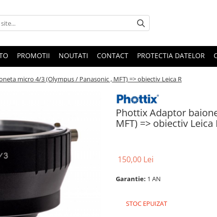
OTO
PROMOTII
NOUTATI
CONTACT
PROTECTIA DATELOR
oneta micro 4/3 (Olympus / Panasonic , MFT) => obiectiv Leica R
Phottix Adaptor baione
MFT) => obiectiv Leica 
150,00 Lei
Garantie:
1 AN
STOC EPUIZAT