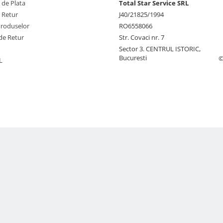
 de Plata
Total Star Service SRL
e Retur
J40/21825/1994
Produselor
RO6558066
de Retur
Str. Covaci nr. 7
Sector 3. CENTRUL ISTORIC,
Bucuresti
©
L