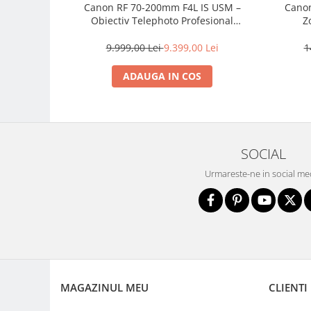
Carduri memorie, Cititoare
Canon RF 70-200mm F4L IS USM –
Canon
Obiectiv Telephoto Profesional
Z
Carduri memorie
Mirrorless
Cititoare carduri
9.999,00 Lei
9.399,00 Lei
1
Huse protectie card memorie
ADAUGA IN COS
Grip-uri
Telecomenzi
LCD protectie
Recordere audio digitale
SOCIAL
Acumulatori si baterii
Urmareste-ne in social me
Acumulatori Foto
Acumulatori AA/AAA (R6/R3)) si
incarcatoare
Baterii
Incarcatoare acumulatori Foto-
Video
MAGAZINUL MEU
CLIENTI
Huse protectie acumulatori foto
Tablete grafice