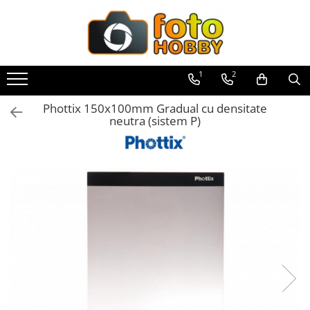
Toate Produsele
Aparate Foto
1
2
Aparate Foto Mirrorless
Phottix 150x100mm Gradual cu densitate
Aparate Foto DSLR
neutra (sistem P)
Aparate Foto Compacte
Aparate foto instant
Aparate foto pe film
Cursuri foto
Obiective foto si accesorii
Obiective Mirorless
Obiective DSLR
Huse si tocuri protectie obiective
Obiective Cinematice