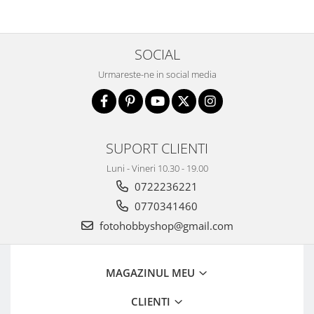
Adaptoare pentru convertoare sau
filtre
SOCIAL
Alimentatoare 220V
Urmareste-ne in social media
Cabluri
Carcase de tip Cage, pentru
integrare in sisteme video
complexe
Curatare Senzor
SUPORT CLIENTI
Huse de ploaie
Luni - Vineri 10.30 - 19.00
Microfoane / Reportofoane
0722236221
Nivela patina
0770341460
Ocular
fotohobbyshop@gmail.com
Transmitator de fisiere fara fir
Vizor
MAGAZINUL MEU
Accesorii diverse
CLIENTI
Genti, Rucsacuri, Troller foto