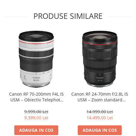
Carduri memorie, Cititoare
Carduri memorie
PRODUSE SIMILARE
Cititoare carduri
Huse protectie card memorie
Grip-uri
Telecomenzi
LCD protectie
Recordere audio digitale
Acumulatori si baterii
Acumulatori Foto
Acumulatori AA/AAA (R6/R3)) si
Canon RF 70-200mm F4L IS
Canon RF 24-70mm f/2.8L IS
incarcatoare
USM – Obiectiv Telephoto
USM – Zoom standard
Baterii
Profesional Mirrorless
profesional
9.999,00 Lei
14.999,00 Lei
Incarcatoare acumulatori Foto-
9.399,00 Lei
14.499,00 Lei
Video
Huse protectie acumulatori foto
ADAUGA IN COS
ADAUGA IN COS
Tablete grafice