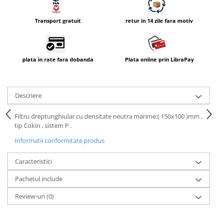
Compatibil Sony
Blitz-uri circulare (Macro)
Transport gratuit
retur in 14 zile fara motiv
Adaptoare stativ port umbrela si
blitz TTL
Comander TTL
plata in rate fara dobanda
Plata online prin LibraPay
Cabluri TTL
Cabluri si Patine Sincron
Descriere
Alimentare auxiliara blitz
Filtru dreptunghiular cu densitate neutra marime:( 150x100 )mm ,
Protectie patina apa, ploaie
tip Cokin , sistem P .
Bounce-uri, Softbox-uri
Informatii conformitate produs
Ring-Flash Adaptor
Caracteristici
Bracket-uri si suporti
Huse protectie blitz extern
Pachetul include
Huse protectie filtre gel
Review-uri
(0)
Accesorii Aparate Digitale